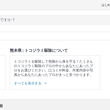
はじ
熊本県 | トコジラミ駆除について
トコジラミを駆除して危険から身を守る！たくさん
のトコジラミ駆除のプロの中からあなたにあったプ
ロをお選びください。口コミや料金、作業内容や写
真からあなたにあったプロがきっと見つかります。
▼表示価格に含まれるトコジラミ駆除の作業範囲
すべてを表示する
作業内容の事前説明 / 被害調査 / 薬剤の塗布・散布 /
成虫の捕獲・卵の除去 / 作業場所の簡易清掃
口コミ
もご参照ください。
※本ページでは一部プロモーションを含む場合があ
順
ります。