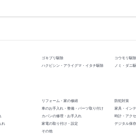
ゴキブリ駆除
コウモリ駆
ハクビシン・アライグマ・イタチ駆除
ノミ・ダニ
リフォーム・家の修繕
防犯対策
車のお手入れ・整備・パーツ取り付け
家具・イン
れ
カバンの修理・お手入れ
時計・アク
入れ
家電の取り付け・設定
デジタル保
その他