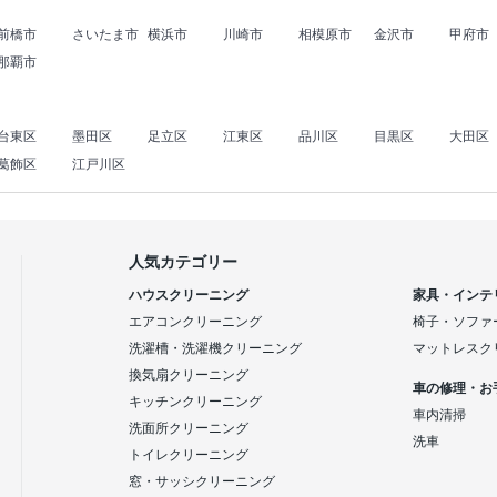
前橋市
さいたま市
横浜市
川崎市
相模原市
金沢市
甲府市
那覇市
台東区
墨田区
足立区
江東区
品川区
目黒区
大田区
葛飾区
江戸川区
人気カテゴリー
ハウスクリーニング
家具・インテ
エアコンクリーニング
椅子・ソファ
洗濯槽・洗濯機クリーニング
マットレスク
換気扇クリーニング
車の修理・お
キッチンクリーニング
車内清掃
洗面所クリーニング
洗車
トイレクリーニング
窓・サッシクリーニング