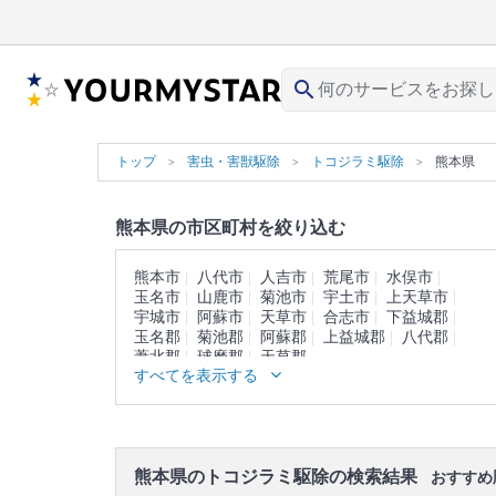
search
トップ
害虫・害獣駆除
トコジラミ駆除
熊本県
熊本県の市区町村を絞り込む
熊本市
八代市
人吉市
荒尾市
水俣市
玉名市
山鹿市
菊池市
宇土市
上天草市
宇城市
阿蘇市
天草市
合志市
下益城郡
玉名郡
菊池郡
阿蘇郡
上益城郡
八代郡
葦北郡
球磨郡
天草郡
すべてを表示する
熊本県のトコジラミ駆除の検索結果
おすすめ