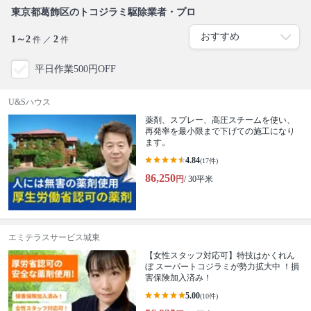
東京都葛飾区のトコジラミ駆除業者・プロ
1～2
2
件 ／
件
平日作業500円OFF
U&Sハウス
薬剤、スプレー、高圧スチームを使い、
再発率を最小限まで下げての施工になり
ます。
4.84
(17件)
86,250
円
/ 30平米
エミテラスサービス城東
【女性スタッフ対応可】特技はかくれん
ぼ スーパートコジラミが勢力拡大中 ！損
害保険加入済み！
5.00
(10件)