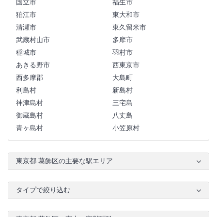
国立市
福生市
狛江市
東大和市
清瀬市
東久留米市
武蔵村山市
多摩市
稲城市
羽村市
あきる野市
西東京市
西多摩郡
大島町
利島村
新島村
神津島村
三宅島
御蔵島村
八丈島
青ヶ島村
小笠原村
東京都 葛飾区の主要な駅エリア
タイプで絞り込む