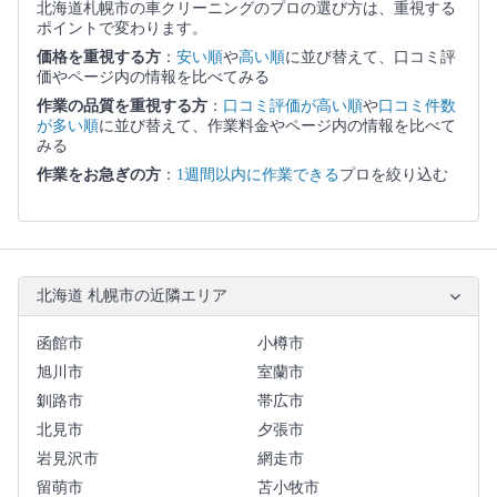
北海道札幌市の車クリーニングのプロの選び方は、重視する
ポイントで変わります。
価格を重視する方
：
安い順
や
高い順
に並び替えて、口コミ評
価やページ内の情報を比べてみる
作業の品質を重視する方
：
口コミ評価が高い順
や
口コミ件数
が多い順
に並び替えて、作業料金やページ内の情報を比べて
みる
作業をお急ぎの方
：
1週間以内に作業できる
プロを絞り込む
北海道 札幌市の近隣エリア
函館市
小樽市
旭川市
室蘭市
釧路市
帯広市
北見市
夕張市
岩見沢市
網走市
留萌市
苫小牧市