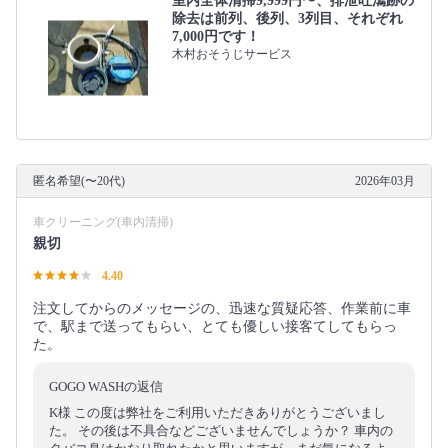
室内全体清掃9,999円〜、排泄吐瀉跡の
除去は前列、後列、3列目、それぞれ
7,000円です！
木村おそうじサービス
匿名希望(〜20代)
2026年03月
車クリーニング(車内清掃)
親切
4.40
注文してからのメッセージの、迅速な質疑応答、作業前に車
で、駅まで送ってもらい、とても優しい接客てしてもらっ
た。
GOGO WASHの返信
K様 この度は弊社をご利用いただきありがとうございまし
た。 その後は不具合などございませんでしょうか？ 車内の