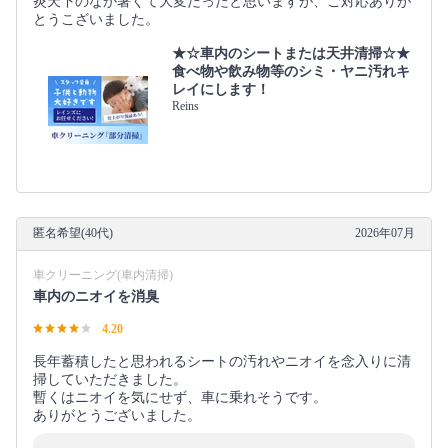
炎天下のなか暑くて大変だったと思いますが、ご対応ありが
とうこざいました。
★☆車内のシートまたは天井清掃☆★
食べ物や飲み物等のシミ・ヤニ汚れキ
レイにします！
Reins
匿名希望(40代)
2026年07月
車クリーニング(車内清掃)
車内のニオイを消臭
4.20
長年蓄積したと思われるシートの汚れやニオイを念入りに清
掃していただきました。
暫くはニオイを気にせず、車に乗れそうです。
ありがとうございました。