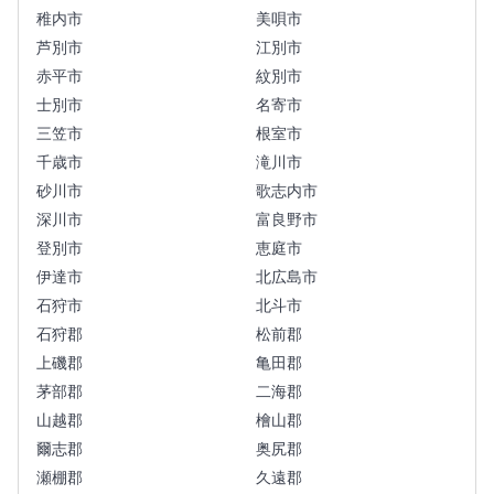
稚内市
美唄市
芦別市
江別市
赤平市
紋別市
士別市
名寄市
三笠市
根室市
千歳市
滝川市
砂川市
歌志内市
深川市
富良野市
登別市
恵庭市
伊達市
北広島市
石狩市
北斗市
石狩郡
松前郡
上磯郡
亀田郡
茅部郡
二海郡
山越郡
檜山郡
爾志郡
奥尻郡
瀬棚郡
久遠郡