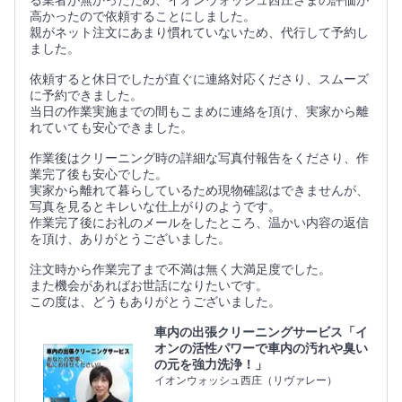
る業者が無かったため、イオンウォッシュ西庄さまの評価が
高かったので依頼することにしました。
親がネット注文にあまり慣れていないため、代行して予約し
ました。
依頼すると休日でしたが直ぐに連絡対応くださり、スムーズ
に予約できました。
当日の作業実施までの間もこまめに連絡を頂け、実家から離
れていても安心できました。
作業後はクリーニング時の詳細な写真付報告をくださり、作
業完了後も安心でした。
実家から離れて暮らしているため現物確認はできませんが、
写真を見るとキレいな仕上がりのようです。
作業完了後にお礼のメールをしたところ、温かい内容の返信
を頂け、ありがとうございました。
注文時から作業完了まで不満は無く大満足度でした。
また機会があればお世話になりたいです。
この度は、どうもありがとうございました。
車内の出張クリーニングサービス「イ
オンの活性パワーで車内の汚れや臭い
の元を強力洗浄！」
イオンウォッシュ西庄（リヴァレー）