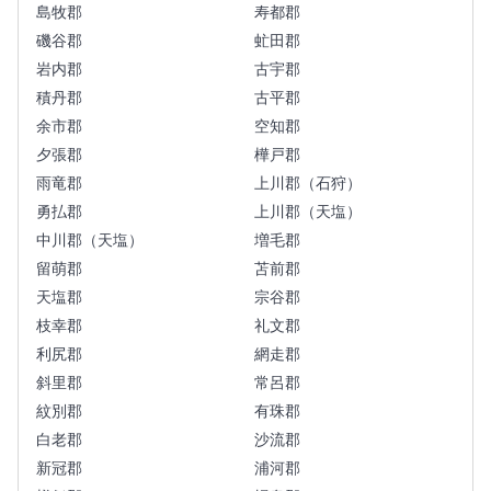
島牧郡
寿都郡
磯谷郡
虻田郡
岩内郡
古宇郡
積丹郡
古平郡
余市郡
空知郡
夕張郡
樺戸郡
雨竜郡
上川郡（石狩）
勇払郡
上川郡（天塩）
中川郡（天塩）
増毛郡
留萌郡
苫前郡
天塩郡
宗谷郡
枝幸郡
礼文郡
利尻郡
網走郡
斜里郡
常呂郡
紋別郡
有珠郡
白老郡
沙流郡
新冠郡
浦河郡