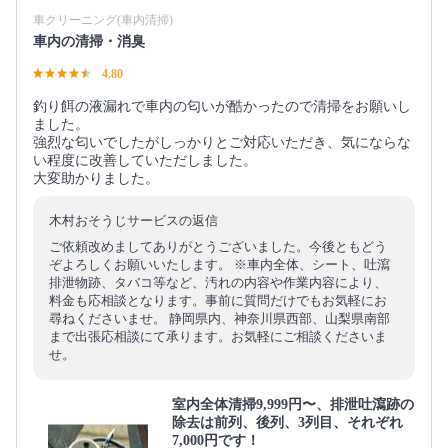
車クリーニング(車内清掃)
車内の清掃・消臭
4.80
釣り餌の液漏れで車内の匂いが酷かったので清掃をお願いし
ました。
強烈な匂いでしたがしっかりとご対応いただき、気にならな
い程度に改善していただしました。
大変助かりました。
木村おそうじサービスの返信
ご依頼改めましてありがとうございました。今後ともどう
ぞよろしくお願いいたします。 ※車内全体、シート、吐瀉
排泄物跡、タバコ等など、汚れの内容や作業内容により、
料金も応相談となります。事前に質問だけでもお気軽にお
尋ねくださいませ。 静岡県内、神奈川県西部、山梨県南部
まで出張応相談にて承ります。お気軽にご相談くださいま
せ。
室内全体清掃9,999円〜、排泄吐瀉跡の
除去は前列、後列、3列目、それぞれ
7,000円です！