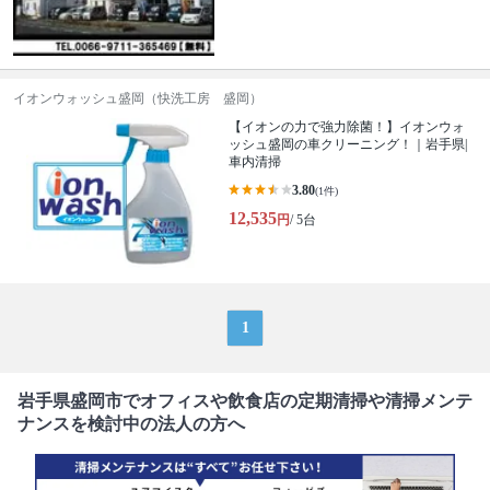
イオンウォッシュ盛岡（快洗工房 盛岡）
【イオンの力で強力除菌！】イオンウォ
ッシュ盛岡の車クリーニング！｜岩手県|
車内清掃
3.80
(1件)
12,535
円
/ 5台
1
岩手県盛岡市でオフィスや飲食店の定期清掃や清掃メンテ
ナンスを検討中の法人の方へ