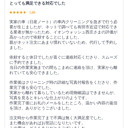
とっても満足できる対応でした
5.00
実家の車（日産ノート）の車内クリーニングを急ぎで行う必
要が生じましたが、ネットで調べても有田市近辺で対応でき
る業者が無かったため、イオンウォッシュ西庄さまの評価が
高かったので依頼することにしました。
親がネット注文にあまり慣れていないため、代行して予約し
ました。
依頼すると休日でしたが直ぐに連絡対応くださり、スムーズ
に予約できました。
当日の作業実施までの間もこまめに連絡を頂け、実家から離
れていても安心できました。
作業後はクリーニング時の詳細な写真付報告をくださり、作
業完了後も安心でした。
実家から離れて暮らしているため現物確認はできませんが、
写真を見るとキレいな仕上がりのようです。
作業完了後にお礼のメールをしたところ、温かい内容の返信
を頂け、ありがとうございました。
注文時から作業完了まで不満は無く大満足度でした。
また機会があればお世話になりたいです。