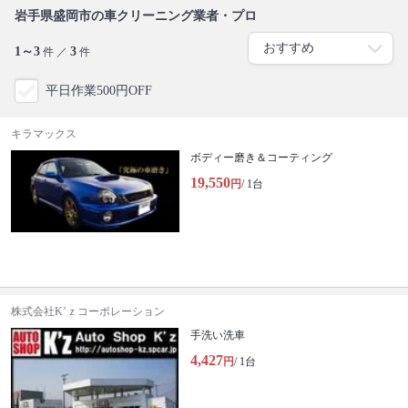
岩手県盛岡市の車クリーニング業者・プロ
1～3
3
件 ／
件
平日作業500円OFF
キラマックス
ボディー磨き＆コーティング
19,550
円
/ 1台
株式会社K’ｚコーポレーション
手洗い洗車
4,427
円
/ 1台