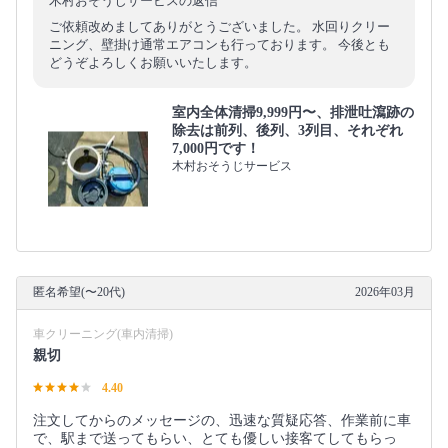
木村おそうじサービスの返信
ご依頼改めましてありがとうございました。 水回りクリー
ニング、壁掛け通常エアコンも行っております。 今後とも
どうぞよろしくお願いいたします。
室内全体清掃9,999円〜、排泄吐瀉跡の
除去は前列、後列、3列目、それぞれ
7,000円です！
木村おそうじサービス
匿名希望(〜20代)
2026年03月
車クリーニング(車内清掃)
親切
4.40
注文してからのメッセージの、迅速な質疑応答、作業前に車
で、駅まで送ってもらい、とても優しい接客てしてもらっ