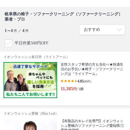
岐阜県の椅子・ソファークリーニング（ソファークリーニング）
業者・プロ
1～4
4
件 ／
件
平日作業500円OFF
イオンウォッシュ春日井（ライトアーム）
女性スタッフ希望の方も当社へ★快適生
活のお手伝い★椅子・ソファークリーニ
ングは『ライトアーム』
4.85
(88件)
11,385
円
/ 1脚
イオンウォッシュ豊橋（Blue Leaf）
【布製品のキレイ化専門】イオンウォッ
シュ豊橋のソファクリーニング愛知県/三