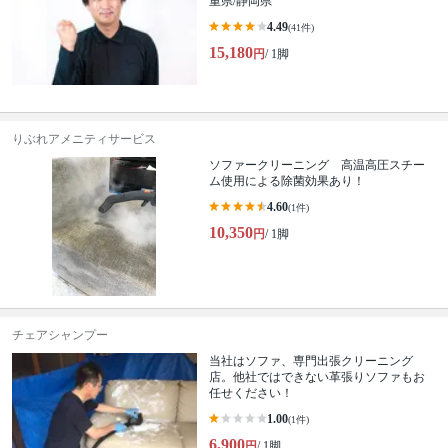
重県/静岡県
4.49
(41件)
15,180
円
/ 1脚
りぶれアメニティサービス
ソファークリーニング 高温高圧スチー
ム使用による除菌効果あり！
4.60
(1件)
10,350
円
/ 1脚
チェアシャンプー
当社はソファ、専門出張クリーニング
店。他社ではできない革張りソファもお
任せください！
1.00
(1件)
6,900
円
/ 1脚