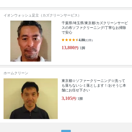
イオンウォッシュ足立（カズクリーンサービス）
千葉県/埼玉県/東京都/カズクリーンサービ
スの布ソファクリーニング/丁寧なお掃除
で安心
4.80
(12件)
13,800
円
/ 1脚
ホームクリーン
東京都☆ソファークリーニング☆洗って
も落ちないシミ落とします！/おそうじ本
舗にお任せ下さい
3,105
円
/ 1脚