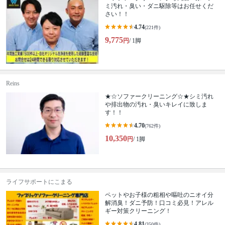
ミ汚れ・臭い・ダニ駆除等はお任せくだ
さい！！
4.74
(221件)
9,775
円
/ 1脚
Reins
★☆ソファークリーニング☆★シミ汚れ
や排出物の汚れ・臭いキレイに致しま
す！！
4.70
(762件)
10,350
円
/ 1脚
ライフサポートにこまる
ペットやお子様の粗相や嘔吐のニオイ分
解消臭！ダニ予防！口コミ必見！アレル
ギー対策クリーニング！
4.81
(350件)