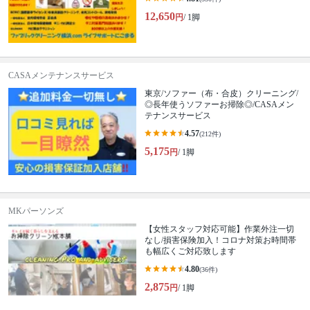
12,650
円
/ 1脚
CASAメンテナンスサービス
東京/ソファー（布・合皮）クリーニング/
◎長年使うソファーお掃除◎/CASAメン
テナンスサービス
4.57
(212件)
5,175
円
/ 1脚
MKパーソンズ
【女性スタッフ対応可能】作業外注一切
なし/損害保険加入！コロナ対策お時間帯
も幅広くご対応致します
4.80
(36件)
2,875
円
/ 1脚