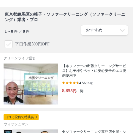
東京都練馬区の椅子・ソファークリーニング（ソファークリーニ
ング）業者・プロ
1～8
8
件 ／
件
平日作業500円OFF
クリーンライフ堀切
【布ソファーの出張クリーニングサービ
ス】お子様やペットに安心安全のエコ洗
剤使用🌱
4.56
(10件)
8,855
円
/ 1脚
口コミ投稿で特典あり
ウォッシュマン
🔶ソファークリーニング専門店🔶尿・シ