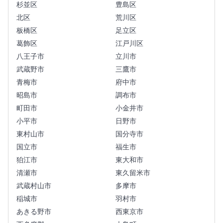
杉並区
豊島区
北区
荒川区
板橋区
足立区
葛飾区
江戸川区
八王子市
立川市
武蔵野市
三鷹市
青梅市
府中市
昭島市
調布市
町田市
小金井市
小平市
日野市
東村山市
国分寺市
国立市
福生市
狛江市
東大和市
清瀬市
東久留米市
武蔵村山市
多摩市
稲城市
羽村市
あきる野市
西東京市