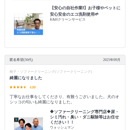
【安心の自社作業❗️】お子様やペットに
安心安全のエコ洗剤使用🌱
K&Hクリーンサービス
匿名希望(50代)
2025年09月
椅子・ソファークリーニング(ソファークリーニング)
綺麗になりました
4.80
丁寧なお仕事をしてくださり、有難うございました。犬のオ
シッコの匂いも綺麗になりました。
🔶ソファークリーニング専門店🔶尿・
シミ汚れ・臭い・ダニ駆除等はお任せ
ください！！
ウォッシュマン