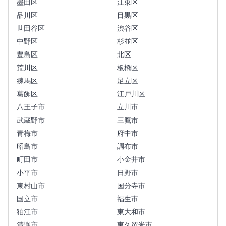
墨田区
江東区
品川区
目黒区
世田谷区
渋谷区
中野区
杉並区
豊島区
北区
荒川区
板橋区
練馬区
足立区
葛飾区
江戸川区
八王子市
立川市
武蔵野市
三鷹市
青梅市
府中市
昭島市
調布市
町田市
小金井市
小平市
日野市
東村山市
国分寺市
国立市
福生市
狛江市
東大和市
清瀬市
東久留米市