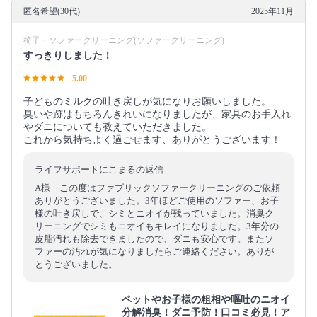
匿名希望(30代)
2025年11月
椅子・ソファークリーニング(ソファークリーニング)
すっきりしました！
5.00
子どものミルクの吐き戻しが気になりお願いしました。
臭いや跡はもちろんきれいになりましたが、家具のお手入れ
やダニについても教えていただきました。
これから気持ちよく過ごせます、ありがとうございます！
ライフサポートにこまるの返信
A様 この度はファブリックソファークリーニングのご依頼
ありがとうございました。3年ほどご使用のソファー、お子
様の吐き戻しで、シミとニオイが残っていました。消臭ク
リーニングでシミもニオイもキレイになりました。3年分の
皮脂汚れも除去できましたので、ダニも安心です。またソ
ファーの汚れが気になりましたらご連絡ください。ありが
とうございました。
ペットやお子様の粗相や嘔吐のニオイ
分解消臭！ダニ予防！口コミ必見！ア