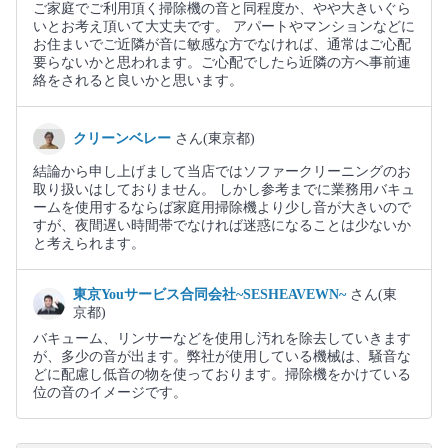
ご家庭でご利用頂く掃除機の音と同程度か、やや大きいぐら
いとお考え頂いて大丈夫です。 アパートやマンションなどに
お住まいでご近隣が音に敏感な方でなければ、通常はご心配
要らないかと思われます。ご心配でしたら近隣の方へ事前連
絡をされると良いかと思います。
クリーンベレー
さん(東京都)
結論から申し上げまして当店ではソファークリーニングのお
取り扱いはしておりません。 しかし参考までに業務用バキュ
ームを使用するならば家庭用掃除機より少し音が大きいので
すが、夜間遅い時間帯でなければ迷惑になることは少ないか
と考えられます。
東京Youサービス合同会社~SESHEAVEWN~
さん(東
京都)
バキューム、リンサーなどを使用し汚れを除去していきます
が、多少の音が出ます。弊社が使用している機械は、騒音な
どに配慮し低音の物を使っております。掃除機をかけている
位の音のイメージです。