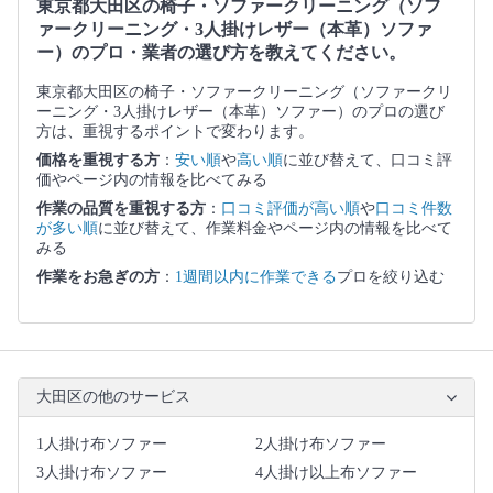
東京都大田区の椅子・ソファークリーニング（ソフ
ァークリーニング・3人掛けレザー（本革）ソファ
ー）のプロ・業者の選び方を教えてください。
東京都大田区の椅子・ソファークリーニング（ソファークリ
ーニング・3人掛けレザー（本革）ソファー）のプロの選び
方は、重視するポイントで変わります。
価格を重視する方
：
安い順
や
高い順
に並び替えて、口コミ評
価やページ内の情報を比べてみる
作業の品質を重視する方
：
口コミ評価が高い順
や
口コミ件数
が多い順
に並び替えて、作業料金やページ内の情報を比べて
みる
作業をお急ぎの方
：
1週間以内に作業できる
プロを絞り込む
大田区の他のサービス
1人掛け布ソファー
2人掛け布ソファー
3人掛け布ソファー
4人掛け以上布ソファー