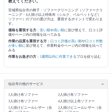
教えてください。
宮城県仙台市の椅子・ソファークリーニング（ソファークリ
ーニング・4人掛け以上特殊布（シルク、ベルベットなど）
ソファー）のプロの選び方は、重視するポイントで変わりま
す。
価格を重視する方
：
安い順
や
高い順
に並び替えて、口コミ評
価やページ内の情報を比べてみる
作業の品質を重視する方
：
口コミ評価が高い順
や
口コミ件数
が多い順
に並び替えて、作業料金やページ内の情報を比べて
みる
作業をお急ぎの方
：
1週間以内に作業できる
プロを絞り込む
仙台市の他のサービス
1人掛け布ソファー
2人掛け布ソファー
3人掛け布ソファー
4人掛け以上布ソファー
1人掛けビニールレザー（合
2人掛けビニールレザー（合