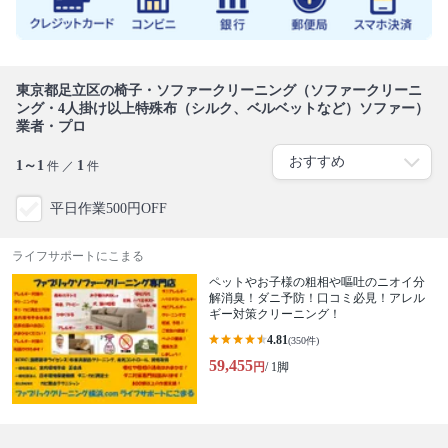
東京都足立区の椅子・ソファークリーニング（ソファークリーニ
ング・4人掛け以上特殊布（シルク、ベルベットなど）ソファー）
業者・プロ
1～1
1
件 ／
件
平日作業500円OFF
ライフサポートにこまる
ペットやお子様の粗相や嘔吐のニオイ分
解消臭！ダニ予防！口コミ必見！アレル
ギー対策クリーニング！
4.81
(350件)
59,455
円
/ 1脚