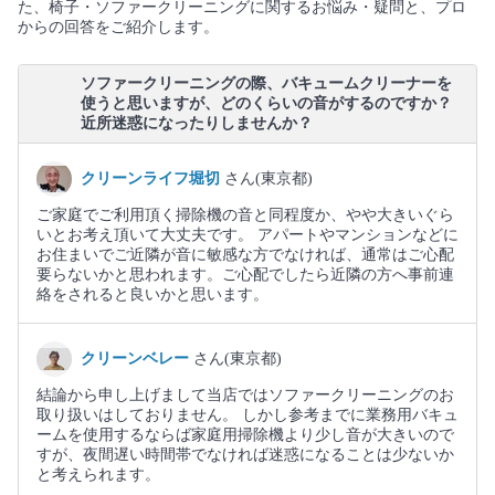
た、椅子・ソファークリーニングに関するお悩み・疑問と、プロ
からの回答をご紹介します。
ソファークリーニングの際、バキュームクリーナーを
使うと思いますが、どのくらいの音がするのですか？
近所迷惑になったりしませんか？
クリーンライフ堀切
さん(東京都)
ご家庭でご利用頂く掃除機の音と同程度か、やや大きいぐら
いとお考え頂いて大丈夫です。 アパートやマンションなどに
お住まいでご近隣が音に敏感な方でなければ、通常はご心配
要らないかと思われます。ご心配でしたら近隣の方へ事前連
絡をされると良いかと思います。
クリーンベレー
さん(東京都)
結論から申し上げまして当店ではソファークリーニングのお
取り扱いはしておりません。 しかし参考までに業務用バキュ
ームを使用するならば家庭用掃除機より少し音が大きいので
すが、夜間遅い時間帯でなければ迷惑になることは少ないか
と考えられます。