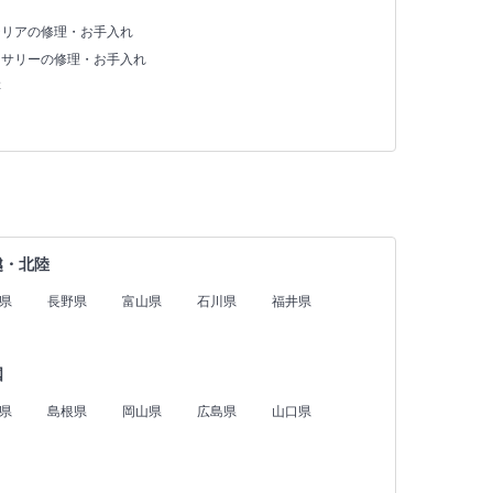
テリアの修理・お手入れ
セサリーの修理・お手入れ
存
越・北陸
県
長野県
富山県
石川県
福井県
国
県
島根県
岡山県
広島県
山口県