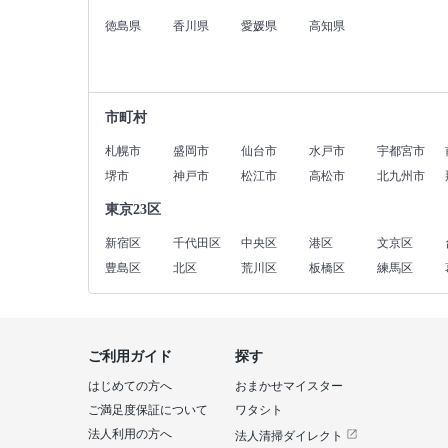
徳島県
香川県
愛媛県
高知県
市町村
札幌市
盛岡市
仙台市
水戸市
宇都宮市
堺市
神戸市
松江市
高松市
北九州市
東京23区
新宿区
千代田区
中央区
港区
文京区
豊島区
北区
荒川区
板橋区
練馬区
ご利用ガイド
探す
はじめての方へ
おまかせマイスター
ご満足度保証について
ワタシト
法人利用の方へ
法人清掃ダイレクト