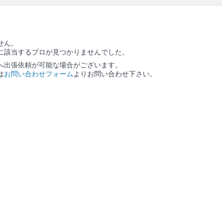
の作業範囲
ソファー本体 / ソファーに備え付きのクッション / ソ
ファーカバー / カバーを外した場合は、作業後にカバ
ー装着
せん。
に該当するプロが見つかりませんでした。
へ出張依頼が可能な場合がございます。
は
お問い合わせフォーム
よりお問い合わせ下さい。