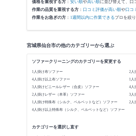
価格を重視する方
：
安い順
や
高い順
に並び替えて、口
作業の品質を重視する方
：
口コミ評価が高い順
や
口コ
作業をお急ぎの方
：
1週間以内に作業できる
プロを絞り
宮城県仙台市の他のカテゴリーから選ぶ
ソファークリーニングのカテゴリーを変更する
1人掛け布ソファー
2人
4人掛け以上布ソファー
1
3人掛けビニールレザー（合皮）ソファー
4
2人掛けレザー（本革）ソファー
3
1人掛け特殊布（シルク、ベルベットなど）ソファー
2
4人掛け以上特殊布（シルク、ベルベットなど）ソファー
カテゴリーを選択し直す