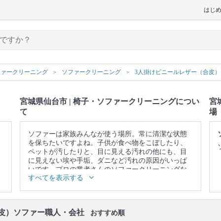
はじ
ファークリーニング
ソファークリーニング
3人掛けビニールレザー（合皮
宮城県仙台市 | 椅子・ソファークリーニングについ
宮
て
場
ソファーは家族みんなが使う場所。常に清潔な状態
を保ちたいですよね。子供が食べ物をこぼしたり、
ペットが汚したりと、目に見える汚れの他にも、目
に見えない埃や手垢、ダニなど汚れの原因がいっぱ
いです。プロの業者さんのソファークリーニングな
すべてを表示する
ら、落ちないと思っていたシミや臭い、ダニや雑菌
を一掃できます。また、素材本来の色を取り戻しま
す。諦めて買い換える前に、一度プロの業者さんに
頼んでみませんか？
合皮）ソファー職人・会社
おすすめ順
▼表示価格に含まれる椅子・ソファークリーニング