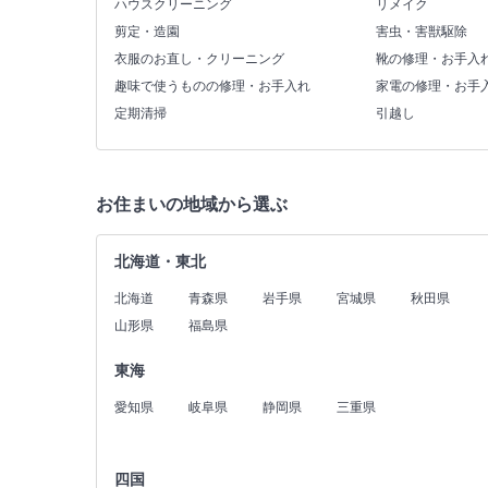
ハウスクリーニング
リメイク
剪定・造園
害虫・害獣駆除
衣服のお直し・クリーニング
靴の修理・お手入
趣味で使うものの修理・お手入れ
家電の修理・お手
定期清掃
引越し
お住まいの地域から選ぶ
北海道・東北
北海道
青森県
岩手県
宮城県
秋田県
山形県
福島県
東海
愛知県
岐阜県
静岡県
三重県
四国