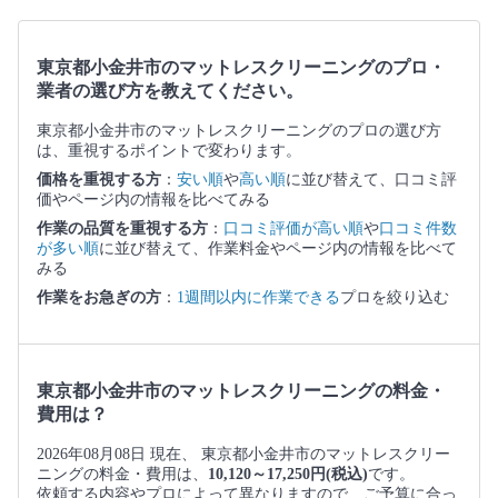
東京都小金井市のマットレスクリーニングのプロ・
業者の選び方を教えてください。
東京都小金井市のマットレスクリーニングのプロの選び方
は、重視するポイントで変わります。
価格を重視する方
：
安い順
や
高い順
に並び替えて、口コミ評
価やページ内の情報を比べてみる
作業の品質を重視する方
：
口コミ評価が高い順
や
口コミ件数
が多い順
に並び替えて、作業料金やページ内の情報を比べて
みる
作業をお急ぎの方
：
1週間以内に作業できる
プロを絞り込む
東京都小金井市のマットレスクリーニングの料金・
費用は？
2026年08月08日 現在、 東京都小金井市のマットレスクリー
ニングの料金・費用は、
10,120～17,250円(税込)
です。
依頼する内容やプロによって異なりますので、ご予算に合っ