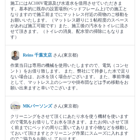
施工にはAC100V電源及び水道水を借用させていただきま
す。基本的に既存の設置場所(ベッドフレーム上)での施工と
なりますので施工前までにマットレス付近の荷物のご移動を
お願いいたします。（マットレス廻りに１帖程度のスペース
があれば施工可能です）また、施工後の汚水をトイレに流さ
せて頂きます。（トイレの消臭、配水管の掃除にもなりま
す）
Reins 千葉支店
さん(東京都)
作業当日は専用の機械を使用いたしますので、電気（コンセ
ント）をお借り致します。 また、弊社にて持参した水で足り
ない場合は、お水を頂く場合がございます。 また、事前準備
として、マットレス上のシーツや掛布団などは予め移動をお
願い出来ますと幸いでございます。
MKパーソンズ
さん(東京都)
クリーニングをさせて頂くにあたり水を使う機材を使います
ので電気をお借りしてお水を頂きます。またお伺いさせて頂
く前までにベッドの周りに置いてあります小物などを移動し
ておいて頂けますとクリーニング作業にスムーズに入れます
のでご協力をお願いしております。