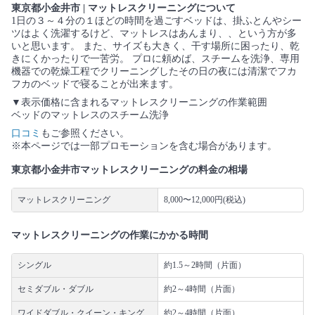
東京都小金井市 | マットレスクリーニングについて
1日の３～４分の１ほどの時間を過ごすベッドは、掛ふとんやシー
ツはよく洗濯するけど、マットレスはあんまり、、という方が多
いと思います。 また、サイズも大きく、干す場所に困ったり、乾
きにくかったりで一苦労。 プロに頼めば、スチームを洗浄、専用
機器での乾燥工程でクリーニングしたその日の夜には清潔でフカ
フカのベッドで寝ることが出来ます。
▼表示価格に含まれるマットレスクリーニングの作業範囲
ベッドのマットレスのスチーム洗浄
口コミ
もご参照ください。
※本ページでは一部プロモーションを含む場合があります。
東京都小金井市マットレスクリーニングの料金の相場
マットレスクリーニング
8,000〜12,000円(税込)
マットレスクリーニングの作業にかかる時間
シングル
約1.5～2時間（片面）
セミダブル・ダブル
約2～4時間（片面）
ワイドダブル・クイーン・キング
約2～4時間（片面）