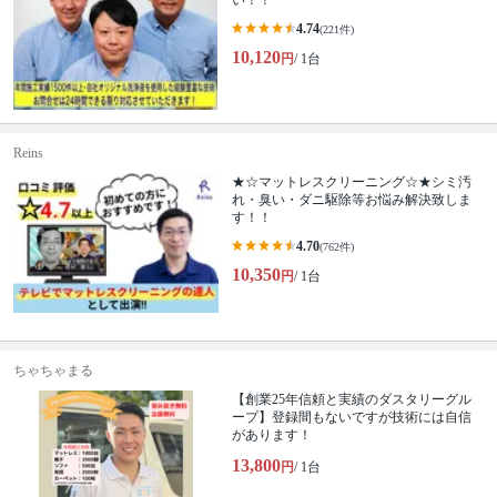
い！！
4.74
(221件)
10,120
円
/ 1台
Reins
★☆マットレスクリーニング☆★シミ汚
れ・臭い・ダニ駆除等お悩み解決致しま
す！！
4.70
(762件)
10,350
円
/ 1台
ちゃちゃまる
【創業25年信頼と実績のダスタリーグル
ープ】登録間もないですが技術には自信
があります！
13,800
円
/ 1台