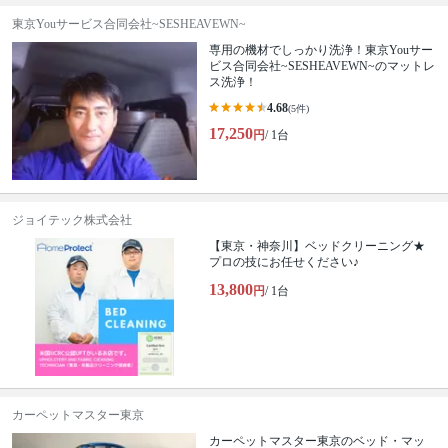
東京Youサービス合同会社~SESHEAVEWN~
専用の機材でしっかり洗浄！東京Youサー
ビス合同会社~SESHEAVEWN~のマットレ
ス洗浄！
4.68
(5件)
17,250
円
/ 1台
ジョイテック株式会社
【東京・神奈川】ベッドクリーニング★
プロの技にお任せください♪
13,800
円
/ 1台
カーペットマスター東京
カーペットマスター東京のベッド・マッ