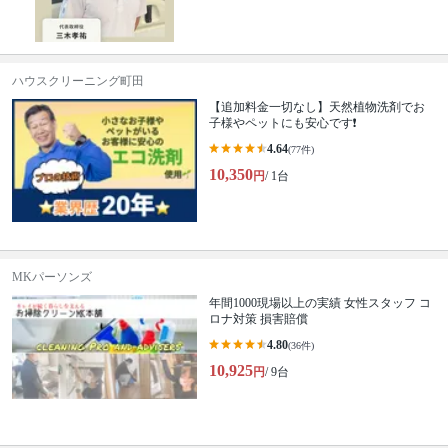
ハウスクリーニング町田
【追加料金一切なし】天然植物洗剤でお
子様やペットにも安心です❗️
4.64
(77件)
10,350
円
/ 1台
MKパーソンズ
年間1000現場以上の実績 女性スタッフ コ
ロナ対策 損害賠償
4.80
(36件)
10,925
円
/ 9台