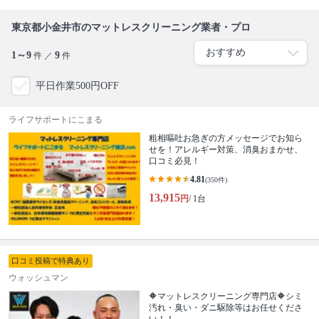
東京都小金井市のマットレスクリーニング業者・プロ
1～9
9
件 ／
件
平日作業500円OFF
ライフサポートにこまる
粗相嘔吐お急ぎの方メッセージでお知ら
せを！アレルギー対策、消臭おまかせ、
口コミ必見！
4.81
(350件)
13,915
円
/ 1台
口コミ投稿で特典あり
ウォッシュマン
🔶マットレスクリーニング専門店🔶シミ
汚れ・臭い・ダニ駆除等はお任せくださ