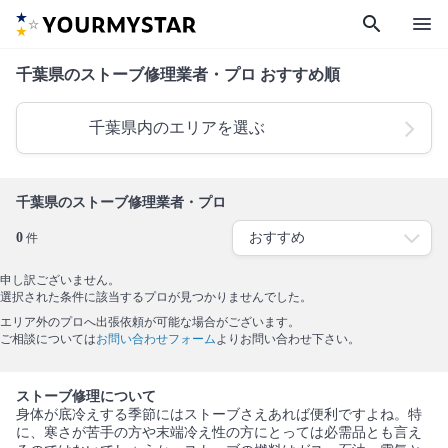
search
menu
千葉県のストーブ修理業者・プロ おすすめ順
千葉県内のエリアを選ぶ
千葉県のストーブ修理業者・プロ
0
件
申し訳ございません。
選択された条件に該当するプロが見つかりませんでした。
エリア外のプロへ出張依頼が可能な場合がございます。
ご相談については
お問い合わせフォーム
よりお問い合わせ下さい。
ストーブ修理について
身体が底冷えする季節にはストーブさえあれば便利ですよね。特
に、寒さが苦手の方や末端冷え性の方にとっては必需品とも言え