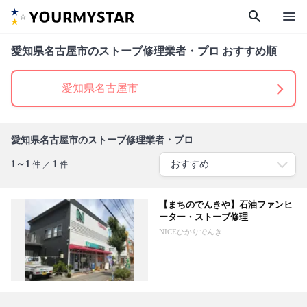
search
menu
愛知県名古屋市のストーブ修理業者・プロ おすすめ順
愛知県名古屋市
愛知県名古屋市のストーブ修理業者・プロ
1～1
1
件 ／
件
【まちのでんきや】石油ファンヒ
ーター・ストーブ修理
NICEひかりでんき