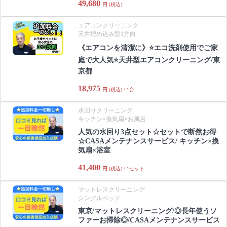
49,680
円
(税込)
エアコンクリーニング
天井埋め込み型1方向
《エアコンを清潔に》⭐️エコ洗剤使用でご家
庭で大人気⭐️天井型エアコンクリーニング/東
京都
18,975
円
(税込) / 1台
水回りクリーニング
キッチン×換気扇×お風呂
人気の水回り3点セット☆セットで断然お得
☆CASAメンテナンスサービス/ キッチン×換
気扇×浴室
41,400
円
(税込) / 1セット
マットレスクリーニング
シングルベッド
東京/マットレスクリーニング/◎長年使うソ
ファーお掃除◎/CASAメンテナンスサービス