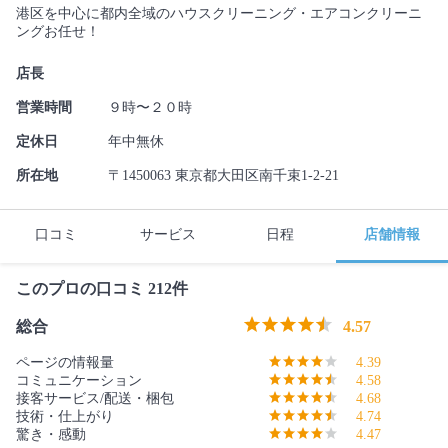
港区を中心に都内全域のハウスクリーニング・エアコンクリーニ
ングお任せ！
店長
営業時間
９時〜２０時
定休日
年中無休
所在地
〒1450063 東京都大田区南千束1-2-21
口コミ
サービス
日程
店舗情報
このプロの口コミ 212件
総合
4.57
ページの情報量
4.39
コミュニケーション
4.58
接客サービス/配送・梱包
4.68
技術・仕上がり
4.74
驚き・感動
4.47