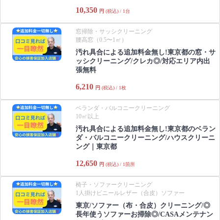
10,350
円
(税込) / 1台
窓掃除・サッシクリーニング
腰高窓（0.5〜1㎡）
汚れ具合による追加料金無し!東京都の窓・サ
ッシクリーニング/クレカ◎/対応エリア内出
張無料
6,210
円
(税込) / 1枚
ベランダ・バルコニークリーニング
10㎡以上
汚れ具合による追加料金無し!東京都のベラン
ダ・バルコニークリーニング/ハウスクリーニ
ング｜東京都
12,650
円
(税込) / 1箇所
椅子・ソファークリーニング
1人掛けビニールレザー（合皮）ソファー
東京/ソファー（布・合皮）クリーニング/◎
長年使うソファーお掃除◎/CASAメンテナン