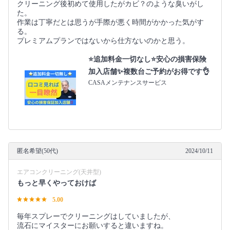
クリーニング後初めて使用したがカビ？のような臭いがし
た。
作業は丁寧だとは思うが手際が悪く時間がかかった気がす
る。
プレミアムプランではないから仕方ないのかと思う。
⭐追加料金一切なし⭐安心の損害保険
加入店舗✨複数台ご予約がお得です👌
CASAメンテナンスサービス
匿名希望(50代)
2024/10/11
エアコンクリーニング(天井型)
もっと早くやっておけば
5.00
毎年スプレーでクリーニングはしていましたが、
流石にマイスターにお願いすると違いますね。