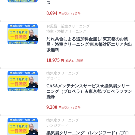
ス
8,694
円
(税込) / 1箇所
お風呂・浴室クリーニング
浴室・浴槽クリーニング
汚れ具合による追加料金無し!東京都のお風
呂・浴室クリーニング/東京都対応エリア内出
張無料
18,975
円
(税込) / 1箇所
換気扇クリーニング
プロペラ
CASAメンテナンスサービス★換気扇クリー
ニング（プロペラ）★東京都/プロペラファン
洗浄
9,200
円
(税込) / 1箇所
換気扇クリーニング
レンジフード
換気扇クリーニング （レンジフード）/プロ