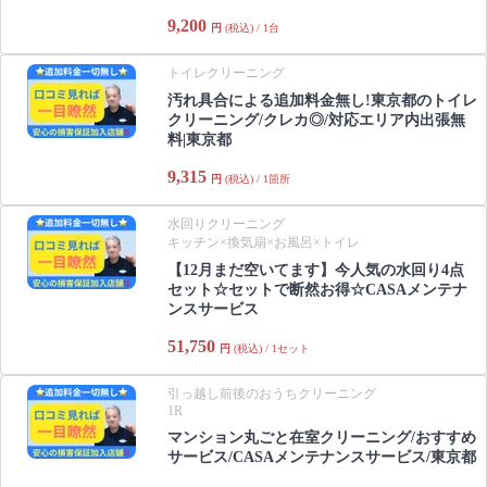
9,200
円
(税込) / 1台
トイレクリーニング
汚れ具合による追加料金無し!東京都のトイレ
クリーニング/クレカ◎/対応エリア内出張無
料|東京都
9,315
円
(税込) / 1箇所
水回りクリーニング
キッチン×換気扇×お風呂×トイレ
【12月まだ空いてます】今人気の水回り4点
セット☆セットで断然お得☆CASAメンテナ
ンスサービス
51,750
円
(税込) / 1セット
引っ越し前後のおうちクリーニング
1R
マンション丸ごと在室クリーニング/おすすめ
サービス/CASAメンテナンスサービス/東京都