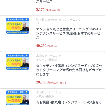
スサービス
5,175
円
(税込) / 1脚
引っ越し前後のおうちクリーニング
1R
マンション丸ごと空室クリーニング/CASAメ
ンテナンスサービス/東京都/おすすめサービ
ス
40,250
円
(税込)
水回りクリーニング
キッチン×換気扇
☆キッチン×換気扇（レンジフード）の2点セ
ットクリーニング☆汚れた水回りをピカピカ
にします！
28,750
円
(税込) / 1セット
水回りクリーニング
お風呂×換気扇
☆お風呂×換気扇（レンジフード）の2点セッ