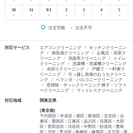
30
31
9/1
2
3
4
5
-
-
-
-
-
-
-
-
注文可能
注文不可
対応サービス
エアコンクリーニング
/
キッチンクリーニン
グ
/
換気扇クリーニング
/
お風呂・浴室ク
リーニング
/
洗面所クリーニング
/
トイレ
クリーニング
/
洗濯槽・洗濯機クリーニング
/
水回りクリーニング
/
戸建て・一軒家ク
リーニング
/
引っ越し前後のおうちクリーニ
ング
/
ベランダ・バルコニークリーニング
/
窓掃除・サッシクリーニング
椅子・ソファ
ークリーニング
/
マットレスクリーニング
対応地域
関東近県
[東京都]
千代田区
中央区
港区
新宿区
文京区
台
東区
墨田区
江東区
品川区
目黒区
大田
区
世田谷区
渋谷区
中野区
杉並区
豊島
区
北区
荒川区
板橋区
練馬区
足立区
葛