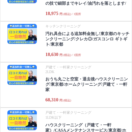
の技で細部までキレイ/油汚れを落とします/
18,975
円
(税込) / 1箇所
キッチンクリーニング
汚れ具合による追加料金無し!東京都のキッチ
ンクリーニング/クレカ◎/ガスコンロ ギトギ
ト/東京都
18,630
円
(税込) / 1箇所
戸建て・一軒家クリーニング
2LDK
おうち丸ごと空室・退去後ハウスクリーニン
グ/東京都/ホームクリーニング/戸建て・一軒
家
68,310
円
(税込)
戸建て・一軒家クリーニング
1LDK以下
ハウスクリーニング（戸建て・一軒
家）/CASAメンテナンスサービス/東京都/ホ