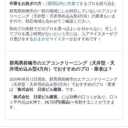
作業をお急ぎの方
：
1週間以内に作業できる
プロを絞り込む
群馬県前橋市の一部の地域にしか対応していないエアコンク
リーニング（天井型・天井埋め込み型4方向）の業者もいま
すので、対応地域も合わせてご確認ください。
初めての依頼でどのプロを選べばよいか分からない、忙しく
てプロを選ぶ時間がないという方には、ユアマイスターがプ
ロ選びをする
おまかせマイスター
がおすすめです！
群馬県前橋市のエアコンクリーニング（天井型・天
井埋め込み型4方向）でおすすめのプロ・業者は？
2026年08月11日現在、群馬県前橋市のエアコンクリーニング
（天井型・天井埋め込み型4方向）でおすすめのプロ・業者
は「
株式会社 日栄ビル建装
」です。
「
株式会社 日栄ビル建装
」には
32件
の口コミがあり、口コ
ミ平均点は
4.59
で、
24,725円(税込)～
依頼することができま
す。