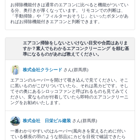
お掃除機能付きは通常のエアコンに比べると機能がついてい
る分、奥行きが厚くなっています。 リモコンでの判断は、
「手動掃除」や「フィルターおそうじ」といったボタンがあ
ればお掃除機能付きエアコンと判断できます。
エアコン掃除をしないといけない目安や合図はありま
すか？素人でもわかるエアコンクリーニング を頼む基
準になるものがあれば教えてください。
株式会社クラシード
さん(群馬県)
エアコンのルーバーを開けて覗き込んで見てください。そこ
に黒いものがこびりついていたら、それは黒カビです。そし
てその奥にあるシロッコファンと呼ばれるものも見てみてく
ださい。変なものが付着していたら即時のエアコンクリーニ
ングをお勧めいたします。
株式会社 日栄ビル建装
さん(群馬県)
一番わかりやすいのはルーバー(風向きを変えるために付い
ている横長の羽のような部品)にカビを目視で確認できたら