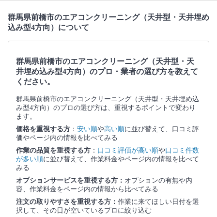
群馬県前橋市のエアコンクリーニング（天井型・天井埋め
込み型4方向）について
群馬県前橋市のエアコンクリーニング（天井型・天
井埋め込み型4方向）のプロ・業者の選び方を教えて
ください。
群馬県前橋市のエアコンクリーニング（天井型・天井埋め込
み型4方向）のプロの選び方は、重視するポイントで変わり
ます。
価格を重視する方
：
安い順
や
高い順
に並び替えて、口コミ評
価やページ内の情報を比べてみる
作業の品質を重視する方
：
口コミ評価が高い順
や
口コミ件数
が多い順
に並び替えて、作業料金やページ内の情報を比べて
みる
オプションサービスを重視する方：
オプションの有無や内
容、作業料金をページ内の情報から比べてみる
注文の取りやすさを重視する方：
作業に来てほしい日付を選
択して、その日が空いているプロに絞り込む