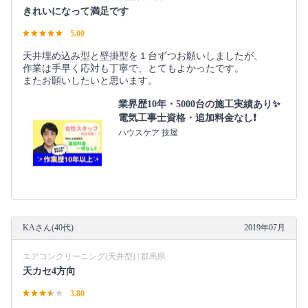
きれいになって満足です
5.00
天井埋め込み型と壁掛型を１台ずつお願いしましたが、
作業は手早く応対も丁寧で、とてもよかったです。
またお願いしたいと思います。
業界歴10年・5000台の施工実績あり✨
電気工事士資格・追加料金なし❗️
ハウスケア 技屋
KAさん(40代)
2019年07月
エアコンクリーニング(天井型) | 群馬県
天カセ4方向
3.80