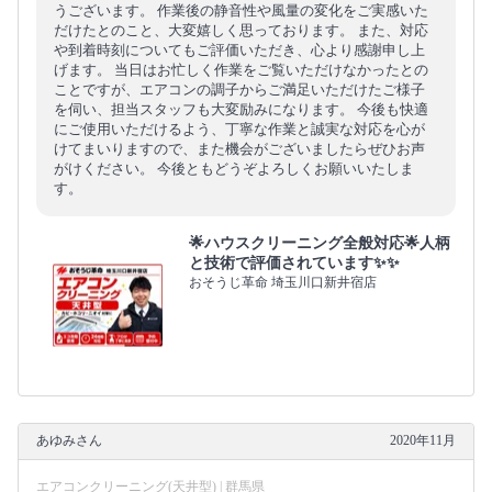
うございます。 作業後の静音性や風量の変化をご実感いた
だけたとのこと、大変嬉しく思っております。 また、対応
や到着時刻についてもご評価いただき、心より感謝申し上
げます。 当日はお忙しく作業をご覧いただけなかったとの
ことですが、エアコンの調子からご満足いただけたご様子
を伺い、担当スタッフも大変励みになります。 今後も快適
にご使用いただけるよう、丁寧な作業と誠実な対応を心が
けてまいりますので、また機会がございましたらぜひお声
がけください。 今後ともどうぞよろしくお願いいたしま
す。
🌟ハウスクリーニング全般対応🌟人柄
と技術で評価されています✨✨
おそうじ革命 埼玉川口新井宿店
あゆみさん
2020年11月
エアコンクリーニング(天井型) | 群馬県