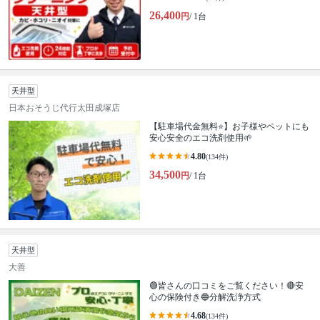
26,400
円
/ 1台
天井型
日本おそうじ代行太田成塚店
【駐車場代金無料⭐️】お子様やペットにも
安心安全のエコ洗剤使用🌱
4.80
(134件)
34,500
円
/ 1台
天井型
大善
🟢皆さんの口コミをご覧ください！🔴安
心の保険付き🔵分解洗浄方式
4.68
(134件)