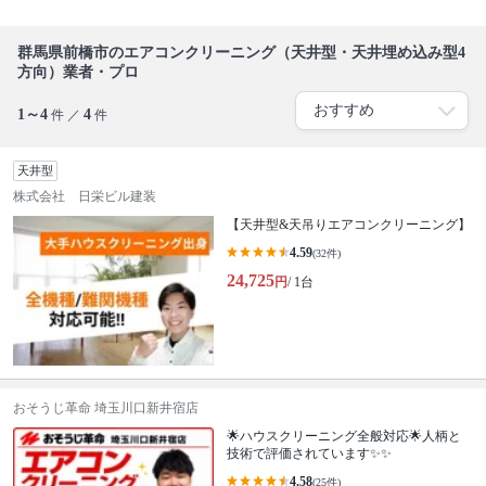
群馬県前橋市のエアコンクリーニング（天井型・天井埋め込み型4
方向）業者・プロ
1～4
4
件 ／
件
天井型
株式会社 日栄ビル建装
【天井型&天吊りエアコンクリーニング】
4.59
(32件)
24,725
円
/ 1台
おそうじ革命 埼玉川口新井宿店
🌟ハウスクリーニング全般対応🌟人柄と
技術で評価されています✨✨
4.58
(25件)