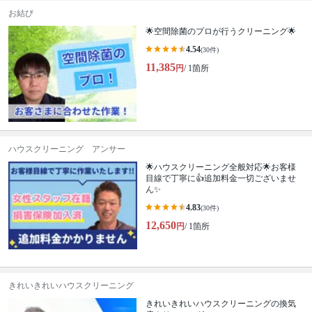
お結び
🌟空間除菌のプロが行うクリーニング🌟
4.54
(30件)
11,385
円
/ 1箇所
ハウスクリーニング アンサー
🌟ハウスクリーニング全般対応🌟お客様
目線で丁寧に👍追加料金一切ございませ
ん✨
4.83
(30件)
12,650
円
/ 1箇所
きれいきれいハウスクリーニング
きれいきれいハウスクリーニングの換気