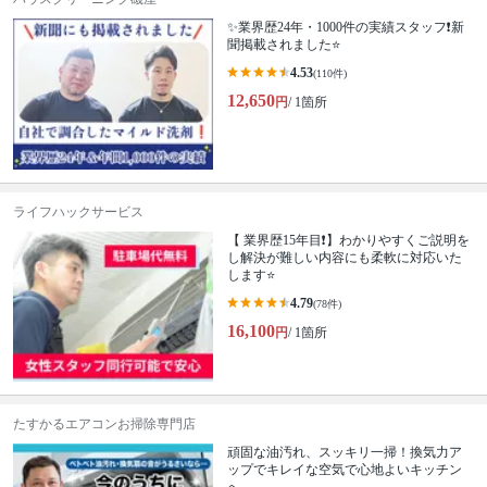
✨業界歴24年・1000件の実績スタッフ❗️新
聞掲載されました⭐️
4.53
(110件)
12,650
円
/ 1箇所
ライフハックサービス
【 業界歴15年目❗️】わかりやすくご説明を
し解決が難しい内容にも柔軟に対応いた
します⭐️
4.79
(78件)
16,100
円
/ 1箇所
たすかるエアコンお掃除専門店
頑固な油汚れ、スッキリ一掃！換気力ア
ップでキレイな空気で心地よいキッチン