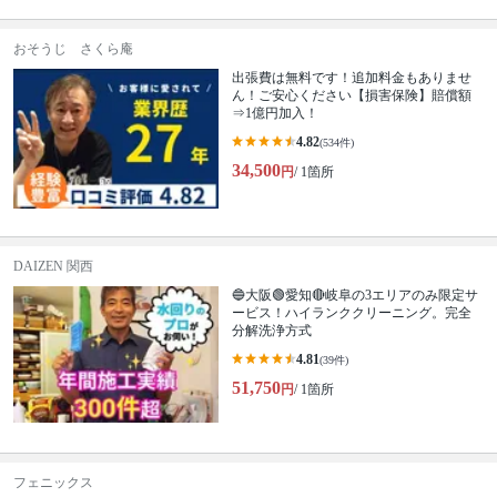
おそうじ さくら庵
出張費は無料です！追加料金もありませ
ん！ご安心ください【損害保険】賠償額
⇒1億円加入！
4.82
(534件)
34,500
円
/ 1箇所
DAIZEN 関西
🔵大阪🟢愛知🔴岐阜の3エリアのみ限定サ
ービス！ハイランククリーニング。完全
分解洗浄方式
4.81
(39件)
51,750
円
/ 1箇所
フェニックス