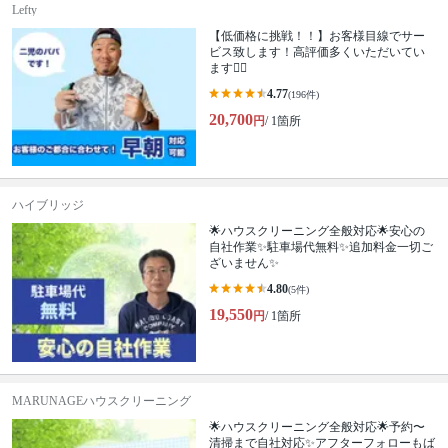
Lefty
【低価格に挑戦！！】お客様目線でサー
ビス致します！高評価多くいただいてい
ます🙆‍♂️
4.77
(196件)
20,700
円
/ 1箇所
ハイブリッジ
🌟ハウスクリーニング全般対応🌟安心の
自社作業✨️駐車場代無料✨️追加料金一切ご
ざいません✨
4.80
(5件)
19,550
円
/ 1箇所
MARUNAGEハウスクリーニング
🌟ハウスクリーニング全般対応🌟予約〜
清掃まで自社対応✨アフターフォローもば