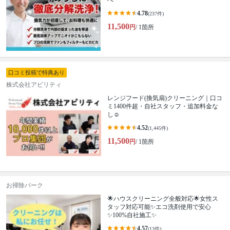
へ
4.78
(237件)
11,500
円
/ 1箇所
口コミ投稿で特典あり
株式会社アビリティ
レンジフード(換気扇)クリーニング｜口コ
ミ1400件超・自社スタッフ・追加料金な
し☺️
4.52
(1,445件)
11,500
円
/ 1箇所
お掃除パーク
🌟ハウスクリーニング全般対応🌟女性ス
タッフ対応可能✨エコ洗剤使用で安心
✨100%自社施工✨
4.57
(13件)