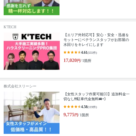
K'TECH
【エリア外対応可】安心・安全・迅速を
モットーにベテランスタッフがお部屋の
水回りをキレイにします
4.61
(555件)
17,020
円
/ 1箇所
株式会社スリーシー
【女性スタッフ作業可能🙆‍♀️】追加料金一
切なし❗️❗️駐車代金無料🚐💨
4.58
(119件)
9,775
円
/ 1箇所