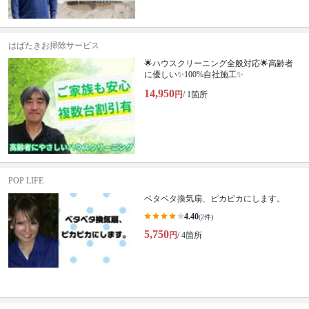
はばたきお掃除サービス
🌟ハウスクリーニング全般対応🌟高齢者
に優しい✨100%自社施工✨
14,950
円
/ 1箇所
POP LIFE
ベタベタ換気扇、ピカピカにします。
4.40
(2件)
5,750
円
/ 4箇所