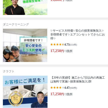
円
/ 1箇所
ダニークリーニング
✨サービス大特価✨安心の損害保険加入✨
非喫煙者です✨エアコンセットでさらにお
得✨
4.73
(111件)
17,250
円
/ 1箇所
クラフト
【20年の実績❗️】施工から7日以内の再施工
は無料で実施✨損害保険加入済❗️
4.47
(102件)
17,250
円
/ 1箇所