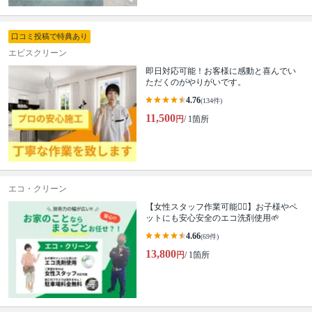
口コミ投稿で特典あり
エビスクリーン
即日対応可能！お客様に感動と喜んでい
ただくのがやりがいです。
4.76
(134件)
11,500
円
/ 1箇所
エコ・クリーン
【女性スタッフ作業可能🙆‍♀️】お子様やペ
ットにも安心安全のエコ洗剤使用🌱
4.66
(69件)
13,800
円
/ 1箇所