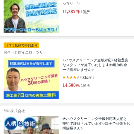
っちり！✨
11,385
円
/ 1箇所
口コミ投稿で特典あり
おそうじ館イエローツリー
⭐ハウスクリーニング全般対応⭐経験豊富
なスタッフが施工いたします👍追加料金
一切御座いません✨
4.73
(27件)
14,500
円
/ 1箇所
Miki株式会社
🌟ハウスクリーニング全般対応🌟人柄と
技術で評価されています✨親子で頑張るお
掃除屋さん✨