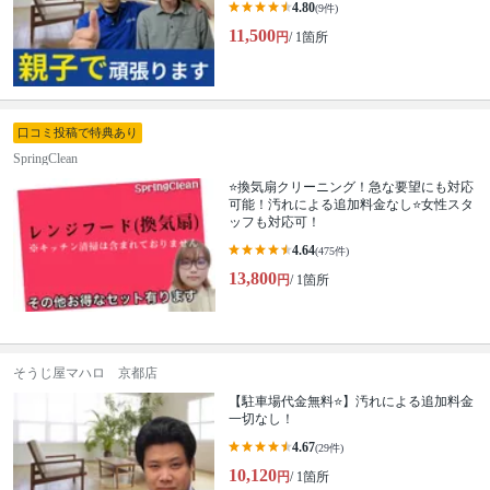
4.80
(9件)
11,500
円
/ 1箇所
口コミ投稿で特典あり
SpringClean
⭐️換気扇クリーニング！急な要望にも対応
可能！汚れによる追加料金なし⭐️女性スタ
ッフも対応可！
4.64
(475件)
13,800
円
/ 1箇所
そうじ屋マハロ 京都店
【駐車場代金無料⭐️】汚れによる追加料金
一切なし！
4.67
(29件)
10,120
円
/ 1箇所