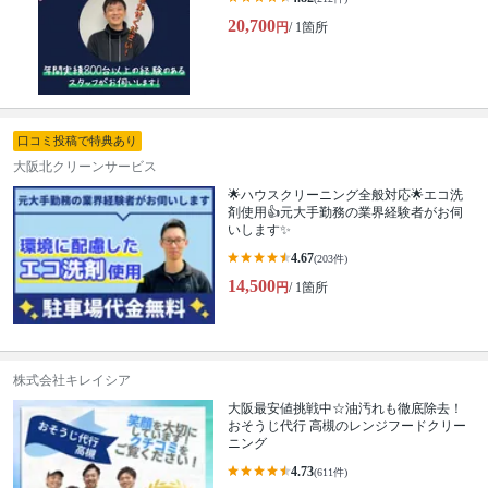
20,700
円
/ 1箇所
口コミ投稿で特典あり
大阪北クリーンサービス
🌟ハウスクリーニング全般対応🌟エコ洗
剤使用👍元大手勤務の業界経験者がお伺
いします✨
4.67
(203件)
14,500
円
/ 1箇所
株式会社キレイシア
大阪最安値挑戦中☆油汚れも徹底除去！
おそうじ代行 高槻のレンジフードクリー
ニング
4.73
(611件)