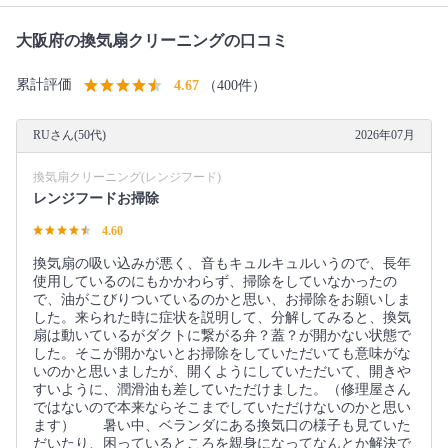
大阪府の換気扇クリーニングの口コミ
累計評価
4.67
（400件）
RUさん(50代)
2026年07月
換気扇クリーニング(レンジフード)
レンジフードお掃除
4.60
換気扇の吸い込みが悪く、音もキュルキュルいうので、長年
使用しているのにもかかわらず、掃除をしていなかったの
で、油がこびりついているのかと思い、お掃除をお願いしま
した。来られた時に症状を説明して、分解してみると、換気
扇は動いているがダクトに繋がる弁？蓋？が開かない状態で
した。そこが開かないとお掃除をしていただいても意味がな
いのかと思いましたが、開くようにしていただいて、開きや
すいように、潤滑油も差していただけました。（修理屋さん
ではないので本来ならそこまでしていただけないのかと思い
ます） 暑い中、ベランダにある換気口の様子も見ていた
だいたり、困っているところを親身になってなんとか解決で