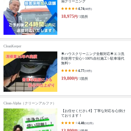
扇クリーニング
4.74
(48件)
18,975
円
/ 1箇所
CleanKeeper
🌟ハウスクリーニング全般対応🌟エコ洗
剤使用で安心✨100%自社施工✨駐車場代
無料✨
4.77
(19件)
19,800
円
/ 1箇所
Clean-Alpha（クリーンアルファ）
【お任せください❗️】丁寧な対応を心掛け
ております！
4.40
(102件)
13,800