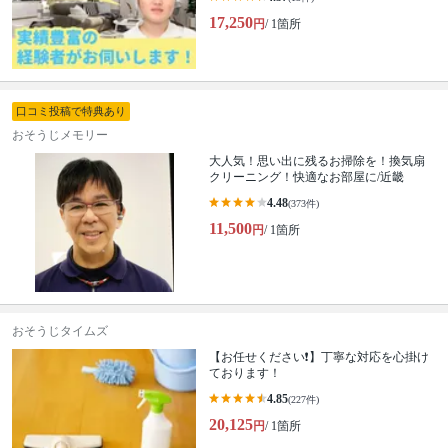
17,250
円
/ 1箇所
口コミ投稿で特典あり
おそうじメモリー
大人気！思い出に残るお掃除を！換気扇
クリーニング！快適なお部屋に/近畿
4.48
(373件)
11,500
円
/ 1箇所
おそうじタイムズ
【お任せください❗️】丁寧な対応を心掛け
ております！
4.85
(227件)
20,125
円
/ 1箇所