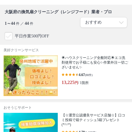
大阪府の換気扇クリーニング（レンジフード）業者・プロ
1～44
44
件 ／
件
平日作業500円OFF
美好クリーンサービス
🌟ハウスクリーニング全般対応🌟エコ洗
剤使用でお子様にも安心✨作業外注一切ご
ざいません✨
4.67
(88件)
13,225
円
/ 1箇所
おそうじサポート
【☆運営公認優良サービス店舗☆】口コ
ミ投稿で箱ティッシュ5箱プレゼント
(*^^*)