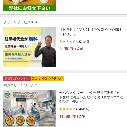
クリーンサービスahiahi
【お任せください❗️】丁寧な対応を心掛け
ております！
4.52
(154件)
9,200
円
/ 1箇所
選ばれています！
口コミ投稿で特典あり
神戸クリーンワークス
🌟ハウスクリーニング全般対応🌟多くの
お客様に満足いただいております✨エコ洗
剤使用で安心✨
4.58
(43件)
11,500
円
/ 1箇所