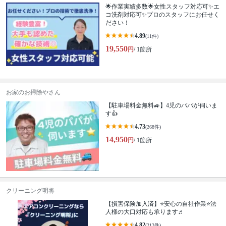
🌟作業実績多数🌟女性スタッフ対応可✨エ
コ洗剤対応可✨プロのスタッフにお任せく
ださい！
4.89
(11件)
19,550
円
/ 1箇所
お家のお掃除やさん
【駐車場料金無料🚙】4児のパパが伺いま
す👍
4.73
(268件)
14,950
円
/ 1箇所
クリーニング明将
【損害保険加入済】⭐️安心の自社作業⭐️法
人様の大口対応も承ります♬
4.82
(212件)