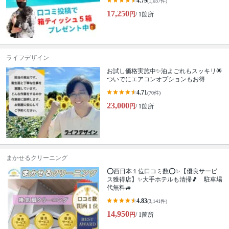
4.79
(1,037件)
17,250
円
/ 1箇所
ライフデザイン
お試し価格実施中✨油よごれもスッキリ🌟
ついでにエアコンオプションもお得
4.71
(70件)
23,000
円
/ 1箇所
まかせるクリーニング
⭕西日本１位口コミ数⭕✨【優良サービ
ス獲得店】✨大手ホテルも清掃🎵 駐車場
代無料🚙
4.83
(3,141件)
14,950
円
/ 1箇所