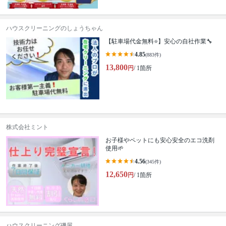
ハウスクリーニングのしょうちゃん
【駐車場代金無料⭐️】安心の自社作業🔧
4.85
(883件)
13,800
円
/ 1箇所
株式会社ミント
お子様やペットにも安心安全のエコ洗剤
使用🌱
4.56
(345件)
12,650
円
/ 1箇所
ハウスクリーニング磯屋