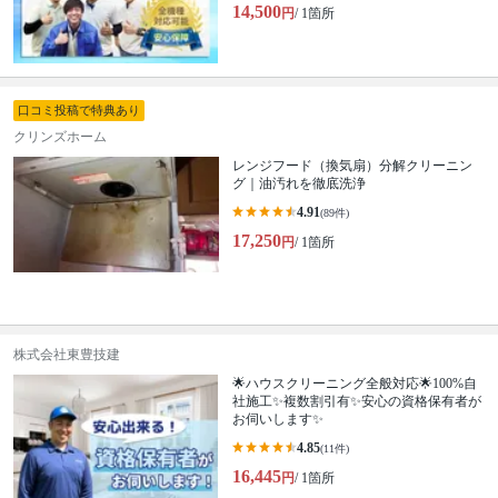
14,500
円
/ 1箇所
口コミ投稿で特典あり
クリンズホーム
レンジフード（換気扇）分解クリーニン
グ｜油汚れを徹底洗浄
4.91
(89件)
17,250
円
/ 1箇所
株式会社東豊技建
🌟ハウスクリーニング全般対応🌟100%自
社施工✨複数割引有✨安心の資格保有者が
お伺いします✨
4.85
(11件)
16,445
円
/ 1箇所