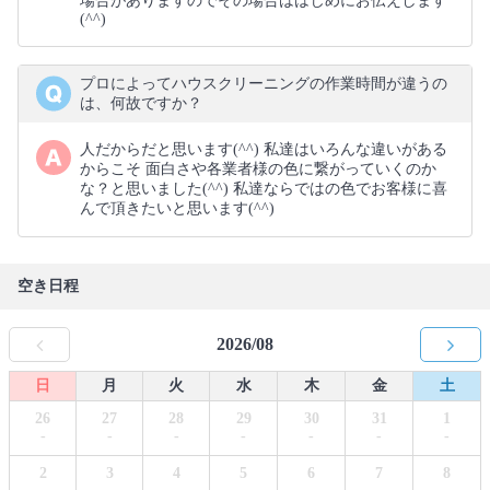
場合がありますのでその場合ははじめにお伝えします
(⁠^⁠^⁠)
プロによってハウスクリーニングの作業時間が違うの
は、何故ですか？
人だからだと思います(⁠^⁠^⁠) 私達はいろんな違いがある
からこそ 面白さや各業者様の色に繋がっていくのか
な？と思いました(⁠^⁠^⁠) 私達ならではの色でお客様に喜
んで頂きたいと思います(⁠^⁠^⁠)
空き日程
2026/08
日
月
火
水
木
金
土
26
27
28
29
30
31
1
-
-
-
-
-
-
-
2
3
4
5
6
7
8