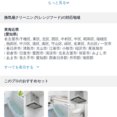
もっと見る
換気扇クリーニング(レンジフード)の対応地域
東海近県
[愛知県]
名古屋市
千種区
, 東区
, 北区
, 西区
, 中村区
, 中区
, 昭和区
, 瑞穂区
(
, 熱田区
, 中川区
, 港区
, 南区
, 守山区
, 緑区
, 名東区
, 天白区
/ 一宮市
)
/ 春日井市
/ 津島市
/ 犬山市
/ 江南市
/ 小牧市
/ 稲沢市
/ 尾張旭市
/ 岩倉市
/ 日進市
/ 愛西市
/ 清須市
/ 北名古屋市
/ 弥富市
/ みよし市
/ あま市
/ 長久手市
/ 愛知郡
/ 西春日井郡
/ 丹羽郡
/ 海部郡
すべてを表示する
このプロのおすすめセット