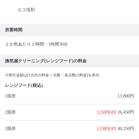
エコ洗剤
所要時間
１か所あたり１時間：1時間30分
換気扇クリーニング(レンジフード)の料金
※割引金額は[1点目の料金 × 点数 − 各点数の料金]を表示。
レンジフード(税込)
1箇所
13,800円
2箇所
26,450円
1,150円OFF
3箇所
40,250円
1,150円OFF
51,750円
3,450円OFF
63,250円
5,750円OFF
75,900円
6,900円OFF
88,550円
8,050円OFF
92,000円
18,400円OFF
103,500円
20,700円OFF
113,850円
24,150円OFF