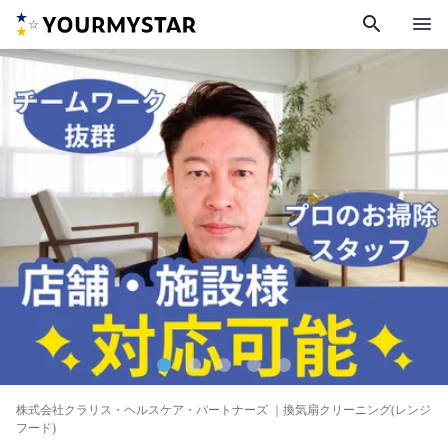
search
menu
株式会社クラリス・ヘルスケア・パートナーズ
｜換気扇クリーニング(レンジ
フード)