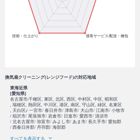
換気扇クリーニング(レンジフード)の対応地域
東海近県
[愛知県]
名古屋市
千種区
, 東区
, 北区
, 西区
, 中村区
, 中区
, 昭和区
(
, 瑞穂区
, 熱田区
, 中川区
, 港区
, 南区
, 守山区
, 緑区
, 名東区
, 天白区
/ 一宮市
/ 春日井市
/ 津島市
/ 犬山市
/ 江南市
/ 小牧市
)
/ 稲沢市
/ 尾張旭市
/ 岩倉市
/ 日進市
/ 愛西市
/ 清須市
/ 北名古屋市
/ 弥富市
/ みよし市
/ あま市
/ 長久手市
/ 愛知郡
/ 西春日井郡
/ 丹羽郡
/ 海部郡
すべてを表示する