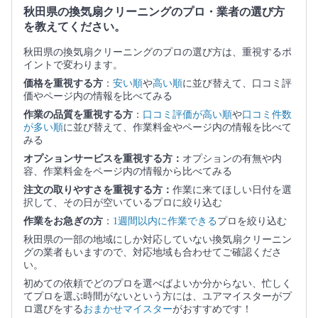
秋田県の換気扇クリーニングのプロ・業者の選び方
を教えてください。
秋田県の換気扇クリーニングのプロの選び方は、重視するポ
イントで変わります。
価格を重視する方
：
安い順
や
高い順
に並び替えて、口コミ評
価やページ内の情報を比べてみる
作業の品質を重視する方
：
口コミ評価が高い順
や
口コミ件数
が多い順
に並び替えて、作業料金やページ内の情報を比べて
みる
オプションサービスを重視する方：
オプションの有無や内
容、作業料金をページ内の情報から比べてみる
注文の取りやすさを重視する方：
作業に来てほしい日付を選
択して、その日が空いているプロに絞り込む
作業をお急ぎの方
：
1週間以内に作業できる
プロを絞り込む
秋田県の一部の地域にしか対応していない換気扇クリーニン
グの業者もいますので、対応地域も合わせてご確認くださ
い。
初めての依頼でどのプロを選べばよいか分からない、忙しく
てプロを選ぶ時間がないという方には、ユアマイスターがプ
ロ選びをする
おまかせマイスター
がおすすめです！