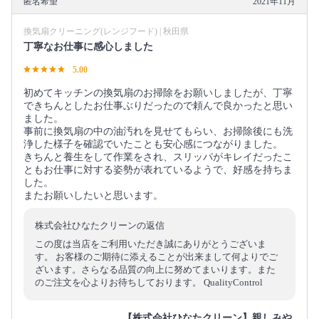
匿名希望
2021年11月
換気扇クリーニング(レンジフード) | 秋田県
丁寧なお仕事に感心しました
5.00
初めてキッチンの換気扇のお掃除をお願いしましたが、丁寧
できちんとしたお仕事ぶりだったので頼んで良かったと思い
ました。
事前に換気扇の中の油汚れを見せてもらい、お掃除後にも洗
浄した様子を確認でいたことも安心感につながりました。
きちんと養生をして作業をされ、スリッパがキレイだったこ
ともお仕事に対する姿勢が表れているようで、好感を持ちま
した。
またお願いしたいと思います。
株式会社ひなたクリーンの返信
この度は当店をご利用いただき誠にありがとうございま
す。 お客様のご期待に添えることが出来まして何よりでご
ざいます。さらなる品質の向上に努めてまいります。また
のご注文を心よりお待ちしております。 QualityControl
【株式会社ひなたクリーン】親しみや