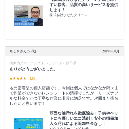
すい接客、品質の高いサービスを提供
します！
株式会社ひなたクリーン
ちょきさん(50代)
2019年08月
換気扇クリーニング(レンジフード) | 秋田県
ありがとうございました。
4.60
地元密着型の個人店舗です。今回は個人ではなかなか隅々ま
で作業ができないレンジフードの清掃でしたが、リーズナブ
ルな料金でかつ丁寧な作業に非常に満足です。次回また指名
したいと思います！
頑固な油汚れを徹底除去！子供やペッ
トにも優しいエコ洗剤！安心の損保加
入☆汚れによる追加料金なし！
ハウスクリーニング Smile