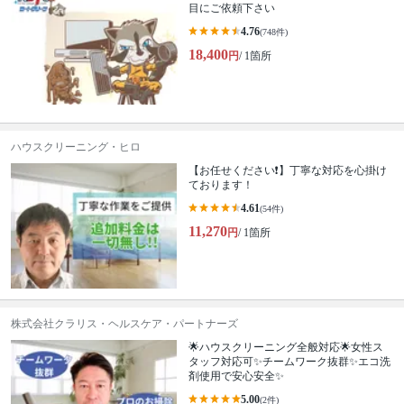
目にご依頼下さい
4.76
(748件)
18,400
円
/ 1箇所
ハウスクリーニング・ヒロ
【お任せください❗️】丁寧な対応を心掛け
ております！
4.61
(54件)
11,270
円
/ 1箇所
株式会社クラリス・ヘルスケア・パートナーズ
🌟ハウスクリーニング全般対応🌟女性ス
タッフ対応可✨チームワーク抜群✨エコ洗
剤使用で安心安全✨
5.00
(2件)