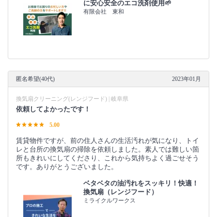
に安心安全のエコ洗剤使用🌱
有限会社 東和
匿名希望(40代)
2023年01月
換気扇クリーニング(レンジフード) | 岐阜県
依頼してよかったです！
5.00
賃貸物件ですが、前の住人さんの生活汚れが気になり、トイ
レと台所の換気扇の掃除を依頼しました。素人では難しい箇
所もきれいにしてくださり、これから気持ちよく過ごせそう
です。ありがとうございました。
ベタベタの油汚れをスッキリ！快適！
換気扇（レンジフード）
ミライクルワークス