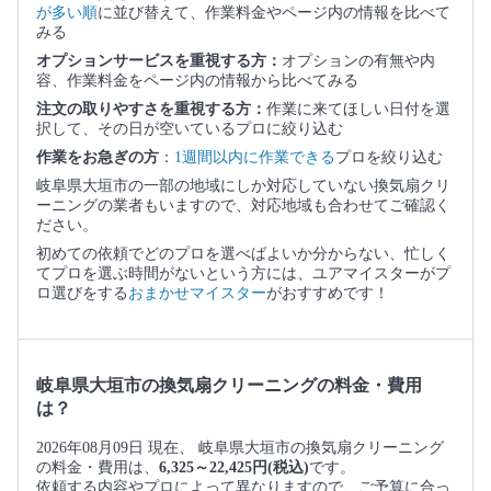
が多い順
に並び替えて、作業料金やページ内の情報を比べて
みる
オプションサービスを重視する方：
オプションの有無や内
容、作業料金をページ内の情報から比べてみる
注文の取りやすさを重視する方：
作業に来てほしい日付を選
択して、その日が空いているプロに絞り込む
作業をお急ぎの方
：
1週間以内に作業できる
プロを絞り込む
岐阜県大垣市の一部の地域にしか対応していない換気扇クリ
ーニングの業者もいますので、対応地域も合わせてご確認く
ださい。
初めての依頼でどのプロを選べばよいか分からない、忙しく
てプロを選ぶ時間がないという方には、ユアマイスターがプ
ロ選びをする
おまかせマイスター
がおすすめです！
岐阜県大垣市の換気扇クリーニングの料金・費用
は？
2026年08月09日 現在、 岐阜県大垣市の換気扇クリーニング
の料金・費用は、
6,325～22,425円(税込)
です。
依頼する内容やプロによって異なりますので、ご予算に合っ