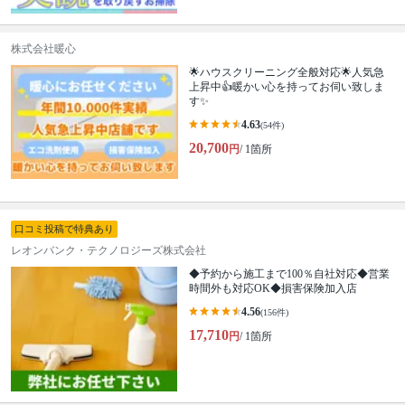
株式会社暖心
🌟ハウスクリーニング全般対応🌟人気急
上昇中👍暖かい心を持ってお伺い致しま
す✨
4.63
(54件)
20,700
円
/ 1箇所
口コミ投稿で特典あり
レオンバンク・テクノロジーズ株式会社
◆予約から施工まで100％自社対応◆営業
時間外も対応OK◆損害保険加入店
4.56
(156件)
17,710
円
/ 1箇所