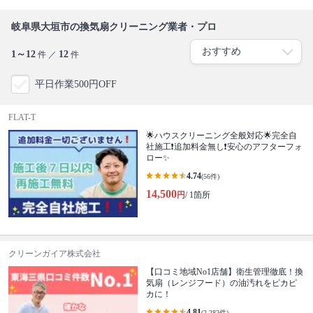
岐阜県大垣市の換気扇クリーニング業者・プロ
1～12
12
件 ／
件
平日作業500円OFF
FLAT-T
🌟ハウスクリーニング全般対応🌟完全自
社施工❗️追加料金無し❗️安心のアフターフォ
ロー✨
4.74
(56件)
14,500
円
/ 1箇所
クリーンガイア株式会社
【口コミ地域No1店舗】衛生管理徹底！換
気扇（レンジフード）の油汚れをピカピ
カに！
4.81
(2,282件)