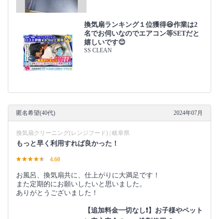
換気扇ランキング１位獲得😆作業は2
名でお伺いなのでエアコン等SETだと
嬉しいです😊
SS CLEAN
匿名希望(40代)
2024年07月
換気扇クリーニング(レンジフード) | 岐阜県
もっと早く利用すれば良かった！
4.60
お風呂、換気扇共に、仕上がりに大満足です！
また定期的にお願いしたいと思いました。
ありがとうございました！
【追加料金一切なし❗️】お子様やペット