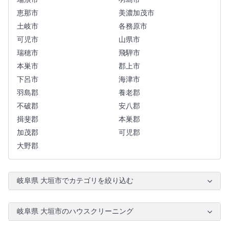
恵那市
美濃加茂市
土岐市
各務原市
可児市
山県市
瑞穂市
飛騨市
本巣市
郡上市
下呂市
海津市
羽島郡
養老郡
不破郡
安八郡
揖斐郡
本巣郡
加茂郡
可児郡
大野郡
岐阜県 大垣市でカテゴリを絞り込む
岐阜県 大垣市のハウスクリーニング