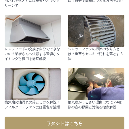
油汚れを落とすには重曹やオキシク
回！自分で簡単にできる方法を紹介
リーンで
レンジフードの交換は自分でできな
シロッコファンの掃除のやり方と
いの？業者さんへ依頼する適切なタ
は？重曹やセスキで汚れを落とす方
イミングと費用を徹底解説
法
換気扇の油汚れの落とし方を解説！
換気扇がうるさい理由はなに？4種
フィルター・ファンには重曹が活躍
類の音の原因と対策を徹底解説
ワタシトはこちら