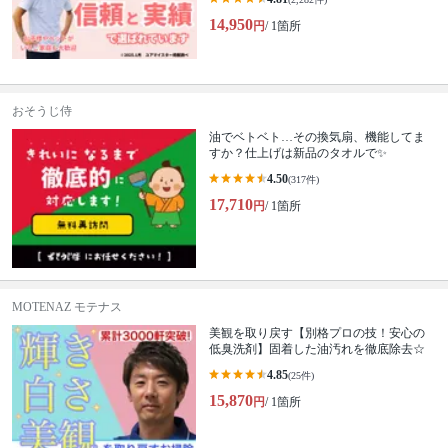
14,950
円
/ 1箇所
おそうじ侍
油でベトベト…その換気扇、機能してま
すか？仕上げは新品のタオルで✨
4.50
(317件)
17,710
円
/ 1箇所
MOTENAZ モテナス
美観を取り戻す【別格プロの技！安心の
低臭洗剤】固着した油汚れを徹底除去☆
4.85
(25件)
15,870
円
/ 1箇所