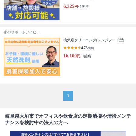
6,325
円
/ 1箇所
家のサポートアイビー
換気扇クリーニング(レンジフード型)
4.78
(9件)
16,100
円
/ 1箇所
1
岐阜県大垣市でオフィスや飲食店の定期清掃や清掃メンテ
ナンスを検討中の法人の方へ