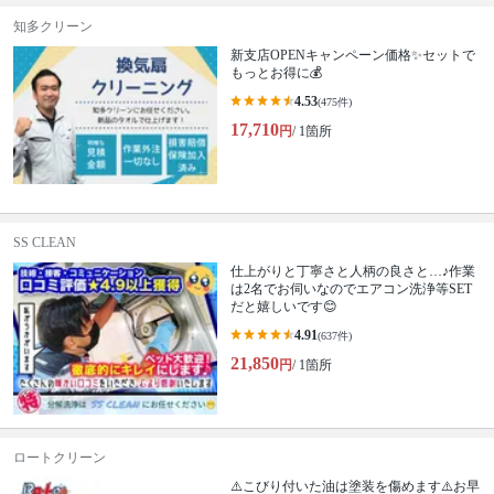
知多クリーン
新支店OPENキャンペーン価格✨セットで
もっとお得に💰
4.53
(475件)
17,710
円
/ 1箇所
SS CLEAN
仕上がりと丁寧さと人柄の良さと…♪作業
は2名でお伺いなのでエアコン洗浄等SET
だと嬉しいです😊
4.91
(637件)
21,850
円
/ 1箇所
ロートクリーン
⚠️こびり付いた油は塗装を傷めます⚠️お早