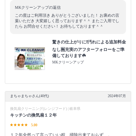
MKクリーンアップの返信
この度はご利用頂き ありがとうございました！ お褒めの言
葉いただき 大変嬉しく思っております＾＾ またご入用でし
たら お問合せください！ お待ちしております＾＾
驚きの仕上がりに❗️汚れによる追加料金
なし🈚️充実のアフターフォローをご準
備しております☘️
MKクリーンアップ
まちゃまちゃさん(40代)
2024年07月
換気扇クリーニング(レンジフード) | 岐阜県
キッチンの換気扇１２年
5.00
１２年全然って言っていい程、掃除出来ておらず…。