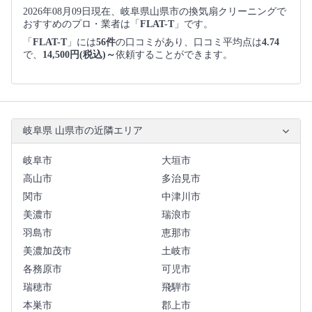
2026年08月09日現在、岐阜県山県市の換気扇クリーニングで
おすすめのプロ・業者は「
FLAT-T
」です。
「
FLAT-T
」には
56件
の口コミがあり、口コミ平均点は
4.74
で、
14,500円(税込)～
依頼することができます。
岐阜県 山県市の近隣エリア
岐阜市
大垣市
高山市
多治見市
関市
中津川市
美濃市
瑞浪市
羽島市
恵那市
美濃加茂市
土岐市
各務原市
可児市
瑞穂市
飛騨市
本巣市
郡上市