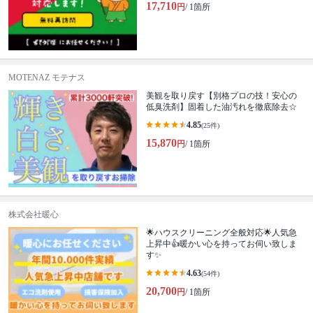
17,710
円
/ 1箇所
MOTENAZ モテナス
美観を取り戻す【別格プロの技！安心の
低臭洗剤】固着した油汚れを徹底除去☆
4.85
(25件)
15,870
円
/ 1箇所
株式会社暖心
🌟ハウスクリーニング全般対応🌟人気急
上昇中👍暖かい心を持ってお伺い致しま
す✨
4.63
(54件)
20,700
円
/ 1箇所