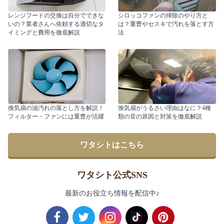
レンジフードの交換は自分でできな
シロッコファンの掃除のやり方と
いの？業者さんへ依頼する適切なタ
は？重曹やセスキで汚れを落とす方
イミングと費用を徹底解説
法
換気扇の油汚れの落とし方を解説！
換気扇がうるさい理由はなに？4種
フィルター・ファンには重曹が活躍
類の音の原因と対策を徹底解説
ワタシトはこちら
ワタシト公式SNS
最新のお役立ち情報を配信中♪