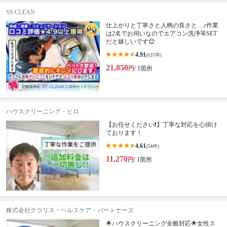
SS CLEAN
仕上がりと丁寧さと人柄の良さと…♪作業
は2名でお伺いなのでエアコン洗浄等SET
だと嬉しいです😊
4.91
(637件)
21,850
円
/ 1箇所
ハウスクリーニング・ヒロ
【お任せください❗️】丁寧な対応を心掛け
ております！
4.61
(54件)
11,270
円
/ 1箇所
株式会社クラリス・ヘルスケア・パートナーズ
🌟ハウスクリーニング全般対応🌟女性ス