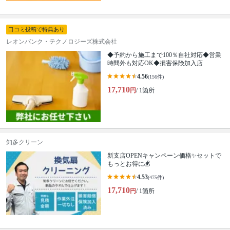
口コミ投稿で特典あり
レオンバンク・テクノロジーズ株式会社
◆予約から施工まで100％自社対応◆営業
時間外も対応OK◆損害保険加入店
4.56
(156件)
17,710
円
/ 1箇所
知多クリーン
新支店OPENキャンペーン価格✨セットで
もっとお得に💰
4.53
(475件)
17,710
円
/ 1箇所