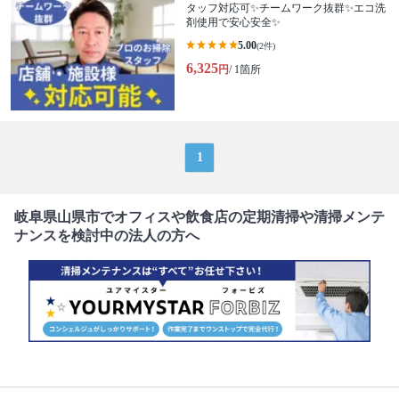
タッフ対応可✨チームワーク抜群✨エコ洗
剤使用で安心安全✨
5.00
(2件)
6,325
円
/ 1箇所
1
岐阜県山県市でオフィスや飲食店の定期清掃や清掃メンテ
ナンスを検討中の法人の方へ