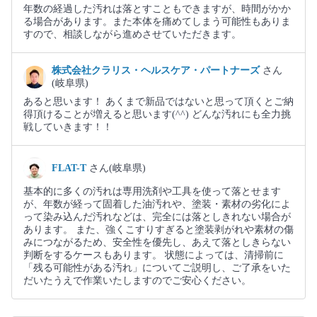
年数の経過した汚れは落とすこともできますが、時間がかか
る場合があります。また本体を痛めてしまう可能性もありま
すので、相談しながら進めさせていただきます。
株式会社クラリス・ヘルスケア・パートナーズ
さん
(岐阜県)
あると思います！ あくまで新品ではないと思って頂くとご納
得頂けることが増えると思います(⁠^⁠^⁠) どんな汚れにも全力挑
戦していきます！！
FLAT-T
さん(岐阜県)
基本的に多くの汚れは専用洗剤や工具を使って落とせます
が、年数が経って固着した油汚れや、塗装・素材の劣化によ
って染み込んだ汚れなどは、完全には落としきれない場合が
あります。 また、強くこすりすぎると塗装剥がれや素材の傷
みにつながるため、安全性を優先し、あえて落としきらない
判断をするケースもあります。 状態によっては、清掃前に
「残る可能性がある汚れ」についてご説明し、ご了承をいた
だいたうえで作業いたしますのでご安心ください。