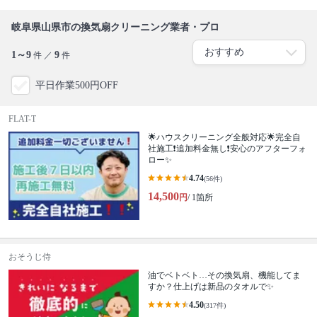
岐阜県山県市の換気扇クリーニング業者・プロ
1～9
9
件 ／
件
平日作業500円OFF
FLAT-T
🌟ハウスクリーニング全般対応🌟完全自
社施工❗️追加料金無し❗️安心のアフターフォ
ロー✨
4.74
(56件)
14,500
円
/ 1箇所
おそうじ侍
油でベトベト…その換気扇、機能してま
すか？仕上げは新品のタオルで✨
4.50
(317件)