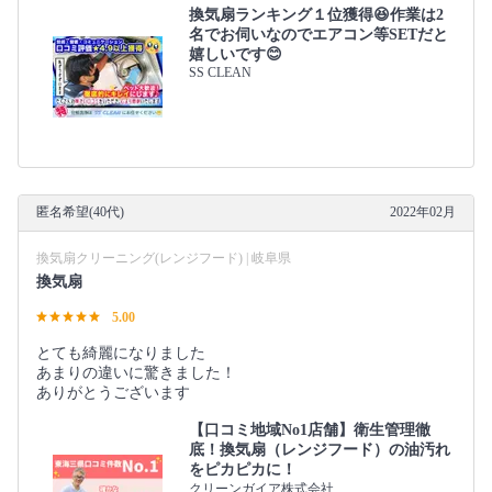
換気扇ランキング１位獲得😆作業は2
名でお伺いなのでエアコン等SETだと
嬉しいです😊
SS CLEAN
匿名希望(40代)
2022年02月
換気扇クリーニング(レンジフード) | 岐阜県
換気扇
5.00
とても綺麗になりました
あまりの違いに驚きました！
ありがとうございます
【口コミ地域No1店舗】衛生管理徹
底！換気扇（レンジフード）の油汚れ
をピカピカに！
クリーンガイア株式会社