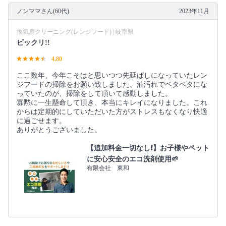
ノンママさん(60代)
2023年11月
換気扇クリーニング(レンジフード) | 岐阜県
ビックリ!!
4.80
ここ数年、今年こそはと思いつつ先延ばしになっていたレン
ジフードの掃除をお願い致しました。油汚れでベタベタにな
っていたのが、掃除をして頂いて感動しました。
寡黙に一生懸命して頂き、本当にキレイになりました。これ
からは定期的にしていただいた方がストレスもなくなり快適
に過ごせます。
ありがとうございました。
【追加料金一切なし❗️】お子様やペット
に安心安全のエコ洗剤使用🌱
有限会社 東和