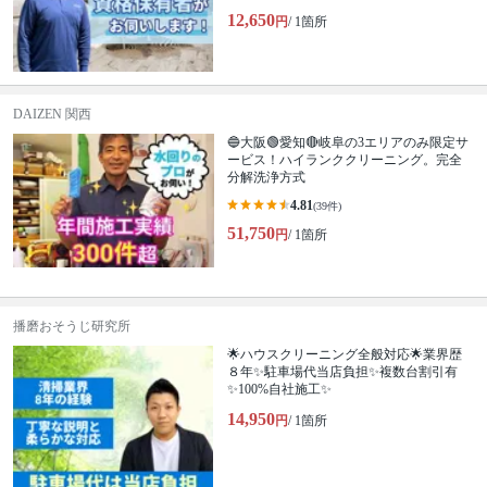
12,650
円
/ 1箇所
DAIZEN 関西
🔵大阪🟢愛知🔴岐阜の3エリアのみ限定サ
ービス！ハイランククリーニング。完全
分解洗浄方式
4.81
(39件)
51,750
円
/ 1箇所
播磨おそうじ研究所
🌟ハウスクリーニング全般対応🌟業界歴
８年✨駐車場代当店負担✨複数台割引有
✨100%自社施工✨
14,950
円
/ 1箇所