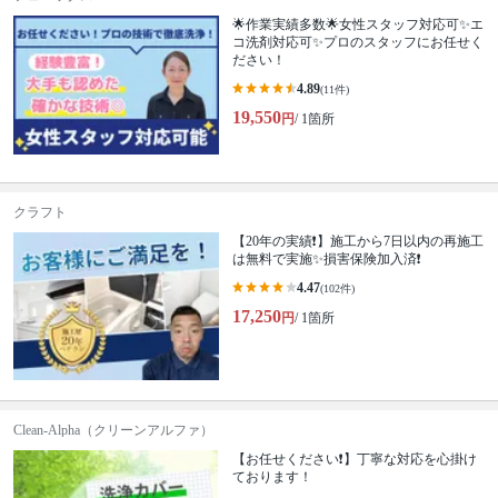
🌟作業実績多数🌟女性スタッフ対応可✨エ
コ洗剤対応可✨プロのスタッフにお任せく
ださい！
4.89
(11件)
19,550
円
/ 1箇所
クラフト
【20年の実績❗️】施工から7日以内の再施工
は無料で実施✨損害保険加入済❗️
4.47
(102件)
17,250
円
/ 1箇所
Clean-Alpha（クリーンアルファ）
【お任せください❗️】丁寧な対応を心掛け
ております！