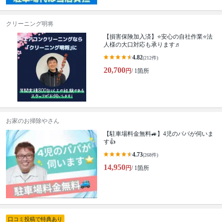
クリーニング明将
【損害保険加入済】⭐️安心の自社作業⭐️法
人様の大口対応も承ります♬
4.82
(212件)
20,700
円
/ 1箇所
お家のお掃除やさん
【駐車場料金無料🚙】4児のパパが伺いま
す👍
4.73
(268件)
14,950
円
/ 1箇所
口コミ投稿で特典あり