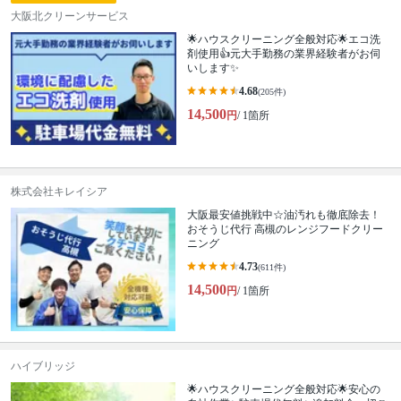
大阪北クリーンサービス
🌟ハウスクリーニング全般対応🌟エコ洗
剤使用👍元大手勤務の業界経験者がお伺
いします✨
4.68
(205件)
14,500
円
/ 1箇所
株式会社キレイシア
大阪最安値挑戦中☆油汚れも徹底除去！
おそうじ代行 高槻のレンジフードクリー
ニング
4.73
(611件)
14,500
円
/ 1箇所
ハイブリッジ
🌟ハウスクリーニング全般対応🌟安心の