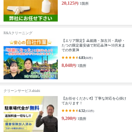
20,125
円
/ 1箇所
R&Aクリーニング
【エリア限定】🙇姫路・加古川・高砂・
たつの限定最安値で対応🙇🎏〜10月末ま
での作業🎏
4.83
(66件)
8,048
円
/ 1箇所
クリーンサービスahiahi
【お任せください❗️】丁寧な対応を心掛け
ております！
4.52
(155件)
9,200
円
/ 1箇所