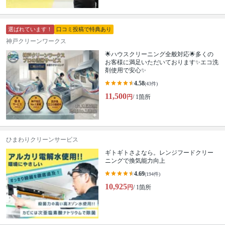
選ばれています！
口コミ投稿で特典あり
神戸クリーンワークス
🌟ハウスクリーニング全般対応🌟多くの
お客様に満足いただいております✨エコ洗
剤使用で安心✨
4.58
(43件)
11,500
円
/ 1箇所
ひまわりクリーンサービス
ギトギトさよなら。レンジフードクリー
ニングで換気能力向上
4.69
(194件)
10,925
円
/ 1箇所