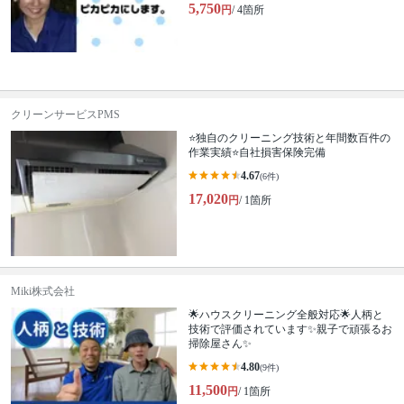
5,750
円
/ 4箇所
クリーンサービスPMS
⭐️独自のクリーニング技術と年間数百件の
作業実績⭐️自社損害保険完備
4.67
(6件)
17,020
円
/ 1箇所
Miki株式会社
🌟ハウスクリーニング全般対応🌟人柄と
技術で評価されています✨親子で頑張るお
掃除屋さん✨
4.80
(9件)
11,500
円
/ 1箇所