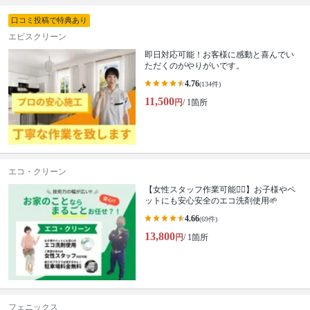
口コミ投稿で特典あり
エビスクリーン
即日対応可能！お客様に感動と喜んでい
ただくのがやりがいです。
4.76
(134件)
11,500
円
/ 1箇所
エコ・クリーン
【女性スタッフ作業可能🙆‍♀️】お子様やペ
ットにも安心安全のエコ洗剤使用🌱
4.66
(69件)
13,800
円
/ 1箇所
フェニックス