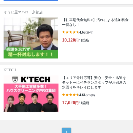
そうじ屋マハロ 京都店
【駐車場代金無料⭐️】汚れによる追加料金
一切なし！
4.67
(29件)
10,120
円
/ 1箇所
K'TECH
【エリア外対応可】安心・安全・迅速を
モットーにベテランスタッフがお部屋の
水回りをキレイにします
4.61
(555件)
17,020
円
/ 1箇所
1