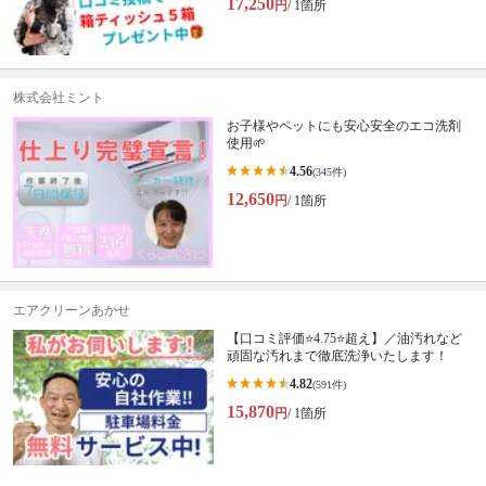
17,250
円
/ 1箇所
株式会社ミント
お子様やペットにも安心安全のエコ洗剤
使用🌱
4.56
(345件)
12,650
円
/ 1箇所
エアクリーンあかせ
【口コミ評価⭐️4.75⭐️超え】／油汚れなど
頑固な汚れまで徹底洗浄いたします！
4.82
(591件)
15,870
円
/ 1箇所