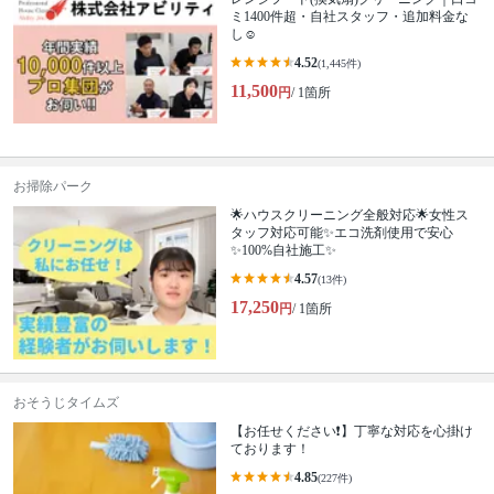
ミ1400件超・自社スタッフ・追加料金な
し☺️
4.52
(1,445件)
11,500
円
/ 1箇所
お掃除パーク
🌟ハウスクリーニング全般対応🌟女性ス
タッフ対応可能✨エコ洗剤使用で安心
✨100%自社施工✨
4.57
(13件)
17,250
円
/ 1箇所
おそうじタイムズ
【お任せください❗️】丁寧な対応を心掛け
ております！
4.85
(227件)