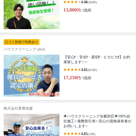
4.40
(102件)
13,800
円
/ 1箇所
口コミ投稿で特典あり
ハウスクリーニング glück
【安心❗️・安全❗️・親切❗️・ピカピカ❗️】お約
束致します✨✨
4.81
(631件)
17,250
円
/ 1箇所
株式会社東豊技建
🌟ハウスクリーニング全般対応🌟100%自
社施工✨複数割引有✨安心の資格保有者が
お伺いします✨
4.85
(11件)