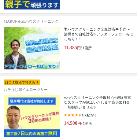
MARUNAGEハウスクリーニング
🌟ハウスクリーニング全般対応🌟予約〜
清掃まで自社対応✨アフターフォローもば
っちり！✨
11,385
円
/ 1箇所
口コミ投稿で特典あり
おそうじ館イエローツリー
⭐ハウスクリーニング全般対応⭐経験豊富
なスタッフが施工いたします👍追加料金
一切御座いません✨
4.73
(27件)
14,500
円
/ 1箇所