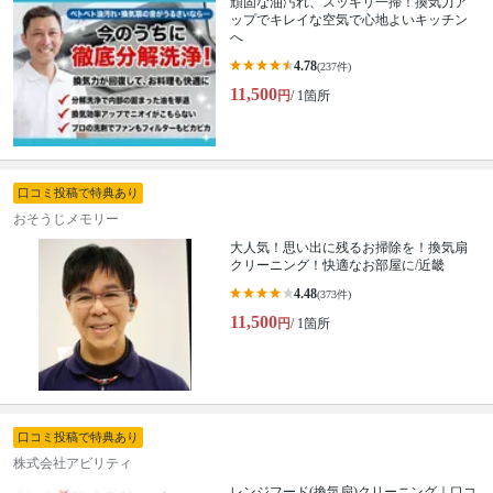
頑固な油汚れ、スッキリ一掃！換気力ア
ップでキレイな空気で心地よいキッチン
へ
4.78
(237件)
11,500
円
/ 1箇所
口コミ投稿で特典あり
おそうじメモリー
大人気！思い出に残るお掃除を！換気扇
クリーニング！快適なお部屋に/近畿
4.48
(373件)
11,500
円
/ 1箇所
口コミ投稿で特典あり
株式会社アビリティ
レンジフード(換気扇)クリーニング｜口コ