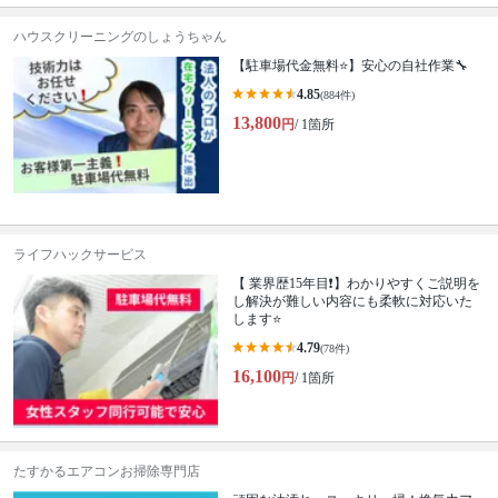
ハウスクリーニングのしょうちゃん
【駐車場代金無料⭐️】安心の自社作業🔧
4.85
(884件)
13,800
円
/ 1箇所
ライフハックサービス
【 業界歴15年目❗️】わかりやすくご説明を
し解決が難しい内容にも柔軟に対応いた
します⭐️
4.79
(78件)
16,100
円
/ 1箇所
たすかるエアコンお掃除専門店