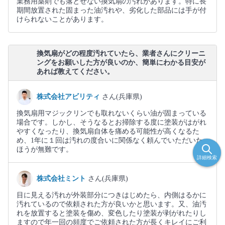
業務用薬剤でも落とせない換気扇の汚れがあります。特に長
期間放置された固まった油汚れや、劣化した部品には手が付
けられないことがあります。
換気扇がどの程度汚れていたら、業者さんにクリーニ
ングをお願いした方が良いのか、簡単にわかる目安が
あれば教えてください。
株式会社アビリティ
さん(兵庫県)
換気扇用マジックリンでも取れないくらい油が固まっている
場合です。しかし、そうなるとお掃除する度に塗装がはがれ
やすくなったり、換気扇自体を痛める可能性が高くなるた
め、1年に１回は汚れの度合いに関係なく頼んでいただいた
ほうが無難です。
詳細検索
株式会社ミント
さん(兵庫県)
目に見える汚れが外装部分につきはじめたら、内側はるかに
汚れているので依頼された方が良いかと思います。又、油汚
れを放置すると塗装を傷め、変色したり塗装が剥がれたりし
ますので年一回の頻度でご依頼された方が長くキレイにご利