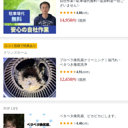
自社作業✨️駐車場代無料✨️追加料金一切ご
ざいません✨
4.80
(5件)
14,950
円
/ 1箇所
口コミ投稿で特典あり
クリンズホーム
プロペラ換気扇クリーニング｜油汚れ・
ベタつき徹底洗浄
4.91
(89件)
12,650
円
/ 1箇所
POP LIFE
ベタベタ換気扇、ピカピカにします。
4.40
(2件)