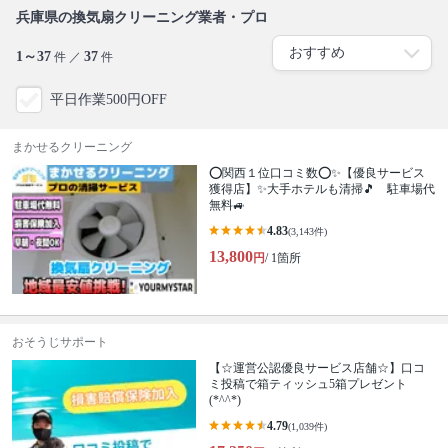
兵庫県の換気扇クリーニング業者・プロ
1～37
37
件 ／
件
平日作業500円OFF
まかせるクリーニング
⭕関西１位口コミ数⭕✨【優良サービス
獲得店】✨大手ホテルも清掃🎵 駐車場代
無料🚙
4.83
(3,143件)
13,800
円
/ 1箇所
おそうじサポート
【☆運営公認優良サービス店舗☆】口コ
ミ投稿で箱ティッシュ5箱プレゼント
(*^^*)
4.79
(1,039件)