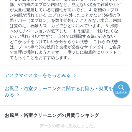
部）や浴槽のエプロン内部など、見えない場所で雑菌やカビ
が大量に繁殖している可能性が高いです。 4. 浴槽のエプロ
ン内部が汚れている エプロンを外したことがない: 浴槽の側
面カバー（エプロン）を数年間外したことがない場合、内部
は髪の毛、石鹸カス、カビでひどく汚れています。 5. 掃除
へのモチベーションが低下した 「もう無理」「触りたくな
い」: 汚れがひどすぎて、自分では掃除する気が起きない、
どこから手をつけていいか分からない状態。 これらの状態
は、プロの専門的な洗剤と技術が必要なサインです。ご自身
で無理に掃除しようとせず、一度プロに徹底的にリセットし
てもらうことをおすすめします。
アスクマイスターをもっとみる
お風呂・浴室クリーニングに関するお悩み・疑問をもっと
詳細検索
みる
お風呂・浴室クリーニングの月間ランキング
データの取得に失敗しました。