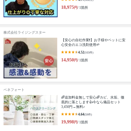
18,975
円
/ 1箇所
株式会社ライジングスター
【安心の自社作業❗️】お子様やペットに安
心安全のエコ洗剤使用🌱
4.52
(103件)
14,950
円
/ 1箇所
ベネフォート
🌈追加料金無しで安心🌈カビ、水垢、徹
底的に落とします👍今なら備品セット
3,450円→無料♪
4.64
(59件)
19,998
円
/ 1箇所