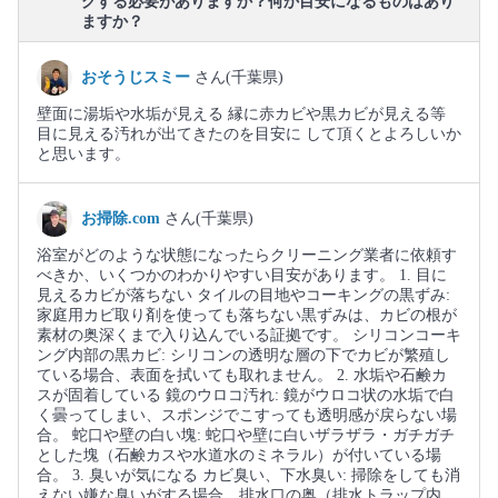
グする必要がありますか？何か目安になるものはあり
ますか？
おそうじスミー
さん(千葉県)
壁面に湯垢や水垢が見える 縁に赤カビや黒カビが見える等
目に見える汚れが出てきたのを目安に して頂くとよろしいか
と思います。
お掃除.com
さん(千葉県)
浴室がどのような状態になったらクリーニング業者に依頼す
べきか、いくつかのわかりやすい目安があります。 1. 目に
見えるカビが落ちない タイルの目地やコーキングの黒ずみ:
家庭用カビ取り剤を使っても落ちない黒ずみは、カビの根が
素材の奥深くまで入り込んでいる証拠です。 シリコンコーキ
ング内部の黒カビ: シリコンの透明な層の下でカビが繁殖し
ている場合、表面を拭いても取れません。 2. 水垢や石鹸カ
スが固着している 鏡のウロコ汚れ: 鏡がウロコ状の水垢で白
く曇ってしまい、スポンジでこすっても透明感が戻らない場
合。 蛇口や壁の白い塊: 蛇口や壁に白いザラザラ・ガチガチ
とした塊（石鹸カスや水道水のミネラル）が付いている場
合。 3. 臭いが気になる カビ臭い、下水臭い: 掃除をしても消
えない嫌な臭いがする場合、排水口の奥（排水トラップ内