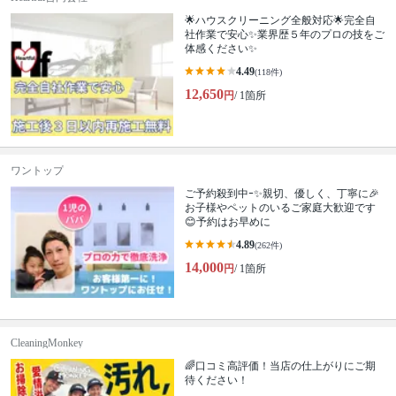
🌟ハウスクリーニング全般対応🌟完全自
社作業で安心✨業界歴５年のプロの技をご
体感ください✨
4.49
(118件)
12,650
円
/ 1箇所
ワントップ
ご予約殺到中ｰ✨親切、優しく、丁寧に🎉
お子様やペットのいるご家庭大歓迎です
😊予約はお早めに
4.89
(262件)
14,000
円
/ 1箇所
CleaningMonkey
🌈口コミ高評価！当店の仕上がりにご期
待ください！