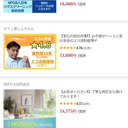
18,400
円
/ 1箇所
そうじ屋しんちゃん
【安心の自社作業❗️】お子様やペットに安
心安全のエコ洗剤使用🌱
4.76
(251件)
13,800
円
/ 1箇所
FREYIA合同会社
【お任せください❗️】丁寧な対応を心掛け
ております！
4.57
(56件)
14,375
円
/ 1箇所