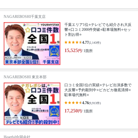
NAGAREBOSHI千葉支店
千葉エリア1位⭐テレビでも紹介され大反
響⭐️口コミ2000件突破⭐️駐車場無料⭐セッ
ト割お得⭐
4.77
(2,143件)
15,525
円
/ 1箇所
NAGAREBOSHI 東京本部
口コミ全国1位の実績⭐テレビ出演多数で
大反響⭐予約殺到中⭐ピカピカ徹底清掃⭐
駐車場代無料⭐
4.76
(9,913件)
17,250
円
/ 1箇所
Heartful合同会社