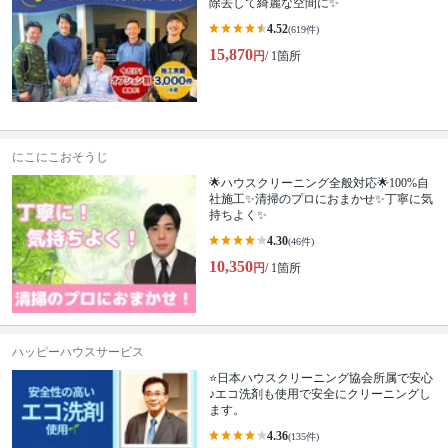
除去して綺麗な空間に✨
4.52
(619件)
15,870
円
/ 1箇所
にこにこおそうじ
🌟ハウスクリーニング全般対応🌟100%自
社施工✨清掃のプロにおまかせ✨丁寧に気
持ちよく✨
4.30
(46件)
10,350
円
/ 1箇所
ハッピーハウスサービス
⭐️日本ハウスクリーニング協会所属で安心
♪エコ洗剤も使用で安全にクリーニングし
ます。
4.36
(135件)