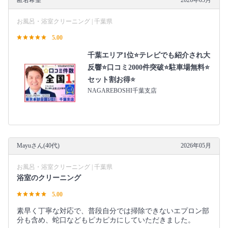
匿名希望
2026年05月
お風呂・浴室クリーニング | 千葉県
5.00
千葉エリア1位⭐テレビでも紹介され大
反響⭐️口コミ2000件突破⭐️駐車場無料⭐
セット割お得⭐
NAGAREBOSHI千葉支店
Mayuさん(40代)
2026年05月
お風呂・浴室クリーニング | 千葉県
浴室のクリーニング
5.00
素早く丁寧な対応で、普段自分では掃除できないエプロン部
分も含め、蛇口などもピカピカにしていただきました。