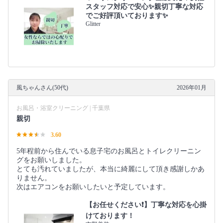
スタッフ対応で安心✨親切丁寧な対応
でご好評頂いております✨
Glitter
風ちゃんさん(50代)
2026年01月
お風呂・浴室クリーニング | 千葉県
親切
3.60
5年程前から住んでいる息子宅のお風呂とトイレクリーニン
グをお願いしました。
とても汚れていましたが、本当に綺麗にして頂き感謝しかあ
りません。
次はエアコンをお願いしたいと予定しています。
【お任せください❗️】丁寧な対応を心掛
けております！