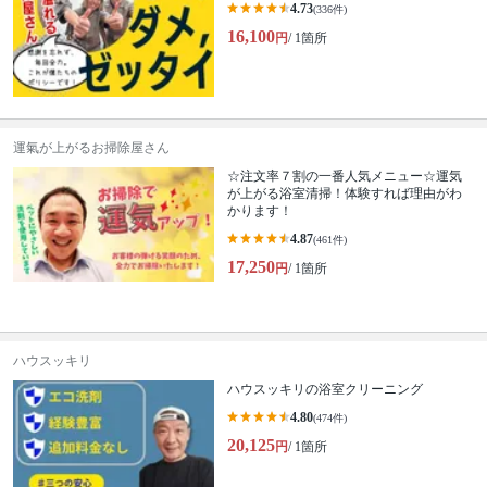
4.73
(336件)
16,100
円
/ 1箇所
運氣が上がるお掃除屋さん
☆注文率７割の一番人気メニュー☆運気
が上がる浴室清掃！体験すれば理由がわ
かります！
4.87
(461件)
17,250
円
/ 1箇所
ハウスッキリ
ハウスッキリの浴室クリーニング
4.80
(474件)
20,125
円
/ 1箇所