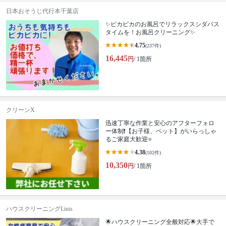
日本おそうじ代行本千葉店
✨ピカピカのお風呂でリラックスシダバス
タイムを！お風呂クリーニング✨
4.75
(237件)
16,445
円
/ 1箇所
クリーンX
迅速丁寧な作業と安心のアフターフォロ
ー体制❗️【お子様、ペット】がいらっしゃ
るご家庭大歓迎⭐️
4.38
(102件)
10,350
円
/ 1箇所
ハウスクリーニングLinis
🌟ハウスクリーニング全般対応🌟大手で