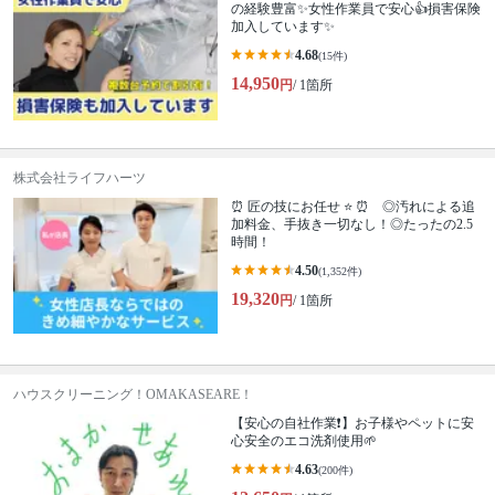
の経験豊富✨女性作業員で安心👍損害保険
加入しています✨
4.68
(15件)
14,950
円
/ 1箇所
株式会社ライフハーツ
⏰ 匠の技にお任せ ⭐ ⏰ ◎汚れによる追
加料金、手抜き一切なし！◎たったの2.5
時間！
4.50
(1,352件)
19,320
円
/ 1箇所
ハウスクリーニング！OMAKASEARE！
【安心の自社作業❗️】お子様やペットに安
心安全のエコ洗剤使用🌱
4.63
(200件)