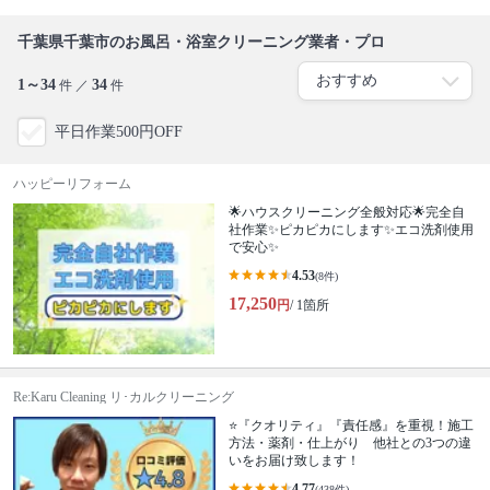
千葉県千葉市のお風呂・浴室クリーニング業者・プロ
1～34
34
件 ／
件
平日作業500円OFF
ハッピーリフォーム
🌟ハウスクリーニング全般対応🌟完全自
社作業✨️ピカピカにします✨️エコ洗剤使用
で安心✨
4.53
(8件)
17,250
円
/ 1箇所
Re:Karu Cleaning リ･カルクリーニング
⭐『クオリティ』『責任感』を重視！施工
方法・薬剤・仕上がり 他社との3つの違
いをお届け致します！
4.77
(438件)