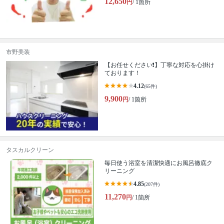
12,650
円
/ 1箇所
市野美装
【お任せください❗️】丁寧な対応を心掛け
ております！
4.12
(65件)
9,900
円
/ 1箇所
タスカルクリーン
毎日使う浴室を清潔快適にお風呂徹底ク
リーニング
4.85
(207件)
11,270
円
/ 1箇所