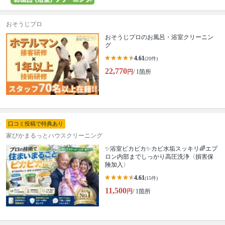
おそうじプロ
おそうじプロのお風呂・浴室クリーニン
グ
4.61
(20件)
22,770
円
/ 1箇所
口コミ投稿で特典あり
家ぴかまるっとハウスクリーニング
✨浴室ピカピカ✨カビ水垢スッキリ🌈エプ
ロン内部までしっかり高圧洗浄〈損害保
険加入〉
4.61
(15件)
11,500
円
/ 1箇所