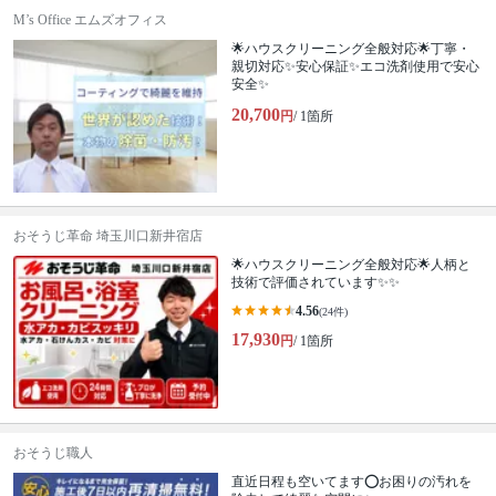
M’s Office エムズオフィス
🌟ハウスクリーニング全般対応🌟丁寧・
親切対応✨安心保証✨エコ洗剤使用で安心
安全✨
20,700
円
/ 1箇所
おそうじ革命 埼玉川口新井宿店
🌟ハウスクリーニング全般対応🌟人柄と
技術で評価されています✨✨
4.56
(24件)
17,930
円
/ 1箇所
おそうじ職人
直近日程も空いてます⭕️お困りの汚れを