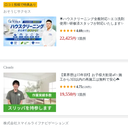
口コミ投稿で特典あり
おそうじサクセス
🌟ハウスクリーニング全般対応✨エコ洗剤
使用✨研修済スタッフが対応いたします✨
4.69
(11件)
22,425
円
/ 1箇所
Cleanly
【業界歴は15年目❗️】お子様大歓迎👶✨施
工から3日以内の再施工は無料で安心☘️
4.75
(128件)
19,550
円
/ 1箇所
株式会社スマイルライフナビゲーションズ