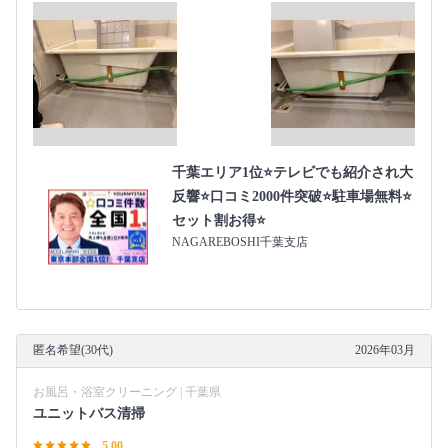
千葉エリア1位⭐テレビでも紹介され大
反響⭐️口コミ2000件突破⭐️駐車場無料⭐
セット割お得⭐
NAGAREBOSHI千葉支店
匿名希望(30代)
2026年03月
お風呂・浴室クリーニング | 千葉県
ユニットバス清掃
5.00