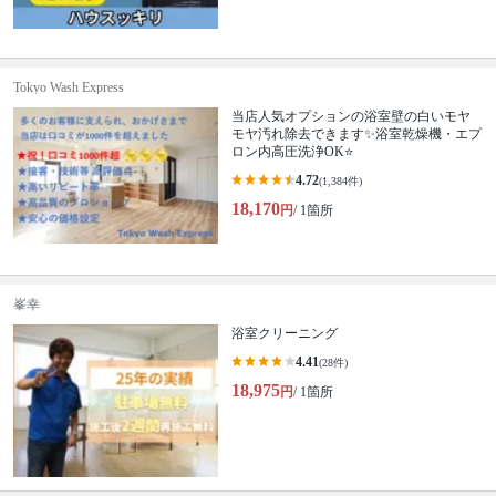
Tokyo Wash Express
当店人気オプションの浴室壁の白いモヤ
モヤ汚れ除去できます✨浴室乾燥機・エプ
ロン内高圧洗浄OK⭐️
4.72
(1,384件)
18,170
円
/ 1箇所
峯幸
浴室クリーニング
4.41
(28件)
18,975
円
/ 1箇所