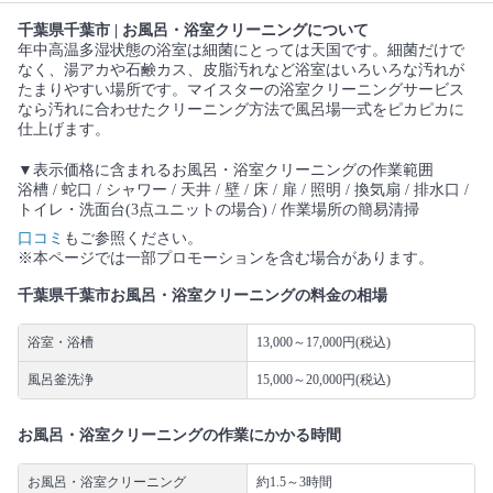
千葉県千葉市 | お風呂・浴室クリーニングについて
年中高温多湿状態の浴室は細菌にとっては天国です。細菌だけで
なく、湯アカや石鹸カス、皮脂汚れなど浴室はいろいろな汚れが
たまりやすい場所です。マイスターの浴室クリーニングサービス
なら汚れに合わせたクリーニング方法で風呂場一式をピカピカに
仕上げます。
▼表示価格に含まれるお風呂・浴室クリーニングの作業範囲
浴槽 / 蛇口 / シャワー / 天井 / 壁 / 床 / 扉 / 照明 / 換気扇 / 排水口 /
トイレ・洗面台(3点ユニットの場合) / 作業場所の簡易清掃
口コミ
もご参照ください。
※本ページでは一部プロモーションを含む場合があります。
千葉県千葉市お風呂・浴室クリーニングの料金の相場
浴室・浴槽
13,000～17,000円(税込)
風呂釜洗浄
15,000～20,000円(税込)
お風呂・浴室クリーニングの作業にかかる時間
お風呂・浴室クリーニング
約1.5～3時間