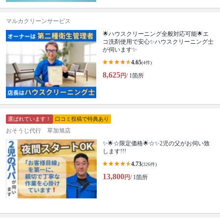
マルカクリーンサービス
🌟ハウスクリーニング全般対応可能🌟エ
コ洗剤使用で安心✨ハウスクリーニング士
が伺います✨
4.65
(4件)
8,625
円
/ 1箇所
選ばれています！
口コミ投稿で特典あり
おそうじ代行 草加旭店
✨🌟☆限定価格🌟☆✨2児の父がお伺い致
します!!!
4.73
(326件)
13,800
円
/ 1箇所