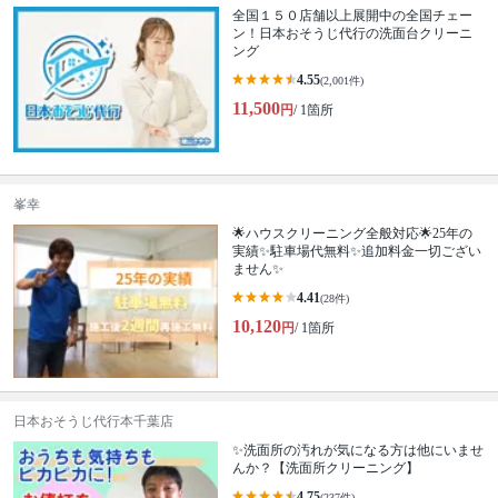
全国１５０店舗以上展開中の全国チェー
ン！日本おそうじ代行の洗面台クリーニ
ング
4.55
(2,001件)
11,500
円
/ 1箇所
峯幸
🌟ハウスクリーニング全般対応🌟25年の
実績✨駐車場代無料✨追加料金一切ござい
ません✨
4.41
(28件)
10,120
円
/ 1箇所
日本おそうじ代行本千葉店
✨洗面所の汚れが気になる方は他にいませ
んか？【洗面所クリーニング】
4.75
(237件)