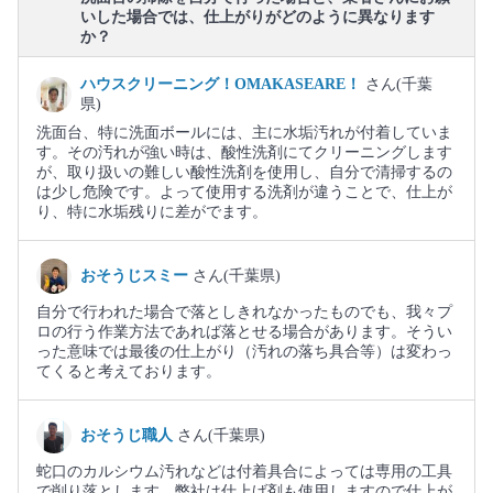
いした場合では、仕上がりがどのように異なります
か？
ハウスクリーニング！OMAKASEARE！
さん(千葉
県)
洗面台、特に洗面ボールには、主に水垢汚れが付着していま
す。その汚れが強い時は、酸性洗剤にてクリーニングします
が、取り扱いの難しい酸性洗剤を使用し、自分で清掃するの
は少し危険です。よって使用する洗剤が違うことで、仕上が
り、特に水垢残りに差がでます。
おそうじスミー
さん(千葉県)
自分で行われた場合で落としきれなかったものでも、我々プ
ロの行う作業方法であれば落とせる場合があります。そうい
った意味では最後の仕上がり（汚れの落ち具合等）は変わっ
てくると考えております。
おそうじ職人
さん(千葉県)
蛇口のカルシウム汚れなどは付着具合によっては専用の工具
で削り落とします。弊社は仕上げ剤も使用しますので仕上が