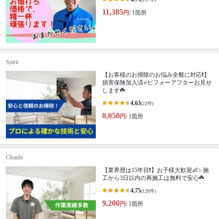
11,385
円
/ 1箇所
Spirit
【お客様のお掃除のお悩み全般に対応❗️】
損害保険加入済⭐️ビフォーアフターお見せ
します☘️
4.63
(22件)
8,050
円
/ 1箇所
Cleanly
【業界歴は15年目❗️】お子様大歓迎👶✨施
工から3日以内の再施工は無料で安心☘️
4.75
(128件)
9,200
円
/ 1箇所