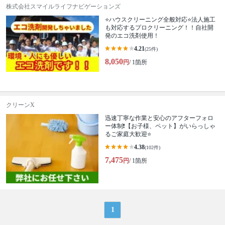
株式会社スマイルライフナビゲーションズ
⭐ハウスクリーニング全般対応⭐法人施工
も対応するプロクリーニング！！自社開
発のエコ洗剤使用！
4.21
(25件)
8,050
円
/ 1箇所
クリーンX
迅速丁寧な作業と安心のアフターフォロ
ー体制❗️【お子様、ペット】がいらっしゃ
るご家庭大歓迎⭐️
4.38
(102件)
7,475
円
/ 1箇所
1