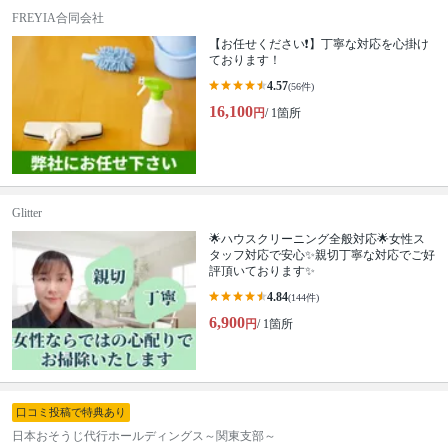
FREYIA合同会社
【お任せください❗️】丁寧な対応を心掛け
ております！
4.57
(56件)
16,100
円
/ 1箇所
Glitter
🌟ハウスクリーニング全般対応🌟女性ス
タッフ対応で安心✨親切丁寧な対応でご好
評頂いております✨
4.84
(144件)
6,900
円
/ 1箇所
口コミ投稿で特典あり
日本おそうじ代行ホールディングス～関東支部～