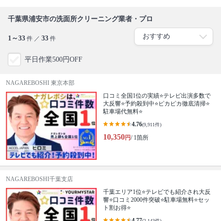
千葉県浦安市の洗面所クリーニング業者・プロ
1～33
33
件 ／
件
平日作業500円OFF
NAGAREBOSHI 東京本部
口コミ全国1位の実績⭐テレビ出演多数で
大反響⭐予約殺到中⭐ピカピカ徹底清掃⭐
駐車場代無料⭐
4.76
(9,911件)
10,350
円
/ 1箇所
NAGAREBOSHI千葉支店
千葉エリア1位⭐テレビでも紹介され大反
響⭐️口コミ2000件突破⭐️駐車場無料⭐セッ
ト割お得⭐
4.77
(2,143件)