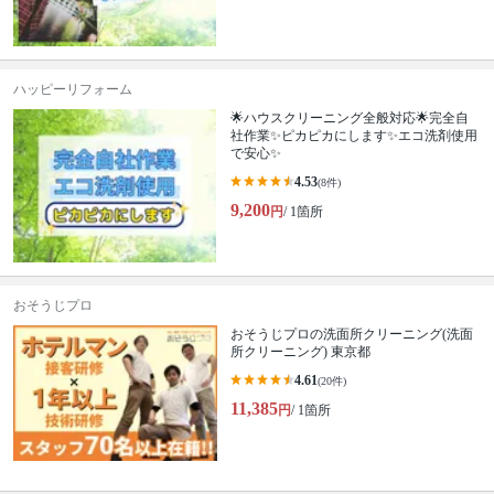
ハッピーリフォーム
🌟ハウスクリーニング全般対応🌟完全自
社作業✨️ピカピカにします✨️エコ洗剤使用
で安心✨
4.53
(8件)
9,200
円
/ 1箇所
おそうじプロ
おそうじプロの洗面所クリーニング(洗面
所クリーニング) 東京都
4.61
(20件)
11,385
円
/ 1箇所