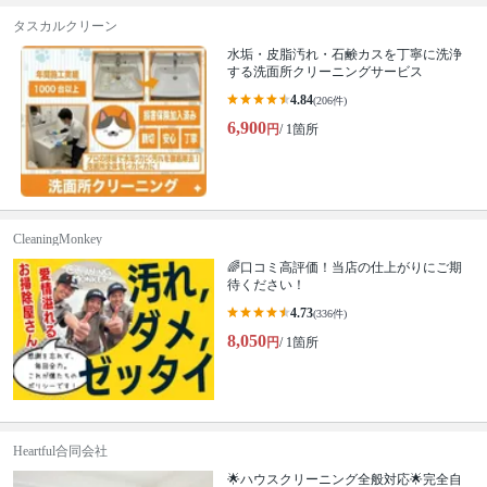
タスカルクリーン
水垢・皮脂汚れ・石鹸カスを丁寧に洗浄
する洗面所クリーニングサービス
4.84
(206件)
6,900
円
/ 1箇所
CleaningMonkey
🌈口コミ高評価！当店の仕上がりにご期
待ください！
4.73
(336件)
8,050
円
/ 1箇所
Heartful合同会社
🌟ハウスクリーニング全般対応🌟完全自