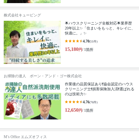
株式会社キュービング
🌟ハウスクリーニング全般対応🌟業界歴
20年以上✨「住まいをもっと、キレイに、
快適に。」✨
4.70
(51件)
15,180
円
/ 1箇所
お掃除の達人 ボーン・アンド・ゴー株式会社
作業後の品質保証あり❗️協会認定のハウス
クリーニング士❗️損害保険加入済❗️選ばれる
のは技術力✨
4.76
(76件)
12,650
円
/ 1箇所
M’s Office エムズオフィス