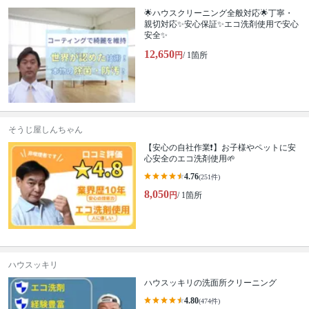
🌟ハウスクリーニング全般対応🌟丁寧・
親切対応✨安心保証✨エコ洗剤使用で安心
安全✨
12,650
円
/ 1箇所
そうじ屋しんちゃん
【安心の自社作業❗️】お子様やペットに安
心安全のエコ洗剤使用🌱
4.76
(251件)
8,050
円
/ 1箇所
ハウスッキリ
ハウスッキリの洗面所クリーニング
4.80
(474件)