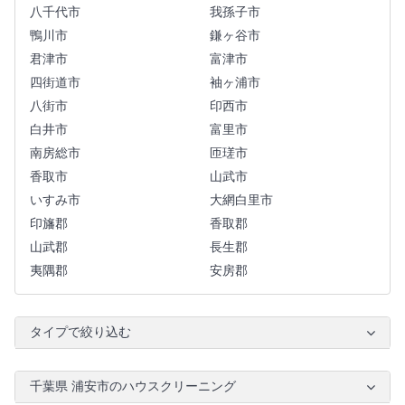
八千代市
我孫子市
鴨川市
鎌ヶ谷市
君津市
富津市
四街道市
袖ヶ浦市
八街市
印西市
白井市
富里市
南房総市
匝瑳市
香取市
山武市
いすみ市
大網白里市
印旛郡
香取郡
山武郡
長生郡
夷隅郡
安房郡
タイプで絞り込む
千葉県 浦安市のハウスクリーニング