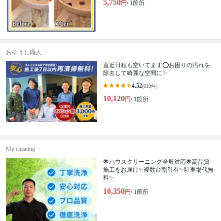
5,750
円
/ 1箇所
おそうじ職人
直近日程も空いてます⭕️お困りの汚れを
除去して綺麗な空間に✨
4.52
(619件)
10,120
円
/ 1箇所
My cleaning
🌟ハウスクリーニング全般対応🌟高品質
施工をお届け✨複数台割引有✨駐車場代無
料✨
10,350
円
/ 1箇所