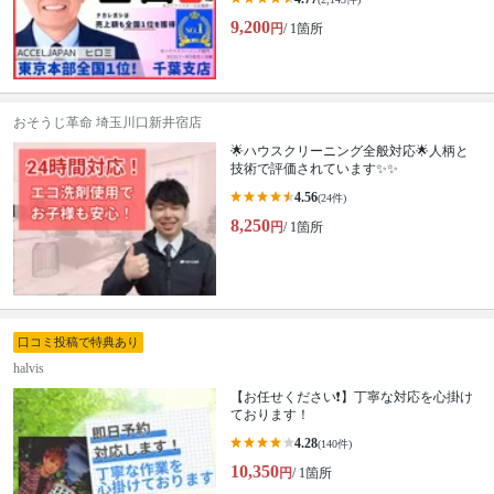
9,200
円
/ 1箇所
おそうじ革命 埼玉川口新井宿店
🌟ハウスクリーニング全般対応🌟人柄と
技術で評価されています✨✨
4.56
(24件)
8,250
円
/ 1箇所
口コミ投稿で特典あり
halvis
【お任せください❗️】丁寧な対応を心掛け
ております！
4.28
(140件)
10,350
円
/ 1箇所