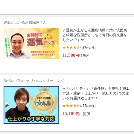
運氣が上がるお掃除屋さん
☆運気が上がる洗面所清掃☆汚い洗面所
と綺麗な洗面所どっちで毎日の身支度を
したいですか
4.87
(461件)
11,500
円
/ 1箇所
Re:Karu Cleaning リ･カルクリーニング
⭐『クオリティ』『責任感』を重視！施工
方法・薬剤・仕上がり 他社との3つの違
いをお届け致します！
4.77
(438件)
15,180
円
/ 1箇所