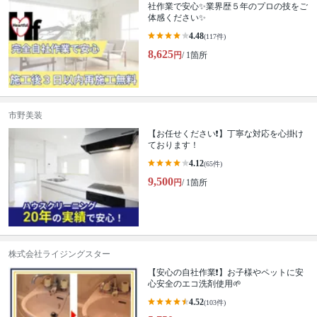
社作業で安心✨業界歴５年のプロの技をご
体感ください✨
4.48
(117件)
8,625
円
/ 1箇所
市野美装
【お任せください❗️】丁寧な対応を心掛け
ております！
4.12
(65件)
9,500
円
/ 1箇所
株式会社ライジングスター
【安心の自社作業❗️】お子様やペットに安
心安全のエコ洗剤使用🌱
4.52
(103件)