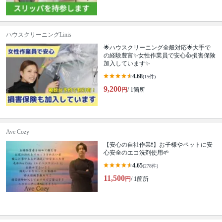
ハウスクリーニングLinis
🌟ハウスクリーニング全般対応🌟大手で
の経験豊富✨女性作業員で安心👍損害保険
加入しています✨
4.68
(15件)
9,200
円
/ 1箇所
Ave Cozy
【安心の自社作業❗️】お子様やペットに安
心安全のエコ洗剤使用🌱
4.65
(278件)
11,500
円
/ 1箇所