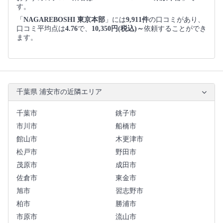
す。
「
NAGAREBOSHI 東京本部
」には
9,911件
の口コミがあり、
口コミ平均点は
4.76
で、
10,350円(税込)～
依頼することができ
ます。
千葉県 浦安市の近隣エリア
千葉市
銚子市
市川市
船橋市
館山市
木更津市
松戸市
野田市
茂原市
成田市
佐倉市
東金市
旭市
習志野市
柏市
勝浦市
市原市
流山市