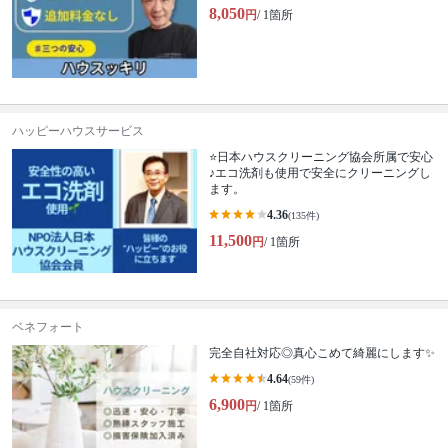
8,050
円
/ 1箇所
ハッピーハウスサービス
⭐️日本ハウスクリーニング協会所属で安心
♪エコ洗剤も使用で安全にクリーニングし
ます。
4.36
(135件)
11,500
円
/ 1箇所
ベネフォート
完全自社対応◎真心こめて綺麗にします✨
4.64
(59件)
6,900
円
/ 1箇所