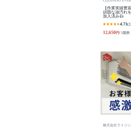
CLEANING EVE
【作業実績豊富
頑固な油汚れを
加入済み👍
4.73
(2
12,650
円
/ 1箇所
株式会社ライジン