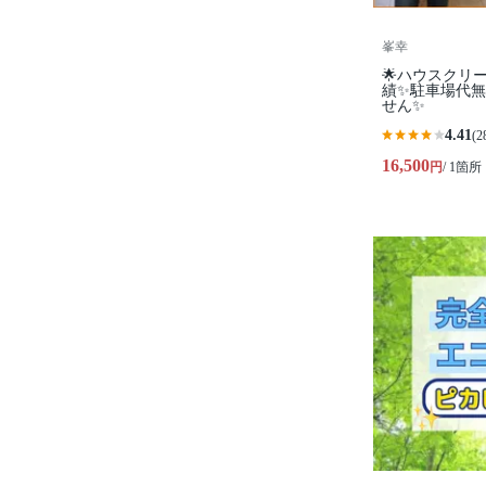
峯幸
🌟ハウスクリ
績✨駐車場代
せん✨
4.41
(2
16,500
円
/ 1箇所