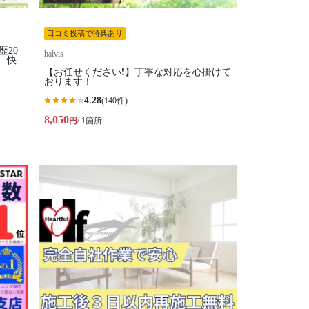
口コミ投稿で特典あり
歴20
halvis
、快
【お任せください❗️】丁寧な対応を心掛けて
おります！
4.28
(140件)
8,050
円
/ 1箇所