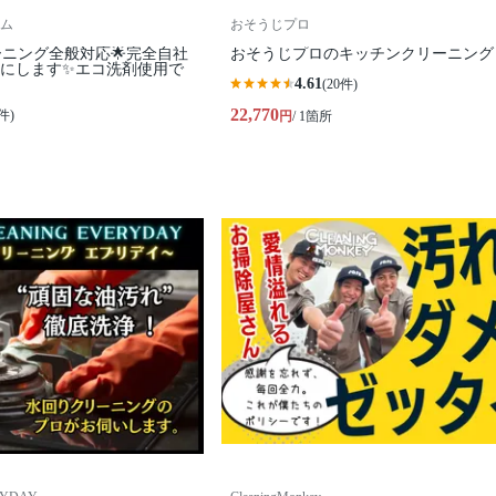
ム
おそうじプロ
ーニング全般対応🌟完全自社
おそうじプロのキッチンクリーニング
カにします✨️エコ洗剤使用で
4.61
(20件)
22,770
件)
円
/ 1箇所