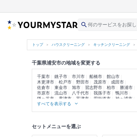
search
トップ
ハウスクリーニング
キッチンクリーニング
千葉県浦安市の地域を変更する
千葉市
銚子市
市川市
船橋市
館山市
木更津市
松戸市
野田市
茂原市
成田市
佐倉市
東金市
旭市
習志野市
柏市
勝浦市
市原市
流山市
八千代市
我孫子市
鴨川市
鎌ヶ谷市
君津市
富津市
四街道市
袖ヶ浦市
すべてを表示する
八街市
印西市
白井市
富里市
南房総市
匝瑳市
香取市
山武市
いすみ市
大網白里市
印旛郡
香取郡
山武郡
長生郡
夷隅郡
安房郡
セットメニューを選ぶ