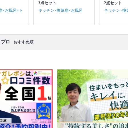
口コミ
もご参照ください。
3点セット
2点セット
※本ページでは一部プロモーションを含む場合があ
扇×お風呂×ト
キッチン×換気扇×お風呂
キッチン×換
ります。
・プロ
おすすめ順