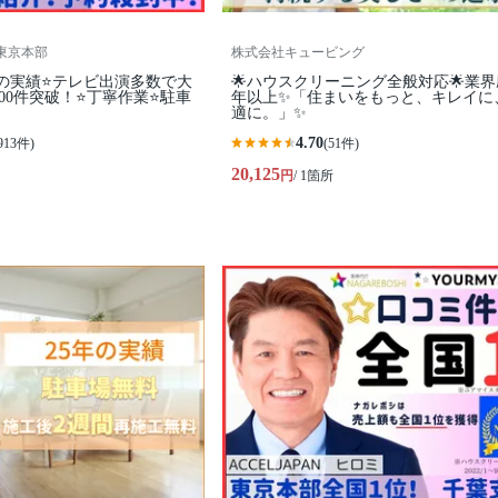
 東京本部
株式会社キュービング
の実績⭐テレビ出演多数で大
🌟ハウスクリーニング全般対応🌟業界
500件突破！⭐丁寧作業⭐駐車
年以上✨「住まいをもっと、キレイに
適に。」✨
4.70
913件)
(51件)
20,125
円
/ 1箇所