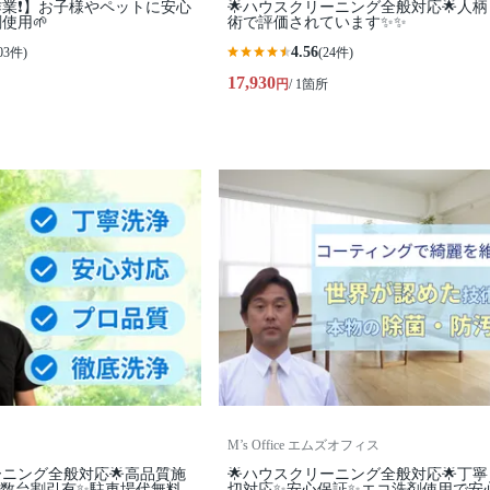
業❗️】お子様やペットに安心
🌟ハウスクリーニング全般対応🌟人
使用🌱
術で評価されています✨✨
4.56
03件)
(24件)
17,930
円
/ 1箇所
M’s Office エムズオフィス
ーニング全般対応🌟高品質施
🌟ハウスクリーニング全般対応🌟丁
複数台割引有✨駐車場代無料
切対応✨安心保証✨エコ洗剤使用で安