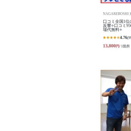
NAGAREBOSHI
口コミ全国1位
反響⭐口コミ9
場代無料⭐
4.76
(9
13,800
円
/ 1箇所