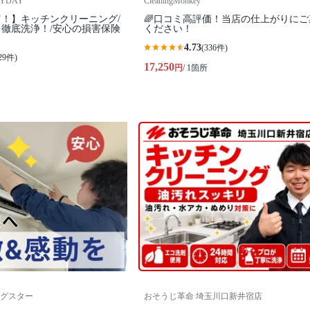
RYDAY
CleaningMonkey
！】キッチンクリーニング/
🌈口コミ高評価！当店の仕上がりにご
徹底洗浄！/安心の損害保険
ください！
4.73
(336件)
29件)
17,250
円
/ 1箇所
グスター
おそうじ革命 埼玉川口新井宿店