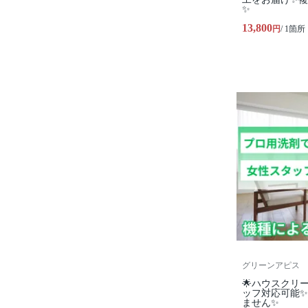
✨
13,800
円
/ 1箇所
グリーンアピス
🌟ハウスクリ
ッフ対応可能
ません✨