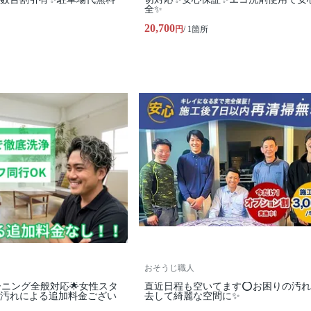
全✨
20,700
円
/ 1箇所
おそうじ職人
ーニング全般対応🌟女性スタ
直近日程も空いてます⭕️お困りの汚
✨汚れによる追加料金ござい
去して綺麗な空間に✨