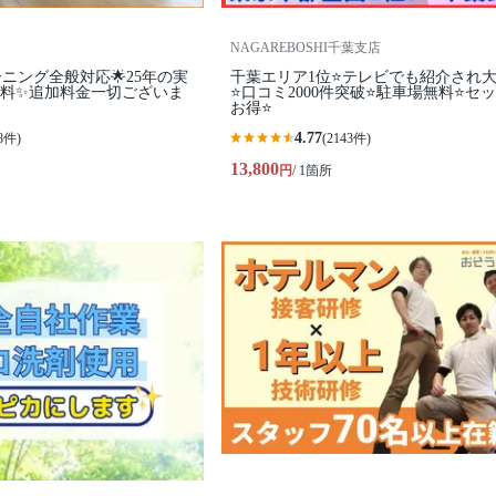
NAGAREBOSHI千葉支店
ーニング全般対応🌟25年の実
千葉エリア1位⭐テレビでも紹介され
無料✨追加料金一切ございま
⭐️口コミ2000件突破⭐️駐車場無料⭐セ
お得⭐
4.77
8件)
(2143件)
13,800
円
/ 1箇所