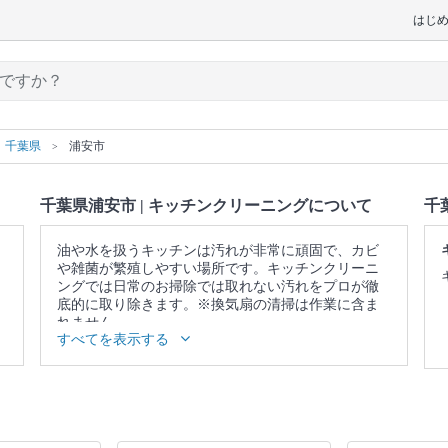
はじ
千葉県
浦安市
千葉県浦安市 | キッチンクリーニングについて
千
油や水を扱うキッチンは汚れが非常に頑固で、カビ
や雑菌が繁殖しやすい場所です。キッチンクリーニ
ングでは日常のお掃除では取れない汚れをプロが徹
底的に取り除きます。※換気扇の清掃は作業に含ま
れません。
すべてを表示する
▼表示価格に含まれるキッチンクリーニングの作業
範囲
ガス・IH台 / ガスコンロ / グリル / シンク / 蛇口 / 排
水口 / 調理台 / キッチン照明 / 戸棚表面 / 壁面 / 床 /
作業場所の簡易清掃