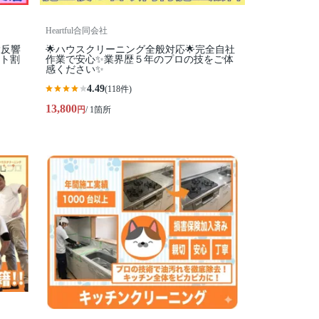
Heartful合同会社
大反響
🌟ハウスクリーニング全般対応🌟完全自社
ット割
作業で安心✨業界歴５年のプロの技をご体
感ください✨
4.49
(118件)
13,800
円
/ 1箇所