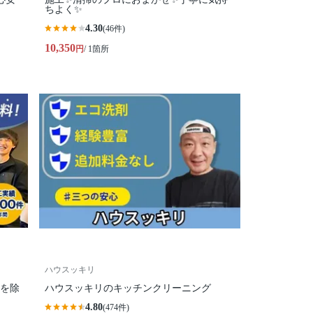
ちよく✨
4.30
(46件)
10,350
円
/ 1箇所
ハウスッキリ
れを除
ハウスッキリのキッチンクリーニング
4.80
(474件)