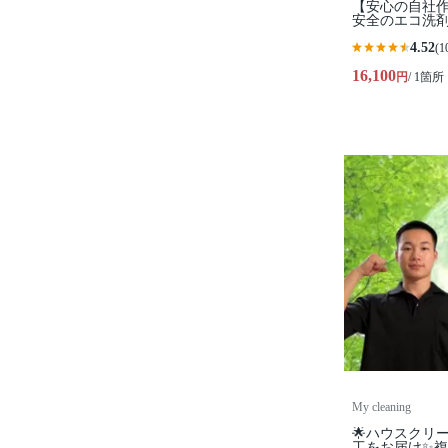
【安心の自社作
安全のエコ洗剤
4.52
(1
16,100
円
/ 1箇所
My cleaning
🌟ハウスクリ
工をお届け✨