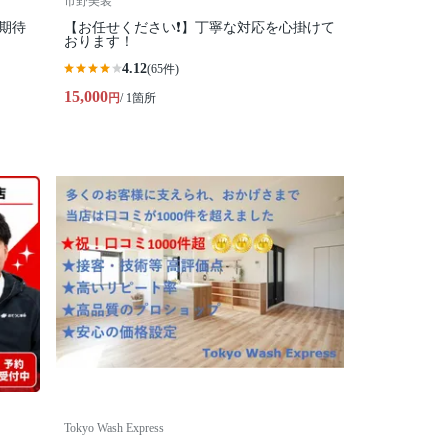
市野美装
期待
【お任せください❗️】丁寧な対応を心掛けて
おります！
4.12
(65件)
15,000
円
/ 1箇所
Tokyo Wash Express