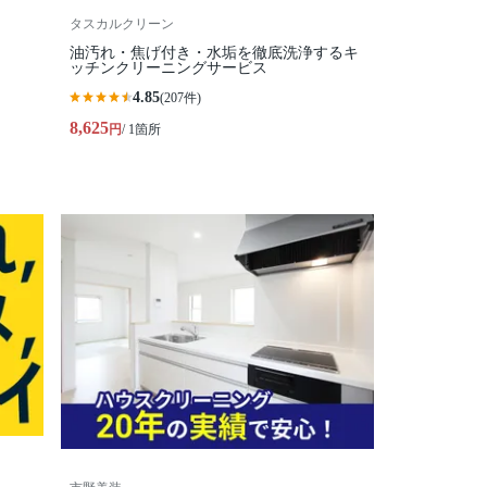
タスカルクリーン
油汚れ・焦げ付き・水垢を徹底洗浄するキ
ッチンクリーニングサービス
4.85
(207件)
8,625
円
/ 1箇所