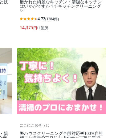
柄と技
磨かれた綺麗なキッチン・清潔なキッチン
はいかがですか？✨キッチンクリーニング
✨
4.72
(1384件)
14,375
円
/ 1箇所
にこにこおそうじ
寧・親
🌟ハウスクリーニング全般対応🌟100%自社
心安
施工✨清掃のプロにおまかせ✨丁寧に気持