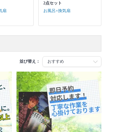
2点セット
気扇
お風呂×換気扇
並び替え：