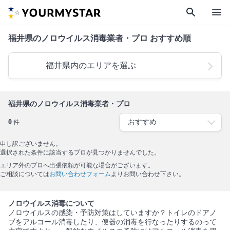
search
menu
福井県のノロウイルス消毒業者・プロ おすすめ順
福井県内のエリアを選ぶ
福井県のノロウイルス消毒業者・プロ
0
件
申し訳ございません。
選択された条件に該当するプロが見つかりませんでした。
エリア外のプロへ出張依頼が可能な場合がございます。
ご相談については
お問い合わせフォーム
よりお問い合わせ下さい。
ノロウイルス消毒について
ノロウイルスの感染・予防対策はしていますか？トイレのドアノ
ブをアルコール消毒したり、便器の消毒を行なったりするのって