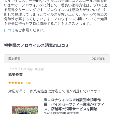
大変ですよね。一般的なウイルスの予防にはアルコール消毒を用
いますが、ノロウイルスに対して一番良い消毒方法は、プロによ
る消毒クリーニングです。ノロウイルスは感染力が強いので、油
断して処理してしまうとウイルスが舞い上がり、かえって感染の
危険性が高まってしまいます。ノロウイルス消毒についての知識
を充分に持ったプロに依頼することをオススメします。
口コミ
もご参照ください。
福井県のノロウイルス消毒の口コミ
匿名希望
2021/08/11
ノロウイルス消毒 | 東京都
除染作業
4.80
対応が早く、作業も迅速に対応して頂き満足しています！
※コロナウィルス※施設完全消毒作
業 バイオセーフティー業者がオフィ
ス、店舗等の消毒サービスを開始
NAGAREBOSHI 東京本部