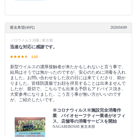
匿名希望(40代)
2020/04/09
ノロウイルス消毒 | 東京都
迅速な対応に感謝です。
4.60
新型ウイルスの濃厚接触者が来たかもしれないと言う事で、
結局はそうでは無かったのですが、安心のために消毒を入れ
ました。お問い合わせをした次の日には来てくださり、助か
りました。皆様防護服でお顔を拝見することは出来ませんで
したが、親切で、こちらでも出来る予防もアドバイス頂き、
大変参考になりました。こう言う事が無い方がいいのです
が、ご紹介したいです。
※コロナウィルス※施設完全消毒作
業 バイオセーフティー業者がオフィ
ス、店舗等の消毒サービスを開始
NAGAREBOSHI 東京本部