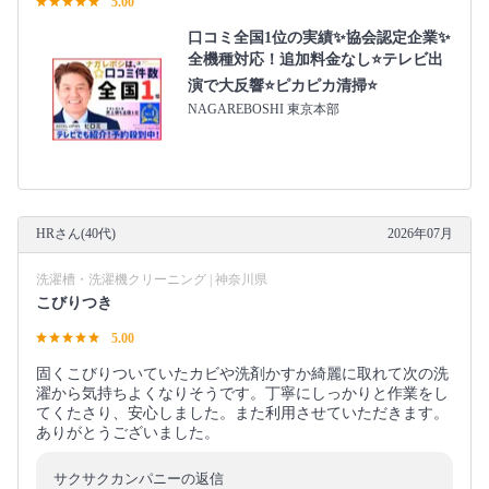
5.00
口コミ全国1位の実績✨協会認定企業✨
全機種対応！追加料金なし⭐テレビ出
演で大反響⭐ピカピカ清掃⭐
NAGAREBOSHI 東京本部
HRさん(40代)
2026年07月
洗濯槽・洗濯機クリーニング | 神奈川県
こびりつき
5.00
固くこびりついていたカビや洗剤かすか綺麗に取れて次の洗
濯から気持ちよくなりそうです。丁寧にしっかりと作業をし
てくたさり、安心しました。また利用させていただきます。
ありがとうございました。
サクサクカンパニーの返信