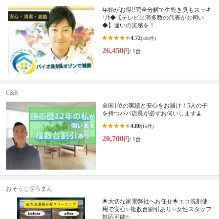
年始がお得!!完全分解で生乾き臭もスッキ
リ❗◆【テレビ出演多数の代表がお伺い
◆】違いの実感を！
4.72
(308件)
26,450
円
/ 1台
C&R
全国1位の実績と安心をお届け！5人の子
を持つパパ店長が必ずお伺いします🧹
4.80
(15件)
20,700
円
/ 1台
おそうじ@ろまん
🌟大切な家電弊社へお任せ🌟エコ洗剤使
用で安心✨複数台割引あり✨女性スタッフ
対応可能✨