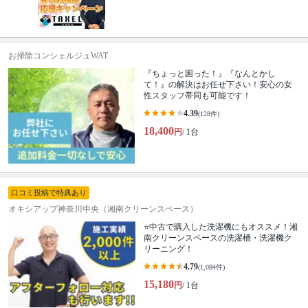
お掃除コンシェルジュWAT
『ちょっと困った！』『なんとかし
て！』の解決はお任せ下さい！安心の女
性スタッフ帯同も可能です！
4.39
(128件)
18,400
円
/ 1台
口コミ投稿で特典あり
オキシアップ神奈川中央（湘南クリーンスペース）
⭐️中古で購入した洗濯機にもオススメ！湘
南クリーンスペースの洗濯槽・洗濯機ク
リーニング！
4.79
(1,084件)
15,180
円
/ 1台