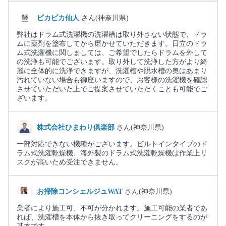
ピカピカ仙人
さん(神奈川県)
弊社はドラム式洗濯機の洗濯槽は取り外さない状態で、ドラ
ムに薬剤を塗布してから磨かせていただきます。日立のドラ
ム式洗濯機に関しましては、ご希望でしたらドラムを外して
の洗浄も可能でございます。取り外して洗浄した方がより綺
麗に全体的に洗浄できますが、洗濯槽や脱水槽の奥はあまり
汚れていない場合も御座いますので、お客様の洗濯機を確認
させていただいた上でご提案させていただくことも可能でご
ざいます。
株式会社ひまわり倶楽部
さん(神奈川県)
一部対応できない機種がございます。ビルトインタイプのド
ラム式洗濯乾燥機、海外製のドラム式洗濯乾燥機は作業上リ
スクが高いため受注できません。
お掃除コンシェルジュWAT
さん(神奈川県)
業者により施工可、不可が分かれます。施工可能の業者であ
れば、洗濯槽を本体から抜き取ってクリーニングをするのが