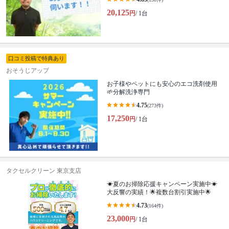
20,125
円
/ 1台
口コミ投稿で特典あり
おそうじアップ
お子様やペットにも安心のエコ洗剤使用
🌱分解洗浄専門
4.75
(273件)
17,250
円
/ 1台
タクセルクリーン 東京支店
☀夏のお掃除応援キャンペーン実施中☀
大反響の実績！🌟複数台割引実施中🌟
4.73
(164件)
23,000
円
/ 1台