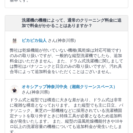
基本です。
洗濯機の機種によって、通常のクリーニング料金に追
加で料金がかかることはありますか？
ピカピカ仙人
さん(神奈川県)
弊社は乾燥機能が付いていない機種(風乾燥は対応可能です)
のみの取り扱いですが、一般的な縦型洗濯機でしたら、追加
料金はいただきません。 また、ドラム式洗濯機に関しまして
は弊社はパナソニックと日立のみの取り扱いですが、汚れ具
合等によって追加料金をいただくことはございません。
オキシアップ神奈川中央（湘南クリーンスペース）
さん(神奈川県)
ドラム式と縦型では構造に大きな差があり、ドラム式は非常
に複雑な構造となっております。 また縦型でも主に日立、パ
ナソニック、東芝の一部機種などに採用されている洗濯槽固
定ナットを取り外すときに特殊工具が必要となるため追加料
金が発生いたします。 また、縦型の温風乾燥機能付きや10キ
ロ以上の洗濯容量の機種についても追加料金が発生いたしま
す。