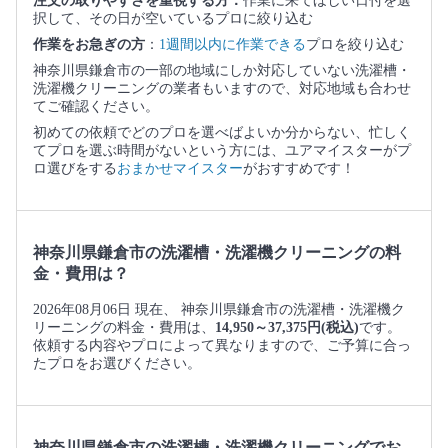
注文の取りやすさを重視する方：
作業に来てほしい日付を選
択して、その日が空いているプロに絞り込む
作業をお急ぎの方
：
1週間以内に作業できる
プロを絞り込む
神奈川県鎌倉市の一部の地域にしか対応していない洗濯槽・
洗濯機クリーニングの業者もいますので、対応地域も合わせ
てご確認ください。
初めての依頼でどのプロを選べばよいか分からない、忙しく
てプロを選ぶ時間がないという方には、ユアマイスターがプ
ロ選びをする
おまかせマイスター
がおすすめです！
神奈川県鎌倉市の洗濯槽・洗濯機クリーニングの料
金・費用は？
2026年08月06日 現在、 神奈川県鎌倉市の洗濯槽・洗濯機ク
リーニングの料金・費用は、
14,950～37,375円(税込)
です。
依頼する内容やプロによって異なりますので、ご予算に合っ
たプロをお選びください。
神奈川県鎌倉市の洗濯槽・洗濯機クリーニングでお