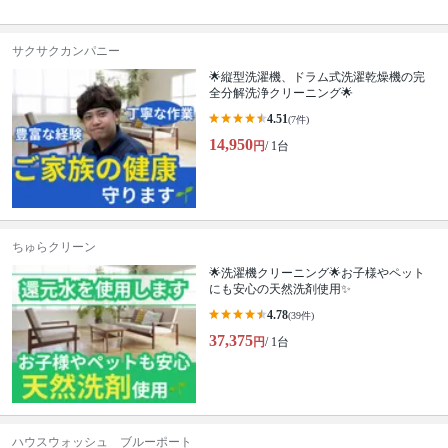
サクサクカンパニー
🌟縦型洗濯機、ドラム式洗濯乾燥機の完
全分解洗浄クリーニング🌟
4.51
(7件)
14,950
円
/ 1台
ちゅらクリーン
🌟洗濯機クリーニング🌟お子様やペット
にも安心の天然洗剤使用✨
4.78
(39件)
37,375
円
/ 1台
ハウスウォッシュ ブルーポート