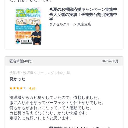
☀夏のお掃除応援キャンペーン実施中
☀大反響の実績！🌟複数台割引実施中
🌟
タクセルクリーン 東京支店
匿名希望(40代)
2026年06月
洗濯槽・洗濯機クリーニング | 神奈川県
良かった
4.20
洗濯機からカビ臭かしていたので、依頼しました。
微に入り細を穿ってパーフェクトな仕上がりでした。
何もかもがきれいになっていて大感動でした。
カビ臭は消えてなくなり、かなり快適です。
定期的にお願いしようと思います。