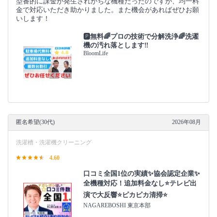
型番的に課金が発生されがちな機種だったのですが、均一料
金で対応いただき助かりました。また機会があればぜひお願
いします！
🅿️無料🌈プロの技術で分解洗浄🌈洗濯
機の汚れ落とします‼
BloomLife
匿名希望(30代)
2026年08月
洗濯槽・洗濯機クリーニング
4.60
口コミ全国1位の実績✨協会認定企業✨
全機種対応！追加料金なし⭐テレビ出
演で大反響⭐ピカピカ清掃⭐
NAGAREBOSHI 東京本部