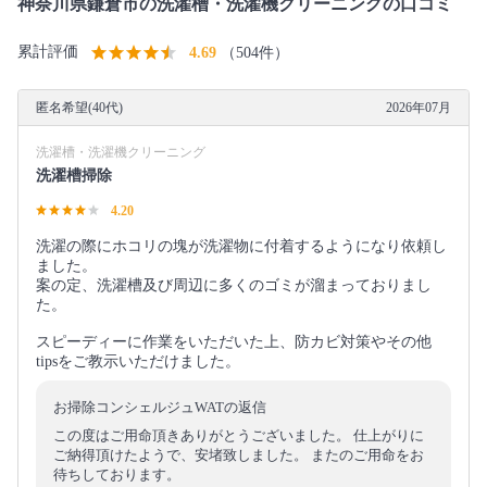
神奈川県鎌倉市の洗濯槽・洗濯機クリーニングの口コミ
累計評価
4.69
（504件）
匿名希望(40代)
2026年07月
洗濯槽・洗濯機クリーニング
洗濯槽掃除
4.20
洗濯の際にホコリの塊が洗濯物に付着するようになり依頼し
ました。
案の定、洗濯槽及び周辺に多くのゴミが溜まっておりまし
た。
スピーディーに作業をいただいた上、防カビ対策やその他
tipsをご教示いただけました。
お掃除コンシェルジュWATの返信
この度はご用命頂きありがとうございました。 仕上がりに
ご納得頂けたようで、安堵致しました。 またのご用命をお
待ちしております。