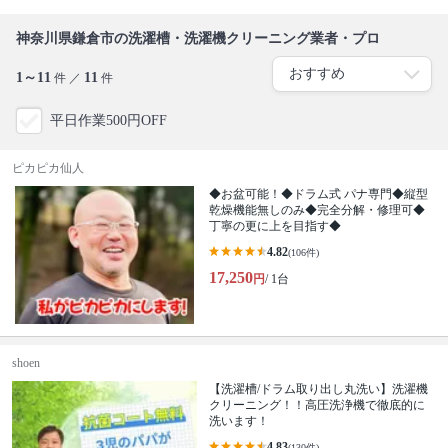
神奈川県鎌倉市の洗濯槽・洗濯機クリーニング業者・プロ
1～11
11
件 ／
件
平日作業500円OFF
ピカピカ仙人
◆お盆可能！◆ドラム式 パナ専門◆縦型
乾燥機能無しのみ◆完全分解・修理可◆
丁寧の更に上を目指す◆
4.82
(106件)
17,250
円
/ 1台
shoen
【洗濯槽/ドラム取り出し丸洗い】洗濯機
クリーニング！！高圧洗浄機で徹底的に
洗います！
4.83
(130件)