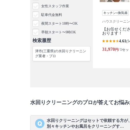
女性スタッフ作業
キッチン×換気扇
駐車代金無料
ハウスクリーニン
夜間スタート18時〜OK
【お任せくださ
早朝スタート〜9時OK
おります！
検索履歴
4.61
(5
31,970
円
/ 1セッ
津市(三重県)の水回りクリーニン
グ業者・プロ
水回りクリーニングのプロが答えてお悩み
水回りクリーニングはセットで依頼する方が
別々キッチンやお風呂をクリーニングす…