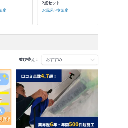
2点セット
気扇
お風呂×換気扇
並び替え：