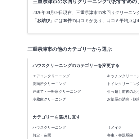
三重県津市の水回りクリーニングでおすすめの
2026年08月09日現在、三重県津市の水回りクリーニ
「
お結び
」には
30件
の口コミがあり、口コミ平均点は
4
三重県津市の他のカテゴリーから選ぶ
ハウスクリーニングのカテゴリーを変更する
エアコンクリーニング
キッチンクリーニ
洗面所クリーニング
トイレクリーニン
戸建て・一軒家クリーニング
引っ越し前後のお
冷蔵庫クリーニング
お部屋の消臭・脱
カテゴリーを選択し直す
ハウスクリーニング
リメイク
剪定・造園
害虫・害獣駆除