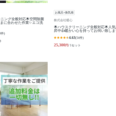
お風呂×換気扇
ーニング全般対応🌟空間除菌
株式会社暖心
さまに合わせた作業✨エコ洗
🌟ハウスクリーニング全般対応🌟人
昇中👍暖かい心を持ってお伺い致しま
0件)
4.63
(54件)
ト
25,300
円
/ 1セット