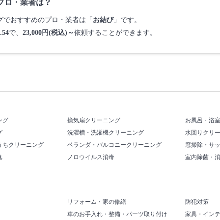
プロ・業者は？
ングでおすすめのプロ・業者は「
お結び
」です。
.54
で、
23,000円(税込)～
依頼することができます。
ング
換気扇クリーニング
お風呂・浴
グ
洗濯槽・洗濯機クリーニング
水回りクリ
うちクリーニング
ベランダ・バルコニークリーニング
窓掃除・サ
臭
ノロウイルス消毒
室内除菌・
リフォーム・家の修繕
防犯対策
車のお手入れ・整備・パーツ取り付け
家具・イン