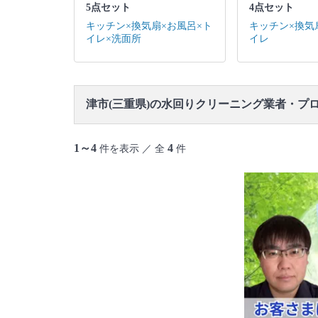
5点セット
4点セット
キッチン×換気扇×お風呂×ト
キッチン×換気
イレ×洗面所
イレ
津市(三重県)の水回りクリーニング業者・プ
1～4
4
件を表示 ／ 全
件