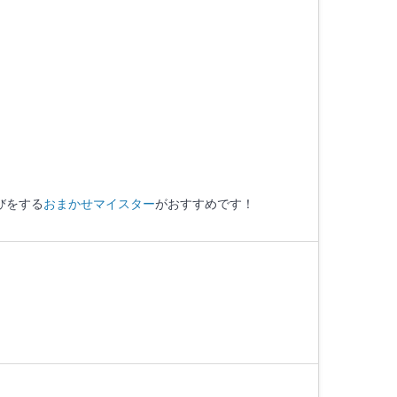
。
びをする
おまかせマイスター
がおすすめです！