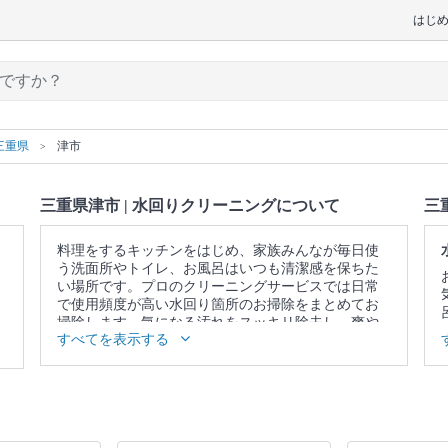
はじ
三重県
津市
三重県津市 | 水回りクリーニングについて
三
料理をするキッチンをはじめ、家族みんなが毎日使
う洗面所やトイレ、お風呂はいつも清潔感を保ちた
い場所です。プロのクリーニングサービスでは日常
で使用頻度が高い水回り箇所のお掃除をまとめてお
掃除します。気になる汚れをスッキリ除去し、爽や
すべてを表示する
かな空間を取り戻しませんか。
▼表示価格に含まれる水回りクリーニングの作業範
囲
5点セット：キッチン / 換気扇 / お風呂 / トイレ / 洗
面所 4点セット：キッチン / 換気扇 / お風呂 / トイレ
3点セット：キッチン / 換気扇 / お風呂 2点セット：