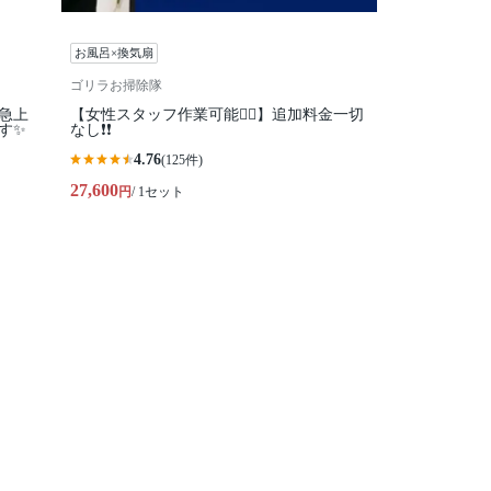
お風呂×換気扇
ゴリラお掃除隊
気急上
【女性スタッフ作業可能🙆‍♀️】追加料金一切
す✨
なし❗️❗️
4.76
(125件)
27,600
円
/ 1セット