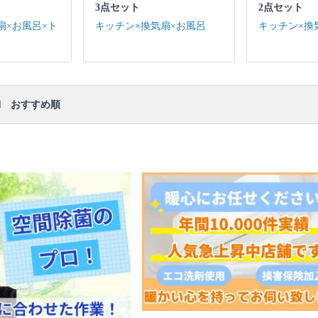
3点セット
2点セット
キッチン / 換気扇 ※それぞれの「共通の作業範囲」
になります。
扇×お風呂×ト
キッチン×換気扇×お風呂
キッチン×換
口コミ
もご参照ください。
※本ページでは一部プロモーションを含む場合があ
ります。
ロ
おすすめ順