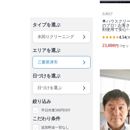
お結び
🌟ハウスクリ
タイプを選ぶ
のプロ✨お客
剤使用で安心✨
水回りクリーニング
4.54
(3
23,000
円
/ 1セッ
エリアを選ぶ
三重県津市
日づけを選ぶ
日づけを選ぶ
絞り込み
平日作業500円OFF
こだわり条件
追加料金一切なし