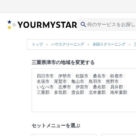
search
トップ
ハウスクリーニング
水回りクリーニング
三重県津市の地域を変更する
四日市市
伊勢市
松阪市
桑名市
鈴鹿市
名張市
尾鷲市
亀山市
鳥羽市
熊野市
いなべ市
志摩市
伊賀市
桑名郡
員弁郡
三重郡
多気郡
度会郡
北牟婁郡
南牟婁郡
セットメニューを選ぶ