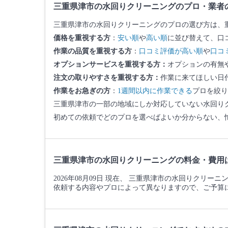
三重県津市の水回りクリーニングのプロ・業者
三重県津市の水回りクリーニングのプロの選び方は、
価格を重視する方
：
安い順
や
高い順
に並び替えて、口
作業の品質を重視する方
：
口コミ評価が高い順
や
口コ
オプションサービスを重視する方：
オプションの有無
注文の取りやすさを重視する方：
作業に来てほしい日
作業をお急ぎの方
：
1週間以内に作業できる
プロを絞り
三重県津市の一部の地域にしか対応していない水回り
初めての依頼でどのプロを選べばよいか分からない、
三重県津市の水回りクリーニングの料金・費用
2026年08月09日 現在、 三重県津市の水回りクリー
依頼する内容やプロによって異なりますので、ご予算