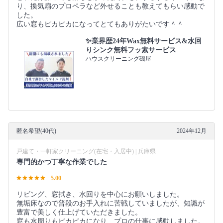
り、換気扇のプロペラなど外せることも教えてもらい感動で
した。
広い窓もピカピカになってとてもありがたいです＾＾
✨業界歴24年Wax無料サービス&水回
りシンク無料フッ素サービス
ハウスクリーニング磯屋
匿名希望(40代)
2024年12月
戸建て・一軒家クリーニング(在宅・入居中) | 兵庫県
専門的かつ丁寧な作業でした
5.00
リビング、窓拭き、水回りを中心にお願いしました。
無垢床なので普段のお手入れに苦戦していましたが、知識が
豊富で美しく仕上げていただきました。
窓も水周りもピカピカになり、プロの仕事に感動しました。