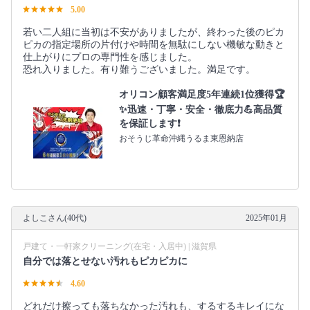
5.00
若い二人組に当初は不安がありましたが、終わった後のピカ
ピカの指定場所の片付けや時間を無駄にしない機敏な動きと
仕上がりにプロの専門性を感じました。
恐れ入りました。有り難うございました。満足です。
オリコン顧客満足度5年連続1位獲得🏆
✨迅速・丁寧・安全・徹底力💪高品質
を保証します❗️
おそうじ革命沖縄うるま東恩納店
よしこさん(40代)
2025年01月
戸建て・一軒家クリーニング(在宅・入居中) | 滋賀県
自分では落とせない汚れもピカピカに
4.60
どれだけ擦っても落ちなかった汚れも、するするキレイにな