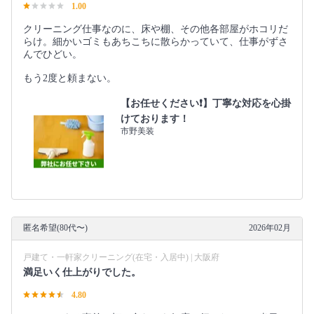
1.00
クリーニング仕事なのに、床や棚、その他各部屋がホコリだ
らけ。細かいゴミもあちこちに散らかっていて、仕事がずさ
んでひどい。
もう2度と頼まない。
【お任せください❗️】丁寧な対応を心掛
けております！
市野美装
匿名希望(80代〜)
2026年02月
戸建て・一軒家クリーニング(在宅・入居中) | 大阪府
満足いく仕上がりでした。
4.80