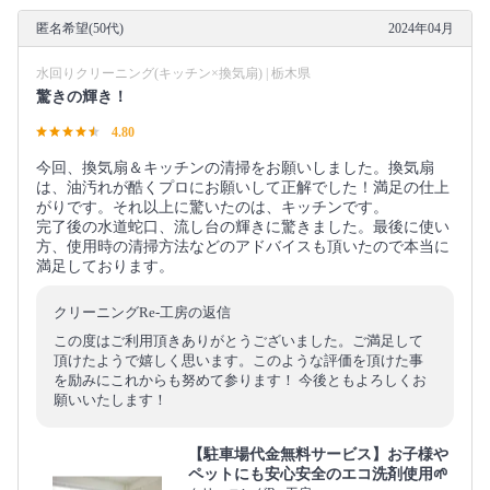
匿名希望(50代)
2024年04月
水回りクリーニング(キッチン×換気扇) | 栃木県
驚きの輝き！
4.80
今回、換気扇＆キッチンの清掃をお願いしました。換気扇
は、油汚れが酷くプロにお願いして正解でした！満足の仕上
がりです。それ以上に驚いたのは、キッチンです。
完了後の水道蛇口、流し台の輝きに驚きました。最後に使い
方、使用時の清掃方法などのアドバイスも頂いたので本当に
満足しております。
クリーニングRe-工房の返信
この度はご利用頂きありがとうございました。ご満足して
頂けたようで嬉しく思います。このような評価を頂けた事
を励みにこれからも努めて参ります！ 今後ともよろしくお
願いいたします！
【駐車場代金無料サービス】お子様や
ペットにも安心安全のエコ洗剤使用🌱