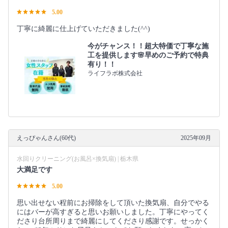
5.00
丁寧に綺麗に仕上げていただきました(^^)
今がチャンス！！超大特価で丁寧な施
工を提供します🌸早めのご予約で特典
有り！！
ライフラボ株式会社
えっぴゃんさん(60代)
2025年09月
水回りクリーニング(お風呂×換気扇) | 栃木県
大満足です
5.00
思い出せない程前にお掃除をして頂いた換気扇、自分でやる
にはバーが高すぎると思いお願いしました。丁寧にやってく
ださり台所周りまで綺麗にしてくださり感謝です。せっかく