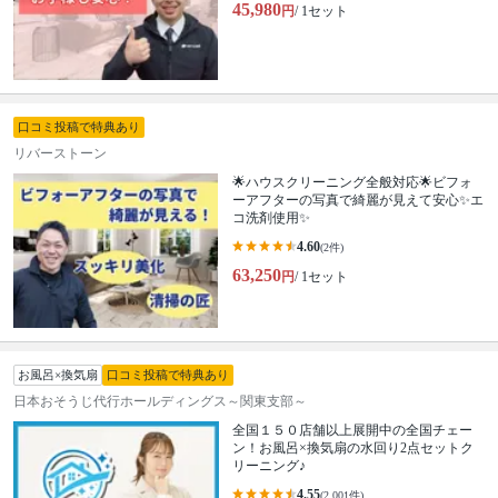
45,980
円
/ 1セット
口コミ投稿で特典あり
リバーストーン
🌟ハウスクリーニング全般対応🌟ビフォ
ーアフターの写真で綺麗が見えて安心✨エ
コ洗剤使用✨
4.60
(2件)
63,250
円
/ 1セット
お風呂×換気扇
口コミ投稿で特典あり
日本おそうじ代行ホールディングス～関東支部～
全国１５０店舗以上展開中の全国チェー
ン！お風呂×換気扇の水回り2点セットク
リーニング♪
4.55
(2,001件)