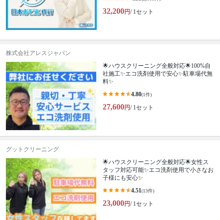
32,200
円
/ 1セット
株式会社アレスジャパン
🌟ハウスクリーニング全般対応🌟100%自
社施工✨エコ洗剤使用で安心✨駐車場代無
料✨
4.80
(1件)
27,600
円
/ 1セット
グットクリーニング
🌟ハウスクリーニング全般対応🌟女性ス
タッフ対応可能✨エコ洗剤使用で小さなお
子様にも安心✨
4.51
(13件)
23,000
円
/ 1セット