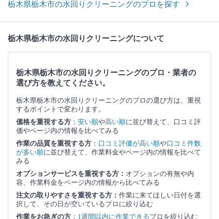
栃木県栃木市の水回りクリーニングのプロを探す
栃木県栃木市の水回りクリーニングについて
栃木県栃木市の水回りクリーニングのプロ・業者の
選び方を教えてください。
栃木県栃木市の水回りクリーニングのプロの選び方は、重視
するポイントで変わります。
価格を重視する方
：
安い順
や
高い順
に並び替えて、口コミ評
価やページ内の情報を比べてみる
作業の品質を重視する方
：
口コミ評価が高い順
や
口コミ件数
が多い順
に並び替えて、作業料金やページ内の情報を比べて
みる
オプションサービスを重視する方：
オプションの有無や内
容、作業料金をページ内の情報から比べてみる
注文の取りやすさを重視する方：
作業に来てほしい日付を選
択して、その日が空いているプロに絞り込む
作業をお急ぎの方
：
1週間以内に作業できる
プロを絞り込む