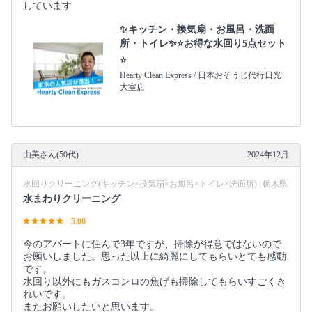
しています
✨キッチン・換気扇・お風呂・洗面
所・トイレ✨⭐️お得な水回り5点セット
⭐️
Hearty Clean Express / 日本おそうじ代行日光
大室店
由美さん(50代)
2024年12月
水回りクリーニング(キッチン×換気扇×お風呂×トイレ×洗面所) | 栃木県
水まわりクリーニング
5.00
今のアパートに住んで3年ですが、掃除が得意ではないので
お願いしました。思った以上に綺麗にしてもらいとても感動
です。
水回り以外にもガスコンロの焦げも掃除してもらいすごくき
れいです。
またお願いしたいと思います。