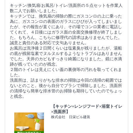
キッチン/換気扇/お風呂/トイレ/洗面所の５点セットを作業人
数二人でお願いしました。
キッチンでは、換気扇の掃除の際にガスコンロの上に乗った
為に、ガスコンロの表面のガラスにひびが入ってしまいまし
たが、その報告が直ぐにあり、その場でコンロ業者に電話し
てくれて、４日後にはガラス面の全面交換修理が終了しまし
た。もちろん、こちらに修理代の請求はありませんでした。
誠意と責任のある対応で文句ありません。
お風呂は洗浄後２日間くらいは塩素臭が残りましたが、湯船
の底が残留塩素でヌルヌルするようなトラブルはありません
でした。天井のカビもすっきり綺麗になりました。鏡に水滴
跡が残っていたのが残念。
２階のトイレは見えにくい蓋の裏側等の汚れを取ってくれま
した。
洗面所は、詰まりがちな排水の掃除は今回の清掃の範囲では
ないとのこと。後から自分でブラシで掃除しました。洗面所
の清掃なら簡単な排水管のお掃除も期待していたのでちょっ
と残念。
【キッチン×レンジフード×浴室トイレ
×洗面所】
株式会社 日栄ビル建装