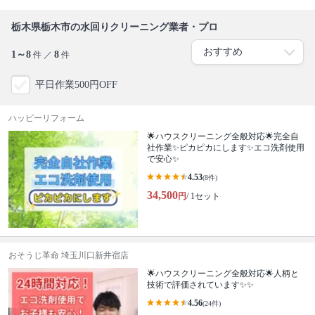
栃木県栃木市の水回りクリーニング業者・プロ
1～8
8
件 ／
件
平日作業500円OFF
ハッピーリフォーム
🌟ハウスクリーニング全般対応🌟完全自
社作業✨️ピカピカにします✨️エコ洗剤使用
で安心✨
4.53
(8件)
34,500
円
/ 1セット
おそうじ革命 埼玉川口新井宿店
🌟ハウスクリーニング全般対応🌟人柄と
技術で評価されています✨✨
4.56
(24件)