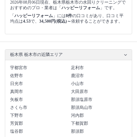
2026年08月06日現在、栃木県栃木市の水回りクリーニングで
おすすめのプロ・業者は「
ハッピーリフォーム
」です。
「
ハッピーリフォーム
」には
8件
の口コミがあり、口コミ平
均点は
4.53
で、
34,500円(税込)～
依頼することができます。
栃木県 栃木市の近隣エリア
宇都宮市
足利市
佐野市
鹿沼市
日光市
小山市
真岡市
大田原市
矢板市
那須塩原市
さくら市
那須烏山市
下野市
河内郡
芳賀郡
下都賀郡
塩谷郡
那須郡