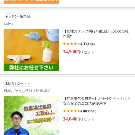
キッチン×換気扇
Ichiwa
【女性スタッフ同行可能🙆‍♀️】安心の自社
作業❗️❗️
4.33
(19件)
34,500
円
/ 1セット
水回り3点セット
日本おそうじ代行太田成塚店
【駐車場代金無料⭐️】お子様やペットにも
安心安全のエコ洗剤使用🌱
4.80
(133件)
34,040
円
/ 1セット