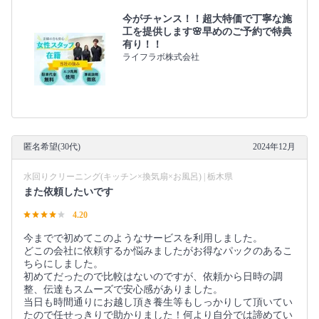
今がチャンス！！超大特価で丁寧な施
工を提供します🌸早めのご予約で特典
有り！！
ライフラボ株式会社
匿名希望(30代)
2024年12月
水回りクリーニング(キッチン×換気扇×お風呂) | 栃木県
また依頼したいです
4.20
今までで初めてこのようなサービスを利用しました。
どこの会社に依頼するか悩みましたがお得なパックのあるこ
ちらにしました。
初めてだったので比較はないのですが、依頼から日時の調
整、伝達もスムーズで安心感がありました。
当日も時間通りにお越し頂き養生等もしっかりして頂いてい
たので任せっきりで助かりました！何より自分では諦めてい