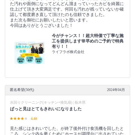
た汚れや面倒になってどんどん溜まっていったカビを綺麗に
仕上げて頂き大変満足です。何回も汚れが残っていないか確
認して都度磨き直して頂けたのも信頼できました。
また次も御社にお願いしたいと思います。
今回はありがとうございました！
今がチャンス！！超大特価で丁寧な施
工を提供します🌸早めのご予約で特典
有り！！
ライフラボ株式会社
匿名希望(50代)
2024年04月
水回りクリーニング(キッチン×換気扇) | 栃木県
ぱっと見はとてもきれいになりました
4.40
見た感じはきれいでした、が終了後外付け食洗機を回したと
ころ、シンク内を磨くためにホースが調理台に出されていた