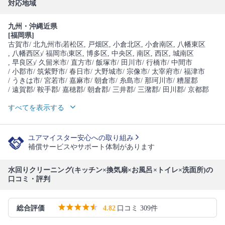
対応地域
九州・沖縄近県
[福岡県]
古賀市
/ 北九州市
若松区
, 戸畑区
, 小倉北区
, 小倉南区
, 八幡東区
(
, 八幡西区
/ 福岡市
東区
, 博多区
, 中央区
, 南区
, 西区
, 城南区
)
(
, 早良区
/ 久留米市
/ 直方市
/ 飯塚市
/ 田川市
/ 行橋市
/ 中間市
)
/ 小郡市
/ 筑紫野市
/ 春日市
/ 大野城市
/ 宗像市
/ 太宰府市
/ 福津市
/ うきは市
/ 宮若市
/ 嘉麻市
/ 朝倉市
/ 糸島市
/ 那珂川市
/ 糟屋郡
/ 遠賀郡
/ 鞍手郡
/ 嘉穂郡
/ 朝倉郡
/ 三井郡
/ 三潴郡
/ 田川郡
/ 京都郡
すべてを表示する
ユアマイスター安心への取り組み
補償サービスやサポート体制があります
水回りクリーニング(キッチン×換気扇×お風呂×トイレ×洗面所)の
口コミ・評判
総合評価
4.82
口コミ 309件