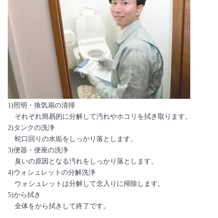
1)照明・換気扇の清掃
それぞれ簡易的に分解して汚れやホコリを拭き取ります。
2)タンクの洗浄
蛇口回りの水垢をしっかり落とします。
3)便器・便座の洗浄
臭いの原因となる汚れをしっかり落とします。
4)ウォシュレットの分解洗浄
ウォシュレットは分解して念入りに掃除します。
5)から拭き
全体をから拭きして終了です。