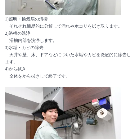
1)照明・換気扇の清掃
それぞれ簡易的に分解して汚れやホコリを拭き取ります。
2)浴槽の洗浄
浴槽内部を洗浄します。
3)水垢・カビの除去
天井や壁、床、ドアなどについた水垢やカビを徹底的に除去し
ます。
4)から拭き
全体をから拭きして終了です。