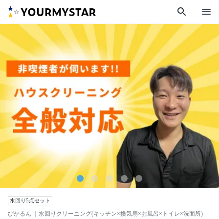
search
menu
水回り5点セット
ぴかるん
｜水回りクリーニング(キッチン×換気扇×お風呂×トイレ×洗面所)