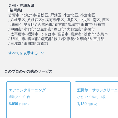
九州・沖縄近県
[福岡県]
古賀市
/ 北九州市
若松区
, 戸畑区
, 小倉北区
, 小倉南区
(
, 八幡東区
, 八幡西区
/ 福岡市
東区
, 博多区
, 中央区
, 南区
, 西区
)
(
, 城南区
, 早良区
/ 久留米市
/ 直方市
/ 飯塚市
/ 田川市
/ 行橋市
)
/ 中間市
/ 小郡市
/ 筑紫野市
/ 春日市
/ 大野城市
/ 宗像市
/ 太宰府市
/ 福津市
/ うきは市
/ 宮若市
/ 嘉麻市
/ 朝倉市
/ 糸島市
/ 那珂川市
/ 糟屋郡
/ 遠賀郡
/ 鞍手郡
/ 嘉穂郡
/ 朝倉郡
/ 三井郡
/ 三潴郡
/ 田川郡
/ 京都郡
すべてを表示する
このプロのその他のサービス
エアコンクリーニング
窓掃除・サッシクリーニ
通常タイプ 1台
小窓（〜0.5㎡） 1枚
8,050
1,150
円(税込)
円(税込)