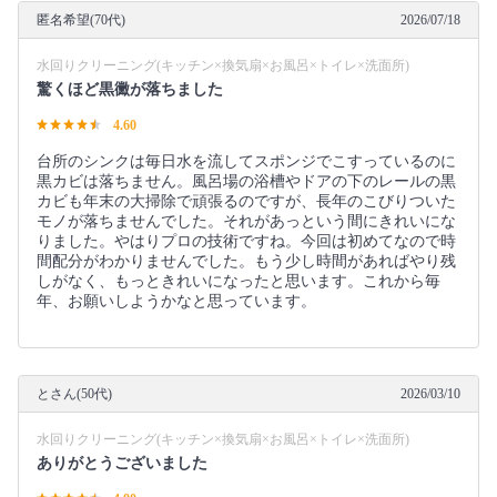
匿名希望(70代)
2026/07/18
水回りクリーニング(キッチン×換気扇×お風呂×トイレ×洗面所)
驚くほど黒黴が落ちました
4.60
台所のシンクは毎日水を流してスポンジでこすっているのに
黒カビは落ちません。風呂場の浴槽やドアの下のレールの黒
カビも年末の大掃除で頑張るのですが、長年のこびりついた
モノが落ちませんでした。それがあっという間にきれいにな
りました。やはりプロの技術ですね。今回は初めてなので時
間配分がわかりませんでした。もう少し時間があればやり残
しがなく、もっときれいになったと思います。これから毎
年、お願いしようかなと思っています。
とさん(50代)
2026/03/10
水回りクリーニング(キッチン×換気扇×お風呂×トイレ×洗面所)
ありがとうございました