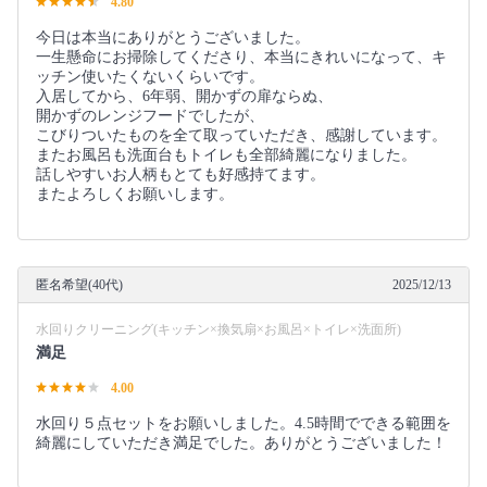
4.80
今日は本当にありがとうございました。
一生懸命にお掃除してくださり、本当にきれいになって、キ
ッチン使いたくないくらいです。
入居してから、6年弱、開かずの扉ならぬ、
開かずのレンジフードでしたが、
こびりついたものを全て取っていただき、感謝しています。
またお風呂も洗面台もトイレも全部綺麗になりました。
話しやすいお人柄もとても好感持てます。
またよろしくお願いします。
匿名希望(40代)
2025/12/13
水回りクリーニング(キッチン×換気扇×お風呂×トイレ×洗面所)
満足
4.00
水回り５点セットをお願いしました。4.5時間でできる範囲を
綺麗にしていただき満足でした。ありがとうございました！