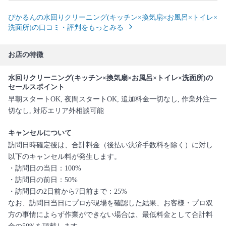
ぴかるんの水回りクリーニング(キッチン×換気扇×お風呂×トイレ×
洗面所)の口コミ・評判をもっとみる
お店の特徴
水回りクリーニング(キッチン×換気扇×お風呂×トイレ×洗面所)の
セールスポイント
早朝スタートOK, 夜間スタートOK, 追加料金一切なし, 作業外注一
切なし, 対応エリア外相談可能
キャンセルについて
訪問日時確定後は、合計料金（後払い決済手数料を除く）に対し
以下のキャンセル料が発生します。
・訪問日の当日：100%
・訪問日の前日：50%
・訪問日の2日前から7日前まで：25%
なお、訪問日当日にプロが現場を確認した結果、お客様・プロ双
方の事情によらず作業ができない場合は、最低料金として合計料