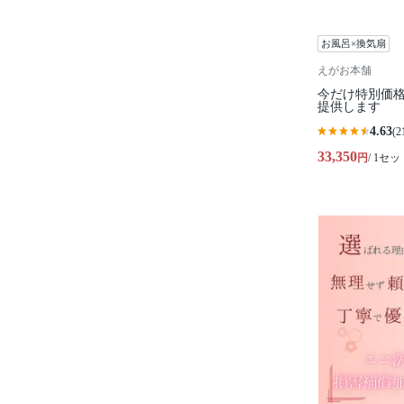
お風呂×換気扇
えがお本舗
今だけ特別価
提供します
4.63
(2
33,350
円
/ 1セッ