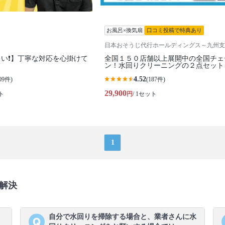
お風呂×換気扇
口コミ投稿で特典あり
日本おそうじ代行ホールディングス～九州支
い❗️】丁寧な対応を心掛けて
全国１５０店舗以上展開中の全国チェ
ン！水回りクリーニングの２点セット
4.52
09件)
(187件)
29,900
ト
円
/ 1セット
1
解決
、
自分で水回りを掃除する場合と、業者さんに水