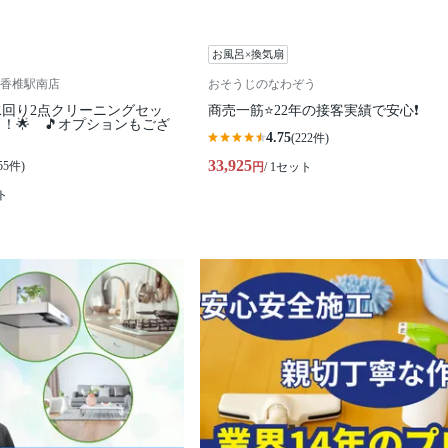
お風呂×換気扇
香椎駅南店
おそうじのなわぞう
水回り2点クリーニングセッ
商売一筋⭐️22年の接客実績で安心❗️
！🌟 🎵オプションもござ
4.75
(222件)
33,925
55件)
円
/ 1セット
ト