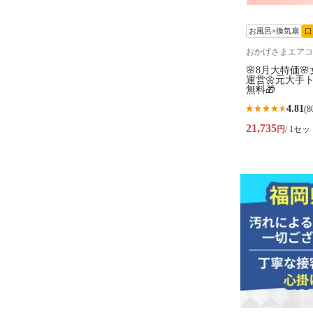
お風呂×換気扇
口
おかげさまエアコ
🌸8月大特価
運営🌼元大手
無料🎁
4.81
(8
21,735
円
/ 1セッ