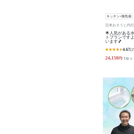
キッチン×換気扇
日本おそうじ代行
🌟人気がある
トプランですよ
います🎵
4.67
(2
24,150
円
/ 1セッ