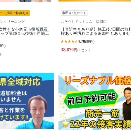
コミ投稿で特典あり
水回り3点セット
ンクリーニング
おそうじドットコム 福岡店
女性も安心🌼元市役所職員
【直近空きあり🌈】施工後7日間の無
トップ講師直伝技術✨再施工
検あり🌟汚れによる追加料もありませ
4.78
(89件)
0件)
38,870
円
/ 1セット
ト