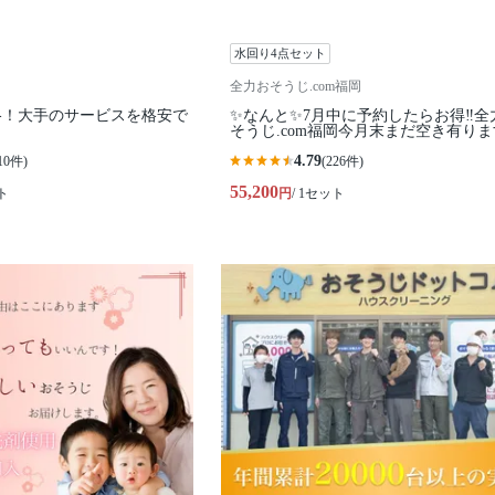
水回り4点セット
全力おそうじ.com福岡
格！大手のサービスを格安で
✨なんと✨7月中に予約したらお得‼️全
そうじ.com福岡今月末まだ空き有り
4.79
10件)
(226件)
55,200
ト
円
/ 1セット