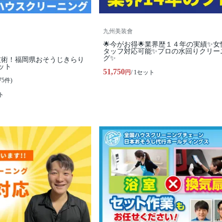
九州美装會
🌟今がお得🌟業界歴１４年の実績✨女
タッフ対応可能✨プロの水回りクリー
グ✨
技術！福岡県おそうじきらり
ット
51,750
円
/ 1セット
75件)
ト