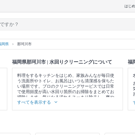
はじ
福岡県
那珂川市
福岡県那珂川市 | 水回りクリーニングについて
福
料理をするキッチンをはじめ、家族みんなが毎日使
う洗面所やトイレ、お風呂はいつも清潔感を保ちた
い場所です。プロのクリーニングサービスでは日常
で使用頻度が高い水回り箇所のお掃除をまとめてお
掃除します。気になる汚れをスッキリ除去し、爽や
すべてを表示する
かな空間を取り戻しませんか。
▼表示価格に含まれる水回りクリーニングの作業範
囲
5点セット：キッチン / 換気扇 / お風呂 / トイレ / 洗
面所 4点セット：キッチン / 換気扇 / お風呂 / トイレ
3点セット：キッチン / 換気扇 / お風呂 2点セット：