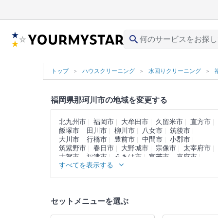
search
トップ
ハウスクリーニング
水回りクリーニング
福岡県那珂川市の地域を変更する
北九州市
福岡市
大牟田市
久留米市
直方市
飯塚市
田川市
柳川市
八女市
筑後市
大川市
行橋市
豊前市
中間市
小郡市
筑紫野市
春日市
大野城市
宗像市
太宰府市
古賀市
福津市
うきは市
宮若市
嘉麻市
すべてを表示する
朝倉市
みやま市
糸島市
糟屋郡
遠賀郡
鞍手郡
嘉穂郡
朝倉郡
三井郡
三潴郡
八女郡
田川郡
京都郡
築上郡
セットメニューを選ぶ