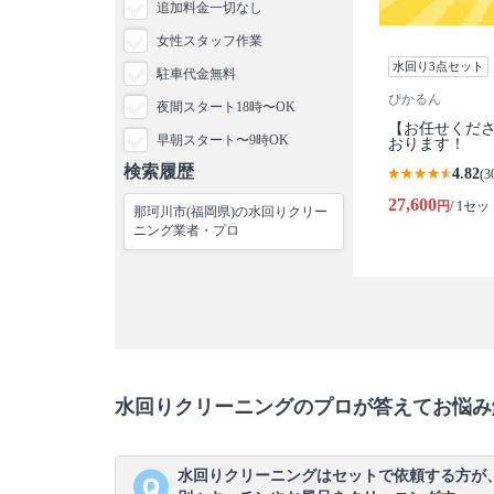
追加料金一切なし
女性スタッフ作業
水回り3点セット
駐車代金無料
ぴかるん
夜間スタート18時〜OK
【お任せくださ
早朝スタート〜9時OK
おります！
検索履歴
4.82
(3
27,600
円
/ 1セッ
那珂川市(福岡県)の水回りクリー
ニング業者・プロ
水回りクリーニングのプロが答えてお悩み
水回りクリーニングはセットで依頼する方が