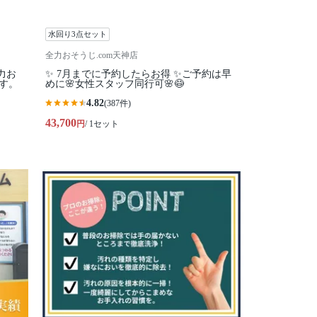
水回り3点セット
全力おそうじ.com天神店
力お
✨ 7月までに予約したらお得 ✨ご予約は早
ます。
めに🌸女性スタッフ同行可🌸😷
4.82
(387件)
43,700
円
/ 1セット