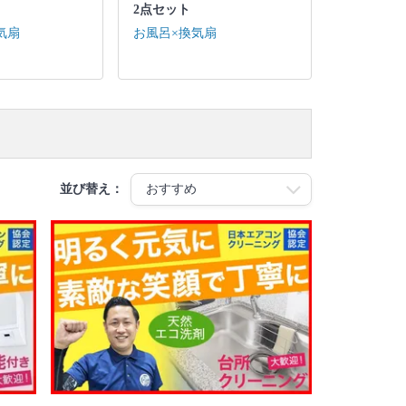
2点セット
気扇
お風呂×換気扇
並び替え：