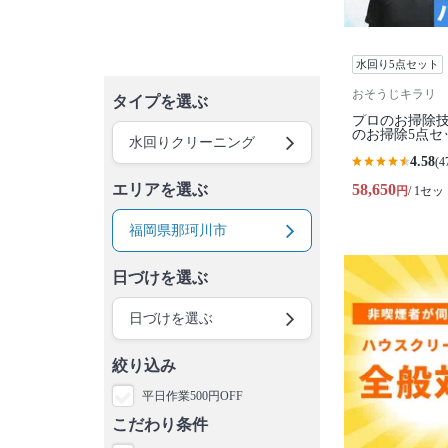
水回り5点セット
おそうじキラリ
タイプを選ぶ
プロのお掃除
のお掃除5点セ
水回りクリーニング
4.58
(4
エリアを選ぶ
58,650
円
/ 1セッ
福岡県那珂川市
日づけを選ぶ
日づけを選ぶ
絞り込み
平日作業500円OFF
こだわり条件