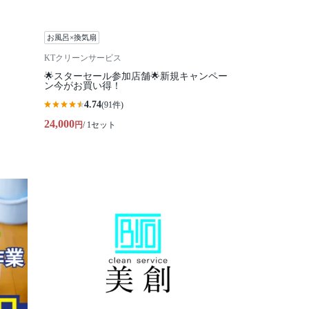
お風呂×換気扇
KTクリーンサービス
🌟スターセール参加店舗🌟新規キャンペー
ン今がお買い得！
4.74
(91件)
24,000
円
/ 1セット