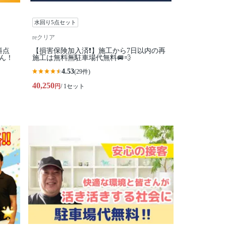
水回り5点セット
reクリア
料点
【損害保険加入済❗️】施工から7日以内の再
ん！
施工は無料🈚️駐車場代無料🚐💨
4.53
(29件)
40,250
円
/ 1セット