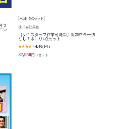
水回り5点セット
性ス
株式会社美創
ニン
【女性スタッフ作業可能◎】追加料金一切
なし！水回り4点セット
4.40
(1件)
37,950
円
/ 1セット