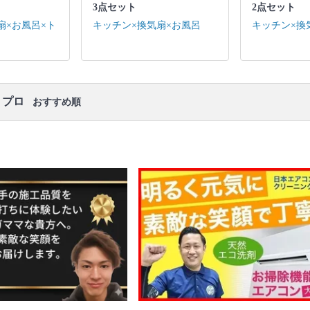
3点セット
2点セット
キッチン / 換気扇 ※それぞれの「共通の作業範囲」
になります。
扇×お風呂×ト
キッチン×換気扇×お風呂
キッチン×換
口コミ
もご参照ください。
※本ページでは一部プロモーションを含む場合があ
ります。
・プロ
おすすめ順