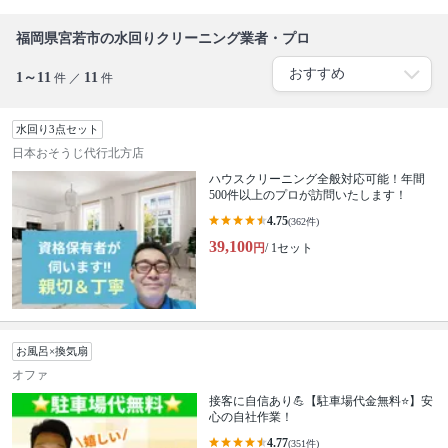
福岡県宮若市の水回りクリーニング業者・プロ
1～11
11
件 ／
件
水回り3点セット
日本おそうじ代行北方店
ハウスクリーニング全般対応可能！年間
500件以上のプロが訪問いたします！
4.75
(362件)
39,100
円
/ 1セット
お風呂×換気扇
オファ
接客に自信あり💪【駐車場代金無料⭐️】安
心の自社作業！
4.77
(351件)