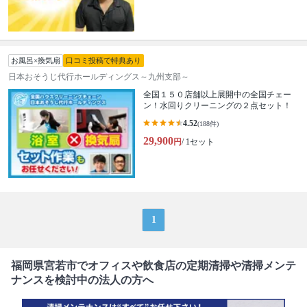
お風呂×換気扇
口コミ投稿で特典あり
日本おそうじ代行ホールディングス～九州支部～
全国１５０店舗以上展開中の全国チェー
ン！水回りクリーニングの２点セット！
4.52
(188件)
29,900
円
/ 1セット
1
福岡県宮若市でオフィスや飲食店の定期清掃や清掃メンテ
ナンスを検討中の法人の方へ