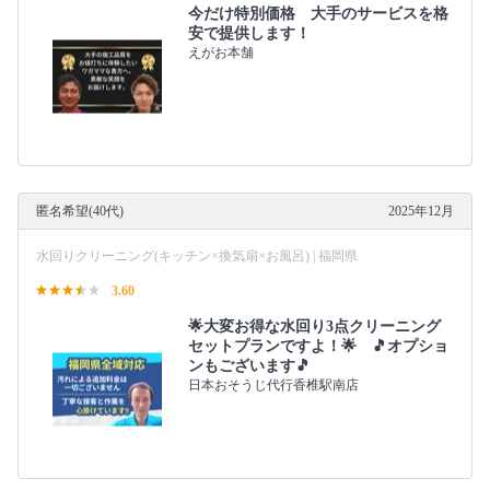
今だけ特別価格 大手のサービスを格
安で提供します！
えがお本舗
匿名希望(40代)
2025年12月
水回りクリーニング(キッチン×換気扇×お風呂) | 福岡県
3.60
🌟大変お得な水回り3点クリーニング
セットプランですよ！🌟 🎵オプショ
ンもございます🎵
日本おそうじ代行香椎駅南店