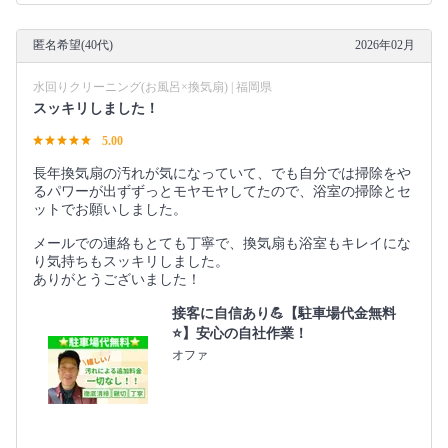
匿名希望(40代)
2026年02月
水回りクリーニング(お風呂×換気扇) | 福岡県
スッキリしました！
5.00
長年換気扇の汚れが気になっていて、でも自分では掃除をや
るパワーが出ずずっとモヤモヤしてたので、浴室の掃除とセ
ットでお願いしました。
メールでの連絡もとても丁寧で、換気扇も浴室もキレイにな
り気持ちもスッキリしました。
ありがとうございました！
接客に自信あり💪【駐車場代金無料
⭐️】安心の自社作業！
オファ