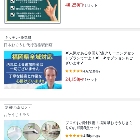
40,250
円
/ 1セット
キッチン×換気扇
日本おそうじ代行香椎駅南店
🌟人気がある水回り2点クリーニングセッ
トプランですよ！🌟 🎵オプションもご
ざいます🎵
4.67
(255件)
24,150
円
/ 1セット
水回り5点セット
おそうじキラリ
プロのお掃除技術！福岡県おそうじきら
りのお掃除5点セット
4.58
(475件)