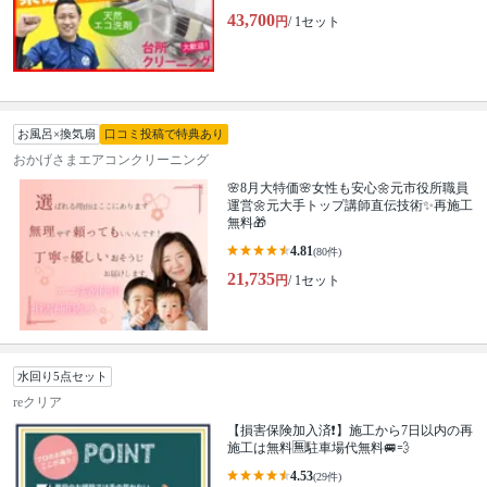
43,700
円
/ 1セット
お風呂×換気扇
口コミ投稿で特典あり
おかげさまエアコンクリーニング
🌸8月大特価🌸女性も安心🌼元市役所職員
運営🌼元大手トップ講師直伝技術✨再施工
無料🎁
4.81
(80件)
21,735
円
/ 1セット
水回り5点セット
reクリア
【損害保険加入済❗️】施工から7日以内の再
施工は無料🈚️駐車場代無料🚐💨
4.53
(29件)