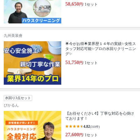
58,650
円
/ 1セット
九州美装會
🌟今がお得🌟業界歴１４年の実績✨女性ス
タッフ対応可能✨プロの水回りクリーニン
グ✨
51,750
円
/ 1セット
水回り3点セット
ぴかるん
【お任せください❗️】丁寧な対応を心掛け
ております！
4.82
(310件)
27,600
円
/ 1セット