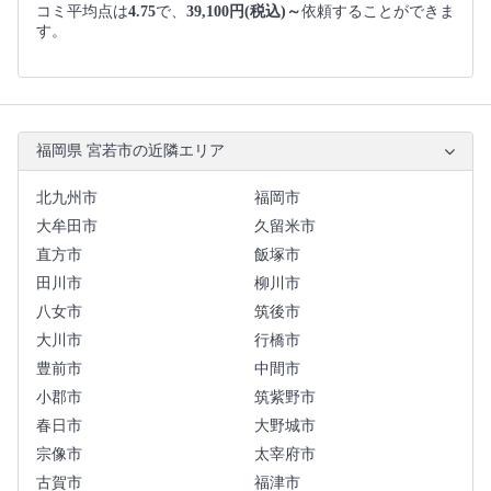
コミ平均点は
4.75
で、
39,100円(税込)～
依頼することができま
す。
福岡県 宮若市の近隣エリア
北九州市
福岡市
大牟田市
久留米市
直方市
飯塚市
田川市
柳川市
八女市
筑後市
大川市
行橋市
豊前市
中間市
小郡市
筑紫野市
春日市
大野城市
宗像市
太宰府市
古賀市
福津市