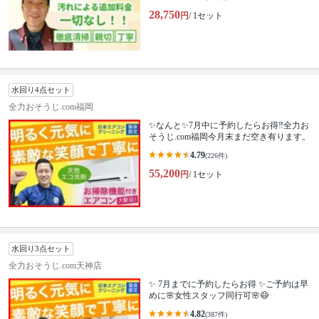
28,750
円
/ 1セット
水回り4点セット
全力おそうじ.com福岡
✨なんと✨7月中に予約したらお得‼️全力お
そうじ.com福岡今月末まだ空き有ります。
4.79
(226件)
55,200
円
/ 1セット
水回り3点セット
全力おそうじ.com天神店
✨ 7月までに予約したらお得 ✨ご予約は早
めに🌸女性スタッフ同行可🌸😷
4.82
(387件)