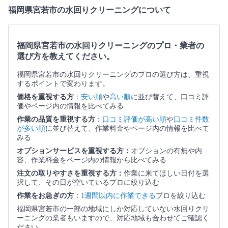
福岡県宮若市の水回りクリーニングについて
福岡県宮若市の水回りクリーニングのプロ・業者の
選び方を教えてください。
福岡県宮若市の水回りクリーニングのプロの選び方は、重視
するポイントで変わります。
価格を重視する方
：
安い順
や
高い順
に並び替えて、口コミ評
価やページ内の情報を比べてみる
作業の品質を重視する方
：
口コミ評価が高い順
や
口コミ件数
が多い順
に並び替えて、作業料金やページ内の情報を比べて
みる
オプションサービスを重視する方：
オプションの有無や内
容、作業料金をページ内の情報から比べてみる
注文の取りやすさを重視する方：
作業に来てほしい日付を選
択して、その日が空いているプロに絞り込む
作業をお急ぎの方
：
1週間以内に作業できる
プロを絞り込む
福岡県宮若市の一部の地域にしか対応していない水回りクリ
ーニングの業者もいますので、対応地域も合わせてご確認く
ださい。