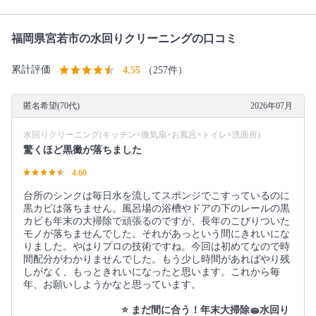
福岡県宮若市の水回りクリーニングの口コミ
累計評価
4.55
（257件）
匿名希望(70代)
2026年07月
水回りクリーニング(キッチン×換気扇×お風呂×トイレ×洗面所)
驚くほど黒黴が落ちました
4.60
台所のシンクは毎日水を流してスポンジでこすっているのに
黒カビは落ちません。風呂場の浴槽やドアの下のレールの黒
カビも年末の大掃除で頑張るのですが、長年のこびりついた
モノが落ちませんでした。それがあっという間にきれいにな
りました。やはりプロの技術ですね。今回は初めてなので時
間配分がわかりませんでした。もう少し時間があればやり残
しがなく、もっときれいになったと思います。これから毎
年、お願いしようかなと思っています。
⭐️ まだ間に合う！年末大掃除🧽水回り