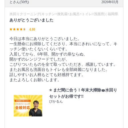
とさん(50代)
2026年03月
水回りクリーニング(キッチン×換気扇×お風呂×トイレ×洗面所) | 福岡県
ありがとうございました
4.80
今日は本当にありがとうございました。
一生懸命にお掃除してくださり、本当にきれいになって、キ
ッチン使いたくないくらいです。
入居してから、6年弱、開かずの扉ならぬ、
開かずのレンジフードでしたが、
こびりついたものを全て取っていただき、感謝しています。
またお風呂も洗面台もトイレも全部綺麗になりました。
話しやすいお人柄もとても好感持てます。
またよろしくお願いします。
⭐️ まだ間に合う！年末大掃除🧽水回り
セットがお得です‼️
ぴかるん