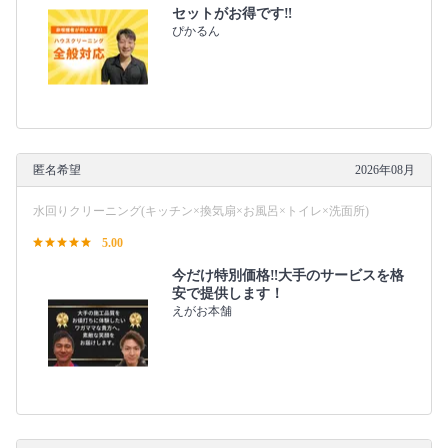
セットがお得です‼️
ぴかるん
匿名希望
2026年08月
水回りクリーニング(キッチン×換気扇×お風呂×トイレ×洗面所)
5.00
今だけ特別価格‼️大手のサービスを格
安で提供します！
えがお本舗