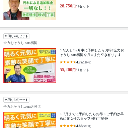
28,750
円
/ 1セット
水回り4点セット
全力おそうじ.com福岡
✨なんと✨7月中に予約したらお得‼️全力お
そうじ.com福岡今月末まだ空き有ります。
4.79
(226件)
55,200
円
/ 1セット
水回り3点セット
全力おそうじ.com天神店
✨ 7月までに予約したらお得 ✨ご予約は早
めに🌸女性スタッフ同行可🌸😷
4.82
(387件)