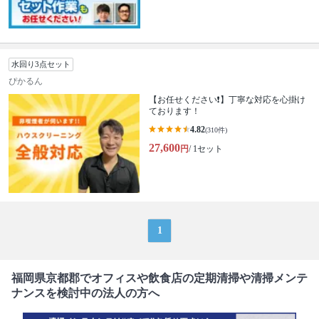
水回り3点セット
ぴかるん
【お任せください❗️】丁寧な対応を心掛け
ております！
4.82
(310件)
27,600
円
/ 1セット
1
福岡県京都郡でオフィスや飲食店の定期清掃や清掃メンテ
ナンスを検討中の法人の方へ