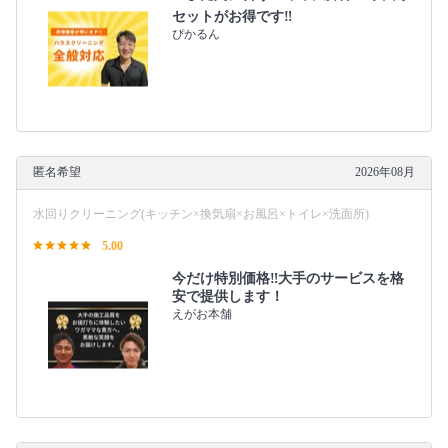
セットがお得です‼️
ぴかるん
匿名希望
2026年08月
水回りクリーニング(キッチン×換気扇×お風呂×トイレ×洗面所)
5.00
今だけ特別価格‼️大手のサービスを格
安で提供します！
えがお本舗