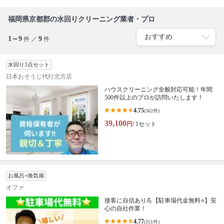
福岡県京都郡の水回りクリーニング業者・プロ
1～9
9
件 ／
件
水回り3点セット
日本おそうじ代行北方店
ハウスクリーニング全般対応可能！年間
500件以上のプロが訪問いたします！
4.75
(362件)
39,100
円
/ 1セット
お風呂×換気扇
オファ
接客に自信あり💪【駐車場代金無料⭐️】安
心の自社作業！
4.77
(351件)