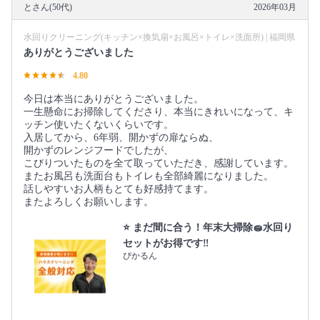
とさん(50代)
2026年03月
水回りクリーニング(キッチン×換気扇×お風呂×トイレ×洗面所) | 福岡県
ありがとうございました
4.80
今日は本当にありがとうございました。
一生懸命にお掃除してくださり、本当にきれいになって、キ
ッチン使いたくないくらいです。
入居してから、6年弱、開かずの扉ならぬ、
開かずのレンジフードでしたが、
こびりついたものを全て取っていただき、感謝しています。
またお風呂も洗面台もトイレも全部綺麗になりました。
話しやすいお人柄もとても好感持てます。
またよろしくお願いします。
⭐️ まだ間に合う！年末大掃除🧽水回り
セットがお得です‼️
ぴかるん