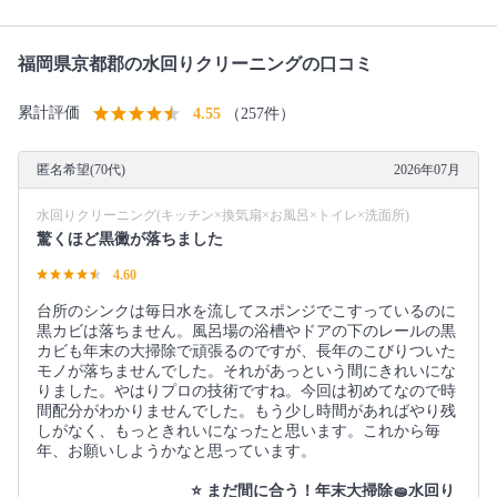
福岡県京都郡の水回りクリーニングの口コミ
累計評価
4.55
（257件）
匿名希望(70代)
2026年07月
水回りクリーニング(キッチン×換気扇×お風呂×トイレ×洗面所)
驚くほど黒黴が落ちました
4.60
台所のシンクは毎日水を流してスポンジでこすっているのに
黒カビは落ちません。風呂場の浴槽やドアの下のレールの黒
カビも年末の大掃除で頑張るのですが、長年のこびりついた
モノが落ちませんでした。それがあっという間にきれいにな
りました。やはりプロの技術ですね。今回は初めてなので時
間配分がわかりませんでした。もう少し時間があればやり残
しがなく、もっときれいになったと思います。これから毎
年、お願いしようかなと思っています。
⭐️ まだ間に合う！年末大掃除🧽水回り