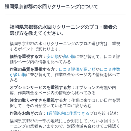
福岡県京都郡の水回りクリーニングについて
福岡県京都郡の水回りクリーニングのプロ・業者の
選び方を教えてください。
福岡県京都郡の水回りクリーニングのプロの選び方は、重視
するポイントで変わります。
価格を重視する方
：
安い順
や
高い順
に並び替えて、口コミ評
価やページ内の情報を比べてみる
作業の品質を重視する方
：
口コミ評価が高い順
や
口コミ件数
が多い順
に並び替えて、作業料金やページ内の情報を比べて
みる
オプションサービスを重視する方：
オプションの有無や内
容、作業料金をページ内の情報から比べてみる
注文の取りやすさを重視する方：
作業に来てほしい日付を選
択して、その日が空いているプロに絞り込む
作業をお急ぎの方
：
1週間以内に作業できる
プロを絞り込む
福岡県京都郡の一部の地域にしか対応していない水回りクリ
ーニングの業者もいますので、対応地域も合わせてご確認く