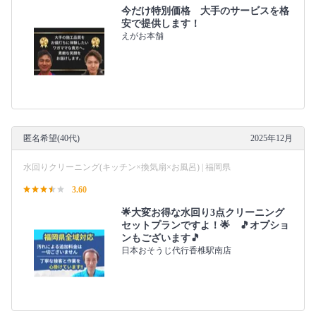
今だけ特別価格 大手のサービスを格
安で提供します！
えがお本舗
匿名希望(40代)
2025年12月
水回りクリーニング(キッチン×換気扇×お風呂) | 福岡県
3.60
🌟大変お得な水回り3点クリーニング
セットプランですよ！🌟 🎵オプショ
ンもございます🎵
日本おそうじ代行香椎駅南店