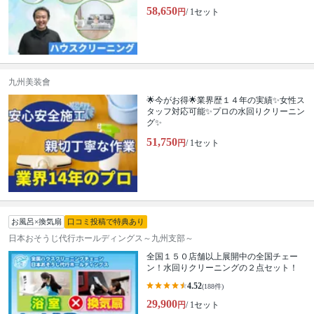
58,650
円
/ 1セット
九州美装會
🌟今がお得🌟業界歴１４年の実績✨女性ス
タッフ対応可能✨プロの水回りクリーニン
グ✨
51,750
円
/ 1セット
お風呂×換気扇
口コミ投稿で特典あり
日本おそうじ代行ホールディングス～九州支部～
全国１５０店舗以上展開中の全国チェー
ン！水回りクリーニングの２点セット！
4.52
(188件)
29,900
円
/ 1セット