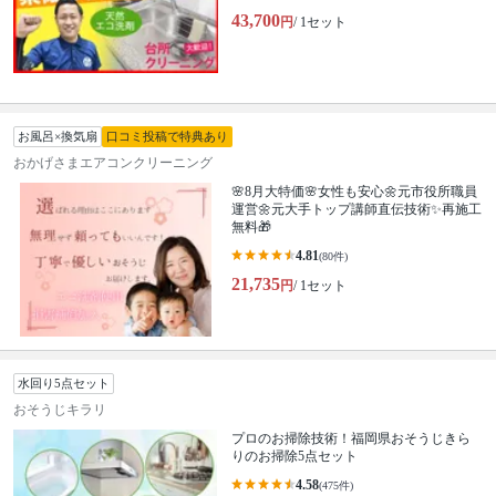
43,700
円
/ 1セット
お風呂×換気扇
口コミ投稿で特典あり
おかげさまエアコンクリーニング
🌸8月大特価🌸女性も安心🌼元市役所職員
運営🌼元大手トップ講師直伝技術✨再施工
無料🎁
4.81
(80件)
21,735
円
/ 1セット
水回り5点セット
おそうじキラリ
プロのお掃除技術！福岡県おそうじきら
りのお掃除5点セット
4.58
(475件)