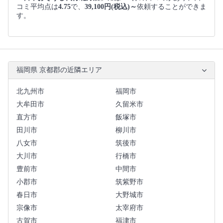
コミ平均点は
4.75
で、
39,100円(税込)～
依頼することができま
す。
福岡県 京都郡の近隣エリア
北九州市
福岡市
大牟田市
久留米市
直方市
飯塚市
田川市
柳川市
八女市
筑後市
大川市
行橋市
豊前市
中間市
小郡市
筑紫野市
春日市
大野城市
宗像市
太宰府市
古賀市
福津市