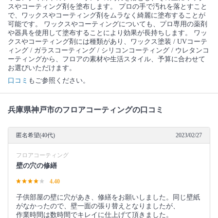
スやコーティング剤を塗布します。 プロの手で汚れを落とすこと
で、ワックスやコーティング剤をムラなく綺麗に塗布することが
可能です。 ワックスやコーティングについても、プロ専用の薬剤
や器具を使用して塗布することにより効果が長持ちします。 ワッ
クスやコーティング剤には種類があり、ワックス塗装 / UVコーテ
ィング / ガラスコーティング / シリコンコーティング / ウレタンコ
ーティングから、フロアの素材や生活スタイル、予算に合わせて
お選びいただけます。
口コミ
もご参照ください。
兵庫県神戸市のフロアコーティングの口コミ
匿名希望(40代)
2023/02/27
フロアコーティング
壁の穴の修繕
4.40
子供部屋の壁に穴があき、修繕をお願いしました。同じ壁紙
がなかったので、壁一面の張り替えとなりましたが、
作業時間は数時間でキレイに仕上げて頂きました。