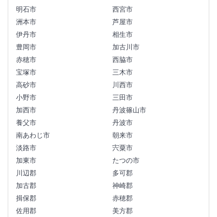
明石市
西宮市
洲本市
芦屋市
伊丹市
相生市
豊岡市
加古川市
赤穂市
西脇市
宝塚市
三木市
高砂市
川西市
小野市
三田市
加西市
丹波篠山市
養父市
丹波市
南あわじ市
朝来市
淡路市
宍粟市
加東市
たつの市
川辺郡
多可郡
加古郡
神崎郡
揖保郡
赤穂郡
佐用郡
美方郡