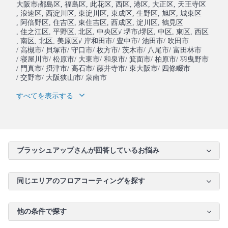
大阪市
都島区
, 福島区
, 此花区
, 西区
, 港区
, 大正区
, 天王寺区
(
, 浪速区
, 西淀川区
, 東淀川区
, 東成区
, 生野区
, 旭区
, 城東区
, 阿倍野区
, 住吉区
, 東住吉区
, 西成区
, 淀川区
, 鶴見区
, 住之江区
, 平野区
, 北区
, 中央区
/ 堺市
堺区
, 中区
, 東区
, 西区
)
(
, 南区
, 北区
, 美原区
/ 岸和田市
/ 豊中市
/ 池田市
/ 吹田市
)
/ 高槻市
/ 貝塚市
/ 守口市
/ 枚方市
/ 茨木市
/ 八尾市
/ 富田林市
/ 寝屋川市
/ 松原市
/ 大東市
/ 和泉市
/ 箕面市
/ 柏原市
/ 羽曳野市
/ 門真市
/ 摂津市
/ 高石市
/ 藤井寺市
/ 東大阪市
/ 四條畷市
/ 交野市
/ 大阪狭山市
/ 泉南市
すべてを表示する
ブラッシュアップさんが回答しているお悩み
同じエリアのフロアコーティングを探す
他の条件で探す