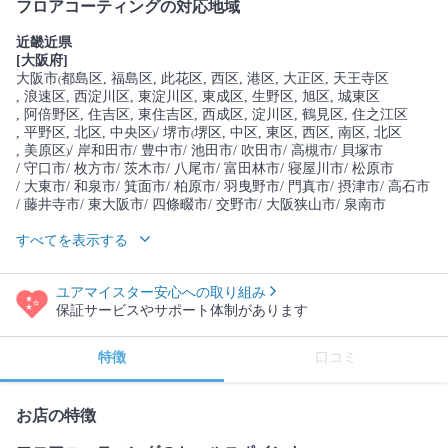
フロアコーティングの対応地域
近畿近県
[大阪府]
大阪市
都島区
, 福島区
, 此花区
, 西区
, 港区
, 大正区
, 天王寺区
(
, 浪速区
, 西淀川区
, 東淀川区
, 東成区
, 生野区
, 旭区
, 城東区
, 阿倍野区
, 住吉区
, 東住吉区
, 西成区
, 淀川区
, 鶴見区
, 住之江区
, 平野区
, 北区
, 中央区
/ 堺市
堺区
, 中区
, 東区
, 西区
, 南区
, 北区
)
(
, 美原区
/ 岸和田市
/ 豊中市
/ 池田市
/ 吹田市
/ 高槻市
/ 貝塚市
)
/ 守口市
/ 枚方市
/ 茨木市
/ 八尾市
/ 富田林市
/ 寝屋川市
/ 松原市
/ 大東市
/ 和泉市
/ 箕面市
/ 柏原市
/ 羽曳野市
/ 門真市
/ 摂津市
/ 高石市
/ 藤井寺市
/ 東大阪市
/ 四條畷市
/ 交野市
/ 大阪狭山市
/ 泉南市
すべてを表示する
ユアマイスター安心への取り組み
保証サービスやサポート体制があります
特徴
口コミ
お店の特徴