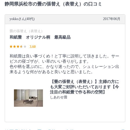
静岡県浜松市の畳の張替え（表替え）の口コミ
yokkoさん(40代)
2017年06月
畳の張替え（表替え）
和紙畳 オリジナル柄 最高級品
3.60
和紙畳は良い事づくめ！と丁寧に説明して頂きました。サー
ビスの寝ゴザが、い草のいい香りがします。
色や柄を選ぶのに、かなり迷ったので、シュミレーション出
来るような何ががあると良いなと思いました。
【畳の張替え（表替え）】主婦の方に
も大変ご好評いただいております【今
注目の和紙畳で作る和の空間】
しあわせ畳