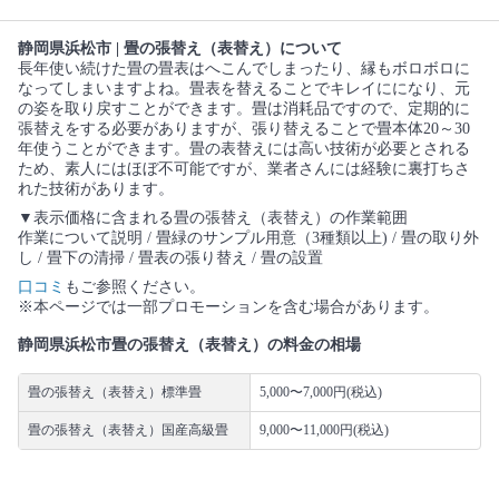
静岡県浜松市 | 畳の張替え（表替え）について
長年使い続けた畳の畳表はへこんでしまったり、縁もボロボロに
なってしまいますよね。畳表を替えることでキレイにになり、元
の姿を取り戻すことができます。畳は消耗品ですので、定期的に
張替えをする必要がありますが、張り替えることで畳本体20～30
年使うことができます。畳の表替えには高い技術が必要とされる
ため、素人にはほぼ不可能ですが、業者さんには経験に裏打ちさ
れた技術があります。
▼表示価格に含まれる畳の張替え（表替え）の作業範囲
作業について説明 / 畳緑のサンプル用意（3種類以上) / 畳の取り外
し / 畳下の清掃 / 畳表の張り替え / 畳の設置
口コミ
もご参照ください。
※本ページでは一部プロモーションを含む場合があります。
静岡県浜松市畳の張替え（表替え）の料金の相場
畳の張替え（表替え）標準畳
5,000〜7,000円(税込)
畳の張替え（表替え）国産高級畳
9,000〜11,000円(税込)