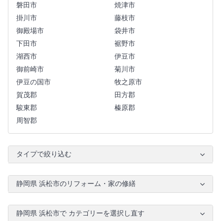
磐田市
焼津市
掛川市
藤枝市
御殿場市
袋井市
下田市
裾野市
湖西市
伊豆市
御前崎市
菊川市
伊豆の国市
牧之原市
賀茂郡
田方郡
駿東郡
榛原郡
周智郡
タイプで絞り込む
静岡県 浜松市のリフォーム・家の修繕
静岡県 浜松市で カテゴリーを選択し直す