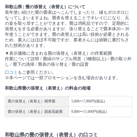
和歌山県 | 畳の張替え（表替え）について
長年使い続けた畳の畳表はへこんでしまったり、縁もボロボロに
なってしまいますよね。畳表を替えることでキレイにになり、元
の姿を取り戻すことができます。畳は消耗品ですので、定期的に
張替えをする必要がありますが、張り替えることで畳本体20～30
年使うことができます。畳の表替えには高い技術が必要とされる
ため、素人にはほぼ不可能ですが、業者さんには経験に裏打ちさ
れた技術があります。
▼表示価格に含まれる畳の張替え（表替え）の作業範囲
作業について説明 / 畳緑のサンプル用意（3種類以上) / 畳の取り外
し / 畳下の清掃 / 畳表の張り替え / 畳の設置
口コミ
もご参照ください。
※本ページでは一部プロモーションを含む場合があります。
和歌山県畳の張替え（表替え）の料金の相場
畳の張替え（表替え）標準畳
5,000〜7,000円(税込)
畳の張替え（表替え）国産高級畳
9,000〜11,000円(税込)
和歌山県の畳の張替え（表替え）の口コミ