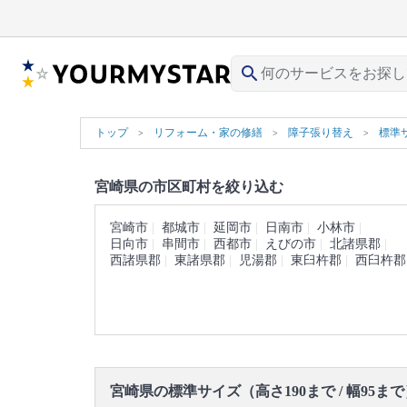
search
トップ
リフォーム・家の修繕
障子張り替え
標準サ
宮崎県の市区町村を絞り込む
宮崎市
都城市
延岡市
日南市
小林市
日向市
串間市
西都市
えびの市
北諸県郡
西諸県郡
東諸県郡
児湯郡
東臼杵郡
西臼杵郡
宮崎県の標準サイズ（高さ190まで / 幅95