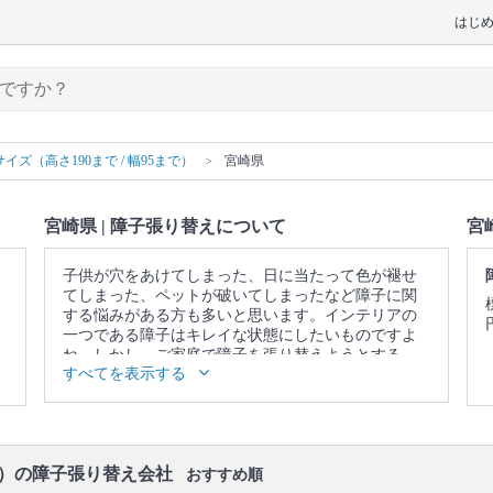
はじ
イズ（高さ190まで / 幅95まで）
宮崎県
宮崎県 | 障子張り替えについて
宮
子供が穴をあけてしまった、日に当たって色が褪せ
てしまった、ペットが破いてしまったなど障子に関
する悩みがある方も多いと思います。インテリアの
一つである障子はキレイな状態にしたいものですよ
ね。しかし、ご家庭で障子を張り替えようとする
すべてを表示する
と、シワやゆがみができてしまいがちです。障子張
り替えの業者さんなら短い時間で綺麗に仕上がりま
す。
▼表示価格に含まれる障子張り替えの作業範囲
作業について説明 / 障子取り外し / 障子紙はがし / 新
まで）の障子張り替え会社
おすすめ順
しい障子紙張り / 障子の設置 / 作業場所の簡易清掃・