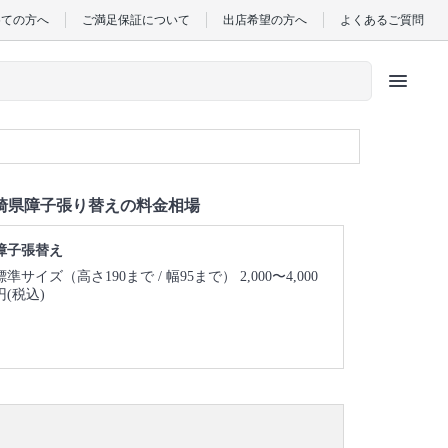
めての方へ
ご満足保証について
出店希望の方へ
よくあるご質問
menu
崎県障子張り替えの料金相場
障子張替え
標準サイズ（高さ190まで / 幅95まで） 2,000〜4,000
円(税込)