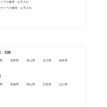
テリアの修理・お手入れ
セサリーの修理・お手入れ
存
越・北陸
県
長野県
富山県
石川県
福井県
国
県
島根県
岡山県
広島県
山口県