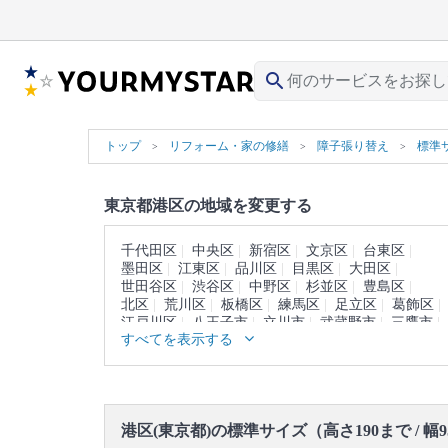
search
トップ
リフォーム・家の修繕
障子張り替え
標準サ
東京都港区の地域を変更する
千代田区
中央区
新宿区
文京区
台東区
墨田区
江東区
品川区
目黒区
大田区
世田谷区
渋谷区
中野区
杉並区
豊島区
北区
荒川区
板橋区
練馬区
足立区
葛飾区
江戸川区
八王子市
立川市
武蔵野市
三鷹市
すべてを表示する
青梅市
府中市
昭島市
調布市
町田市
小金井市
小平市
日野市
東村山市
国分寺市
国立市
福生市
狛江市
東大和市
清瀬市
東久留米市
武蔵村山市
多摩市
稲城市
羽村市
あきる野市
西東京市
西多摩郡
港区(東京都)の標準サイズ（高さ190まで / 
大島町
利島村
新島村
神津島村
三宅島