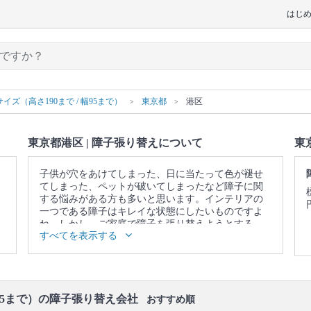
はじ
イズ（高さ190まで / 幅95まで）
東京都
港区
東京都港区 | 障子張り替えについて
東
子供が穴をあけてしまった、日に当たって色が褪せ
てしまった、ペットが破いてしまったなど障子に関
する悩みがある方も多いと思います。インテリアの
一つである障子はキレイな状態にしたいものですよ
ね。しかし、ご家庭で障子を張り替えようとする
すべてを表示する
と、シワやゆがみができてしまいがちです。障子張
り替えの業者さんなら短い時間で綺麗に仕上がりま
す。
▼表示価格に含まれる障子張り替えの作業範囲
作業について説明 / 障子取り外し / 障子紙はがし / 新
幅95まで）の障子張り替え会社
おすすめ順
しい障子紙張り / 障子の設置 / 作業場所の簡易清掃・