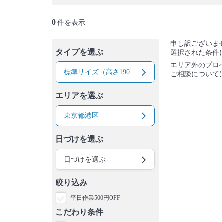
御蔵島村
八丈島
青ヶ島村
小笠原村
0
件を表示
申し訳ございま
タイプを選ぶ
選択された条件
エリア外のプロ
標準サイズ（高さ190まで / 幅95まで）
ご相談について
エリアを選ぶ
東京都港区
日づけを選ぶ
日づけを選ぶ
絞り込み
平日作業500円OFF
こだわり条件