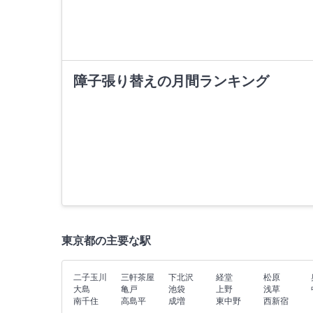
障子張り替えの月間ランキング
東京都の主要な駅
二子玉川
三軒茶屋
下北沢
経堂
松原
大島
亀戸
池袋
上野
浅草
南千住
高島平
成増
東中野
西新宿