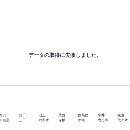
データの取得に失敗しました。
奥沢
蒲田
池上
葛西
西葛西
平井
綾瀬
中目黒
三田
六本木
赤坂
大崎
恵比寿
代々木