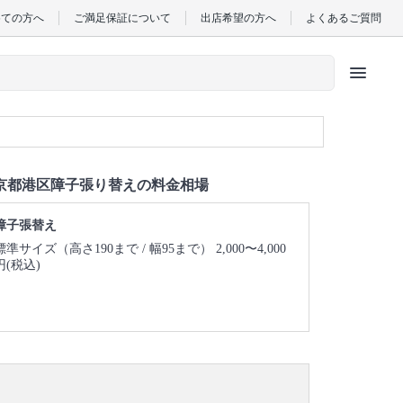
めての方へ
ご満足保証について
出店希望の方へ
よくあるご質問
menu
京都港区障子張り替えの料金相場
障子張替え
標準サイズ（高さ190まで / 幅95まで） 2,000〜4,000
円(税込)