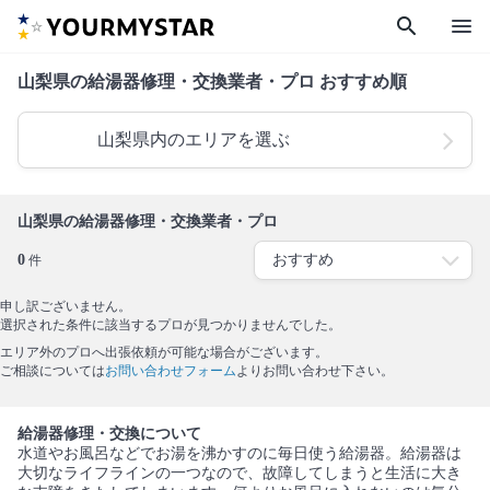
search
menu
山梨県の給湯器修理・交換業者・プロ おすすめ順
山梨県内のエリアを選ぶ
山梨県の給湯器修理・交換業者・プロ
0
件
申し訳ございません。
選択された条件に該当するプロが見つかりませんでした。
エリア外のプロへ出張依頼が可能な場合がございます。
ご相談については
お問い合わせフォーム
よりお問い合わせ下さい。
給湯器修理・交換について
水道やお風呂などでお湯を沸かすのに毎日使う給湯器。給湯器は
大切なライフラインの一つなので、故障してしまうと生活に大き