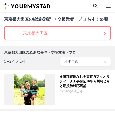
search
menu
東京都大田区の給湯器修理・交換業者・プロ おすすめ順
東京都大田区
東京都大田区の給湯器修理・交換業者・プロ
1～2
2
件 ／
件
★追加費用なし★東京ガスクオリ
ティー★工事保証10年★川崎じも
と応援券対応店舗
ENIMOQ株式会社