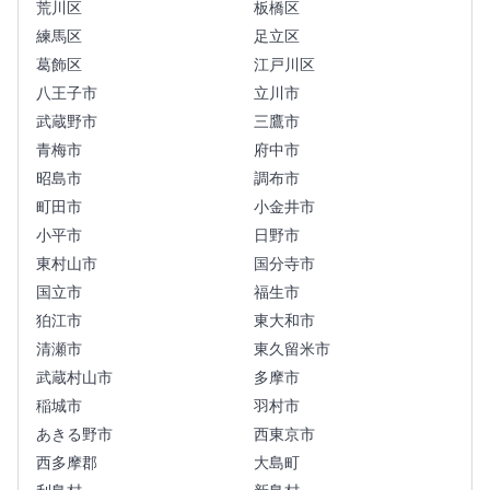
荒川区
板橋区
練馬区
足立区
葛飾区
江戸川区
八王子市
立川市
武蔵野市
三鷹市
青梅市
府中市
昭島市
調布市
町田市
小金井市
小平市
日野市
東村山市
国分寺市
国立市
福生市
狛江市
東大和市
清瀬市
東久留米市
武蔵村山市
多摩市
稲城市
羽村市
あきる野市
西東京市
西多摩郡
大島町