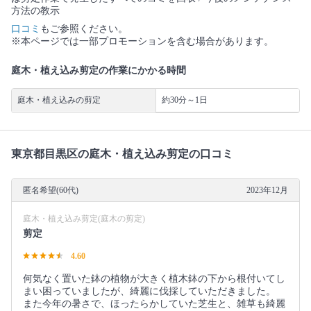
方法の教示
口コミ
もご参照ください。
※本ページでは一部プロモーションを含む場合があります。
庭木・植え込み剪定の作業にかかる時間
庭木・植え込みの剪定
約30分～1日
東京都目黒区の庭木・植え込み剪定の口コミ
匿名希望(60代)
2023年12月
庭木・植え込み剪定(庭木の剪定)
剪定
4.60
何気なく置いた鉢の植物が大きく植木鉢の下から根付いてし
まい困っていましたが、綺麗に伐採していただきました。
また今年の暑さで、ほったらかしていた芝生と、雑草も綺麗