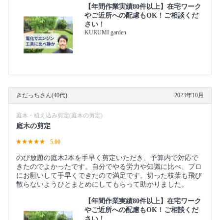
【年間作業実績80件以上】在宅ワーク
やご近所への配慮もOK！ご相談くだ
さい！
KURUMI garden
きだっちさん(40代)
2023年10月
庭木・植え込み剪定(庭木の剪定)
庭木の剪定
5.00
のび放題の庭木2本を手早く剪定いただき、予算内で対応で
きたのでよかったです。自分でやる労力や知識に比べ、プロ
にお願いして手早くできたので満足です。切った枝葉も飛び
散らないようひとまとめにしてもらって助かりました。
【年間作業実績80件以上】在宅ワーク
やご近所への配慮もOK！ご相談くだ
さい！