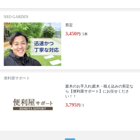
NEO GARDEN
剪定
3,450
円
/ 1本
便利屋サポート
庭木のお手入れ|庭木・植え込みの剪定な
ら【便利屋サポート】にお任せくださ
い！！
3,795
円
/ 1