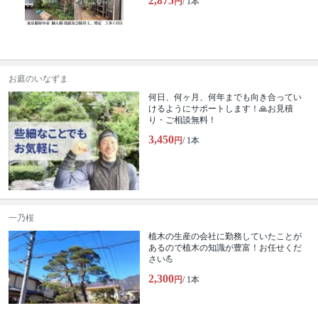
2,875
円
/ 1本
お庭のいなずま
何日、何ヶ月、何年までも向き合ってい
けるようにサポートします！🙏お見積
り・ご相談無料！
3,450
円
/ 1本
一乃桜
植木の生産の会社に勤務していたことが
あるので植木の知識が豊富！お任せくだ
さい💪
2,300
円
/ 1本