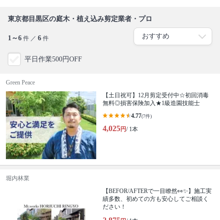
東京都目黒区の庭木・植え込み剪定業者・プロ
1～6
6
件 ／
件
平日作業500円OFF
Green Peace
【土日祝可】12月剪定受付中☆初回消毒
無料◎損害保険加入★1級造園技能士
4.77
(7件)
4,025
円
/ 1本
堀内林業
【BEFOR/AFTERで一目瞭然👀✨】施工実
績多数、初めての方も安心してご相談く
ださい！