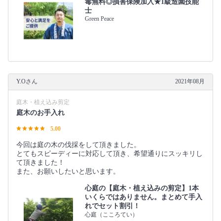
毒無料◎損害保険加入★1級造園技能
士
Green Peace
Y.Oさん
2021年08月
庭木・植え込み剪定
庭木のお手入れ
5.00
今回は庭の木の伐採をして頂きました。
とてもスピーディーに対応して頂き、希望通りにスッキリし
て頂きました！
また、お願いしたいと思います。
心庭の【庭木・植え込みの剪定】1本
いくらではありません。まとめて手入
れでセット割引！
心庭（こころてい）