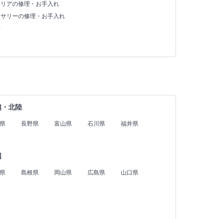
テリアの修理・お手入れ
セサリーの修理・お手入れ
存
越・北陸
県
長野県
富山県
石川県
福井県
国
県
島根県
岡山県
広島県
山口県