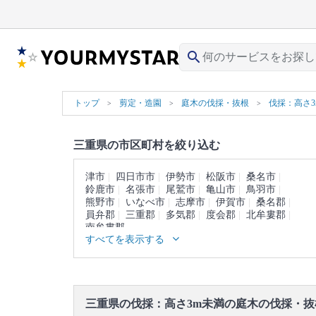
search
トップ
剪定・造園
庭木の伐採・抜根
伐採：高さ3
三重県の市区町村を絞り込む
津市
四日市市
伊勢市
松阪市
桑名市
鈴鹿市
名張市
尾鷲市
亀山市
鳥羽市
熊野市
いなべ市
志摩市
伊賀市
桑名郡
員弁郡
三重郡
多気郡
度会郡
北牟婁郡
南牟婁郡
すべてを表示する
三重県の伐採：高さ3m未満の庭木の伐採・