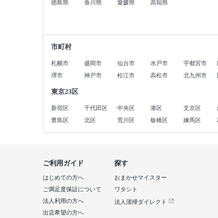
徳島県
香川県
愛媛県
高知県
市町村
札幌市
盛岡市
仙台市
水戸市
宇都宮市
堺市
神戸市
松江市
高松市
北九州市
東京23区
新宿区
千代田区
中央区
港区
文京区
豊島区
北区
荒川区
板橋区
練馬区
ご利用ガイド
探す
はじめての方へ
おまかせマイスター
ご満足度保証について
ワタシト
法人利用の方へ
法人清掃ダイレクト
出店希望の方へ