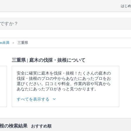
はじ
m未満
三重県
三重県 | 庭木の伐採・抜根について
安全に確実に庭木を伐採・抜根！たくさんの庭木の
伐採・抜根のプロの中からあなたにあったプロをお
選びください。口コミや料金、作業内容や写真から
あなたにあったプロがきっと見つかります。
▼表示価格に含まれる庭木の伐採・抜根の作業範囲
すべてを表示する
庭木の状態確認・事前説明 / 無料現地調査の実施 / 庭
木の伐採・抜根 / 隣家への配慮 / 作業後の簡易清掃 /
ゴミを回収 / 今後のメンテナンス方法の教示
抜根の検索結果
おすすめ順