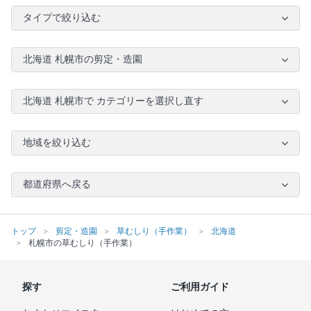
タイプで絞り込む
北海道 札幌市の剪定・造園
北海道 札幌市で カテゴリーを選択し直す
地域を絞り込む
都道府県へ戻る
トップ
剪定・造園
草むしり（手作業）
北海道
札幌市の草むしり（手作業）
探す
ご利用ガイド