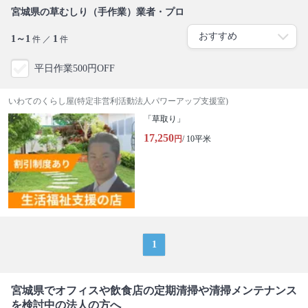
宮城県の草むしり（手作業）業者・プロ
1～1
1
件 ／
件
平日作業500円OFF
いわてのくらし屋(特定非営利活動法人パワーアップ支援室)
「草取り」
17,250
円
/ 10平米
1
宮城県でオフィスや飲食店の定期清掃や清掃メンテナンス
を検討中の法人の方へ