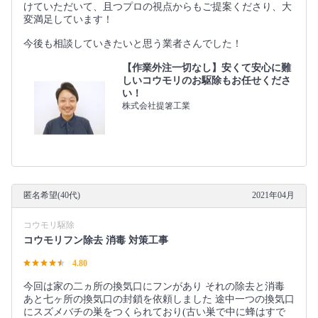
けていただいて、且つプロの視点からもご提案くださり、大
変満足しています！
今後も相談していきたいと思う業者さんでした！
【作業外注一切なし】安くて安心に難
しいコウモリのお駆除もお任せくださ
い！
株式会社提箸工業
匿名希望(40代)
2021年04月
コウモリ駆除
コウモリフン除去 消毒 対策工事
4.80
今回は家の二ヵ所の換気口にフンがあり それの除去と消毒
あと七ヶ所の換気口の封鎖を依頼しました 途中一つの換気口
にスズメバチの巣をつくられており(古い巣で中に蜂はすで