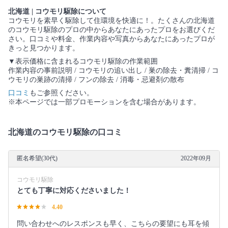
北海道 | コウモリ駆除について
コウモリを素早く駆除して住環境を快適に！。たくさんの北海道
のコウモリ駆除のプロの中からあなたにあったプロをお選びくだ
さい。口コミや料金、作業内容や写真からあなたにあったプロが
きっと見つかります。
▼表示価格に含まれるコウモリ駆除の作業範囲
作業内容の事前説明 / コウモリの追い出し / 巣の除去・糞清掃 / コ
ウモリの巣跡の清掃 / フンの除去 / 消毒・忌避剤の散布
口コミ
もご参照ください。
※本ページでは一部プロモーションを含む場合があります。
北海道のコウモリ駆除の口コミ
匿名希望(30代)
2022年09月
コウモリ駆除
とても丁寧に対応くださいました！
4.40
問い合わせへのレスポンスも早く、こちらの要望にも耳を傾