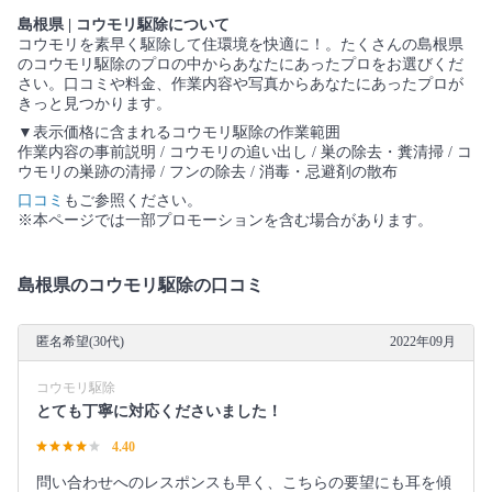
島根県 | コウモリ駆除について
コウモリを素早く駆除して住環境を快適に！。たくさんの島根県
のコウモリ駆除のプロの中からあなたにあったプロをお選びくだ
さい。口コミや料金、作業内容や写真からあなたにあったプロが
きっと見つかります。
▼表示価格に含まれるコウモリ駆除の作業範囲
作業内容の事前説明 / コウモリの追い出し / 巣の除去・糞清掃 / コ
ウモリの巣跡の清掃 / フンの除去 / 消毒・忌避剤の散布
口コミ
もご参照ください。
※本ページでは一部プロモーションを含む場合があります。
島根県のコウモリ駆除の口コミ
匿名希望(30代)
2022年09月
コウモリ駆除
とても丁寧に対応くださいました！
4.40
問い合わせへのレスポンスも早く、こちらの要望にも耳を傾