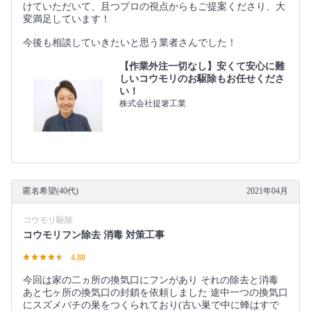
けていただいて、且つプロの視点からもご提案くださり、大
変満足しています！
今後も相談していきたいと思う業者さんでした！
【作業外注一切なし】安くて安心に難
しいコウモリのお駆除もお任せくださ
い！
株式会社提箸工業
匿名希望(40代)
2021年04月
コウモリ駆除
コウモリフン除去 消毒 対策工事
4.80
今回は家の二ヵ所の換気口にフンがあり それの除去と消毒
あと七ヶ所の換気口の封鎖を依頼しました 途中一つの換気口
にスズメバチの巣をつくられており(古い巣で中に蜂はすで