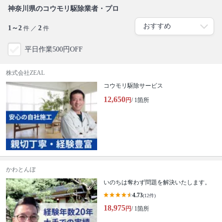
神奈川県のコウモリ駆除業者・プロ
1～2
2
件 ／
件
平日作業500円OFF
株式会社ZEAL
コウモリ駆除サービス
12,650
円
/ 1箇所
かわとんぼ
いのちは奪わず問題を解決いたします。
4.73
(12件)
18,975
円
/ 1箇所