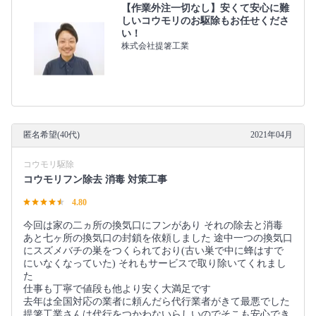
【作業外注一切なし】安くて安心に難
しいコウモリのお駆除もお任せくださ
い！
株式会社提箸工業
匿名希望(40代)
2021年04月
コウモリ駆除
コウモリフン除去 消毒 対策工事
4.80
今回は家の二ヵ所の換気口にフンがあり それの除去と消毒
あと七ヶ所の換気口の封鎖を依頼しました 途中一つの換気口
にスズメバチの巣をつくられており(古い巣で中に蜂はすで
にいなくなっていた) それもサービスで取り除いてくれまし
た
仕事も丁寧で値段も他より安く大満足です
去年は全国対応の業者に頼んだら代行業者がきて最悪でした
提箸工業さんは代行をつかわないらしいのでそこも安心でき