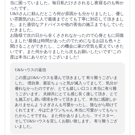
当に困っていました。毎日私だけさされるし夜寝るのも怖か
ったです。
U&Sさんに頼んだところ何が原因かも分かりましたし、優し
い雰囲気のお二人で最後までとても丁寧に対応して頂きまし
た。また適切なアドバイスや他の害虫の施工までもしていた
だきました。
お陰様で次の日から全くさされなかったので心身ともに回復
しました!最後は時間があったのでためになるお話も色々と
聞けることができたし、この機会に家の空気も変えていきた
いです。また何かありましたら次もお願いしたいです!この
度は本当にありがとうございました!
U&Sハウスの返信
この度はU&Sハウスを選んで頂きまして 有り難うございま
した。 僕自身、最近ちょっと気が滅入ってまして、気分が
優れなかったのですが、とても嬉しい口コミ本当に有り難
うございます。 夫婦共にとても感じ良く接して頂き、とて
も施工がし易い環境を作って頂きまして、本当に感謝しか
ありませんよ うさぎさんも可愛かったし、陰ながら助けて
くれてます、今は亡きワンちゃん 本当に可愛がってもらっ
たからこそですね。 また何かありましたら、マイスター、
そしてU&Sハウスを宜しくお願い致します。 有り難うござ
いました。