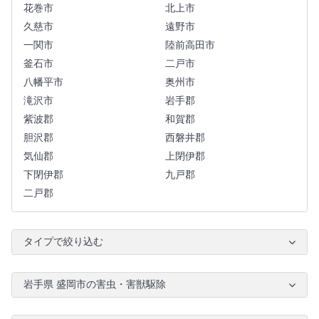
花巻市
北上市
久慈市
遠野市
一関市
陸前高田市
釜石市
二戸市
八幡平市
奥州市
滝沢市
岩手郡
紫波郡
和賀郡
胆沢郡
西磐井郡
気仙郡
上閉伊郡
下閉伊郡
九戸郡
二戸郡
タイプで絞り込む
岩手県 盛岡市の害虫・害獣駆除