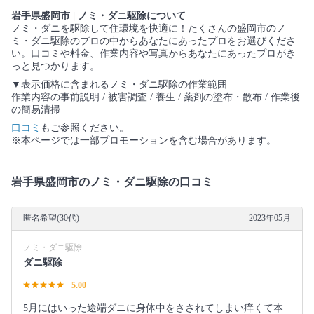
岩手県盛岡市 | ノミ・ダニ駆除について
ノミ・ダニを駆除して住環境を快適に！たくさんの盛岡市のノ
ミ・ダニ駆除のプロの中からあなたにあったプロをお選びくださ
い。口コミや料金、作業内容や写真からあなたにあったプロがき
っと見つかります。
▼表示価格に含まれるノミ・ダニ駆除の作業範囲
作業内容の事前説明 / 被害調査 / 養生 / 薬剤の塗布・散布 / 作業後
の簡易清掃
口コミ
もご参照ください。
※本ページでは一部プロモーションを含む場合があります。
岩手県盛岡市のノミ・ダニ駆除の口コミ
匿名希望(30代)
2023年05月
ノミ・ダニ駆除
ダニ駆除
5.00
5月にはいった途端ダニに身体中をさされてしまい痒くて本