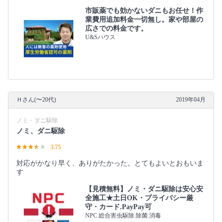
市販薬でも効かないダニもお任せ！作
業費用追加料金一切無し。家や部屋の
広さでの料金です。
U&Sハウス
Ｈさん(〜20代)
2019年04月
ノミ・ダニ駆除
ノミ、ダニ駆除
3.75
対応がかなり早く、ありがたかった。とてもよいとおもいま
す
【見積無料】ノミ・ダニ駆除は安心安
全施工★土日OK・プライバシー厳
守・カード.PayPay可
NPC 総合害虫駆除.除菌.消毒