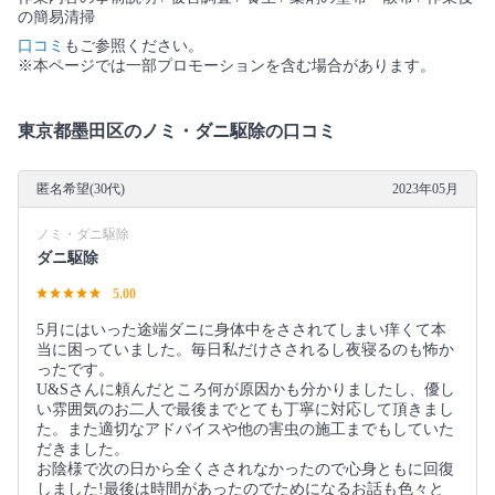
の簡易清掃
口コミ
もご参照ください。
※本ページでは一部プロモーションを含む場合があります。
東京都墨田区のノミ・ダニ駆除の口コミ
匿名希望(30代)
2023年05月
ノミ・ダニ駆除
ダニ駆除
5.00
5月にはいった途端ダニに身体中をさされてしまい痒くて本
当に困っていました。毎日私だけさされるし夜寝るのも怖か
ったです。
U&Sさんに頼んだところ何が原因かも分かりましたし、優し
い雰囲気のお二人で最後までとても丁寧に対応して頂きまし
た。また適切なアドバイスや他の害虫の施工までもしていた
だきました。
お陰様で次の日から全くさされなかったので心身ともに回復
しました!最後は時間があったのでためになるお話も色々と