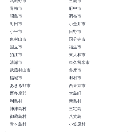
武蔵野市
三鷹市
青梅市
府中市
昭島市
調布市
町田市
小金井市
小平市
日野市
東村山市
国分寺市
国立市
福生市
狛江市
東大和市
清瀬市
東久留米市
武蔵村山市
多摩市
稲城市
羽村市
あきる野市
西東京市
西多摩郡
大島町
利島村
新島村
神津島村
三宅島
御蔵島村
八丈島
青ヶ島村
小笠原村