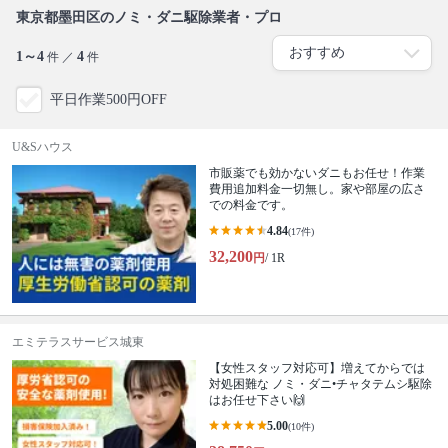
東京都墨田区のノミ・ダニ駆除業者・プロ
1～4
4
件 ／
件
平日作業500円OFF
U&Sハウス
市販薬でも効かないダニもお任せ！作業
費用追加料金一切無し。家や部屋の広さ
での料金です。
4.84
(17件)
32,200
円
/ 1R
エミテラスサービス城東
【女性スタッフ対応可】増えてからでは
対処困難な ノミ・ダニ•チャタテムシ駆除
はお任せ下さい🙌
5.00
(10件)