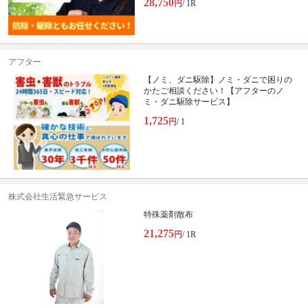
28,750
円
/ 1R
アフター
【ノミ、ダニ駆除】ノミ・ダニで困りの
かたご相談ください！【アフターのノ
ミ・ダニ駆除サービス】
1,725
円
/ 1
株式会社生活緊急サービス
特殊薬剤散布
21,275
円
/ 1R